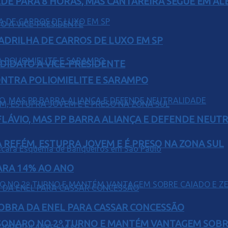
EDE PARA 8 HORAS, MAS CANTAREIRA SEGUE EM AL
UADRILHA DE CARROS DE LUXO EM SP
DIDATO A VICE-PRESIDENTE
ONTRA POLIOMIELITE E SARAMPO
E FLÁVIO, MAS PP BARRA ALIANÇA E DEFENDE NEUT
 REFÉM, ESTUPRA JOVEM E É PRESO NA ZONA SUL
PARA 14% AO ANO
OBRA DA ENEL PARA CASSAR CONCESSÃO
SONARO NO 2º TURNO E MANTÉM VANTAGEM SOBR