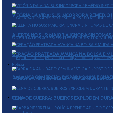
VITÓRIA DA VIDA: SUS INCORPORA REMÉDIO 
ALERTA NO SUS: MAIORIA IGNORA SINTOMAS
GUERRA DOS APPS: 99 DESPEJA R$ 100 MILH
GERAÇÃO PRATEADA AVANÇA NA BOLSA E M
Polícia
BALANÇA COMERCIAL DISPARA 36,2% E SUPER
FARRA DA ANUIDADE: CFM INVESTIGA SUPOS
Esporte
CENA DE GUERRA: BUEIROS EXPLODEM DURA
Tudo