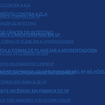
INÉDITO CONTRA A ELA
 DE CÂNCER DE INTESTINO
ÕES E LANÇA COMPRAS EM SP
UDA A FORMA DE PLANEJAR A APOSENTADORIA
ÁVIT DO BRASIL SE APROXIMA DE US$ 49 BILHÕES
TO DESVIO MILIONÁRIO NO CREMESP
NTE INCÊNDIO EM FÁBRICA DE SP