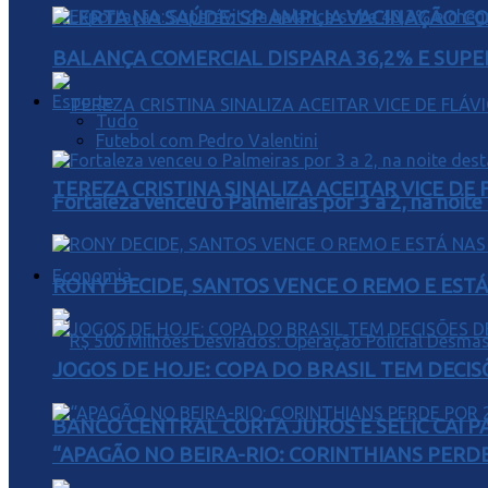
ALERTA NA SAÚDE: SP AMPLIA VACINAÇÃO C
BALANÇA COMERCIAL DISPARA 36,2% E SUPER
Esporte
Tudo
Futebol com Pedro Valentini
TEREZA CRISTINA SINALIZA ACEITAR VICE D
Fortaleza venceu o Palmeiras por 3 a 2, na noite
Economia
RONY DECIDE, SANTOS VENCE O REMO E EST
JOGOS DE HOJE: COPA DO BRASIL TEM DECIS
BANCO CENTRAL CORTA JUROS E SELIC CAI 
“APAGÃO NO BEIRA-RIO: CORINTHIANS PERDE 