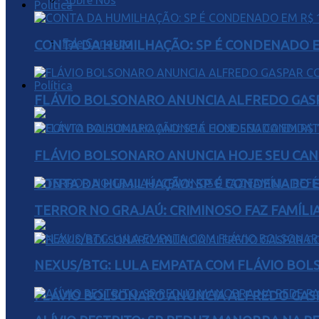
Sobre Nós
Política
Fale Conosco
CONTA DA HUMILHAÇÃO: SP É CONDENADO EM
Política
FLÁVIO BOLSONARO ANUNCIA ALFREDO GASP
FLÁVIO BOLSONARO ANUNCIA HOJE SEU CAN
CONTA DA HUMILHAÇÃO: SP É CONDENADO EM
TERROR NO GRAJAÚ: CRIMINOSO FAZ FAMÍLIA
NEXUS/BTG: LULA EMPATA COM FLÁVIO BOL
FLÁVIO BOLSONARO ANUNCIA ALFREDO GASP