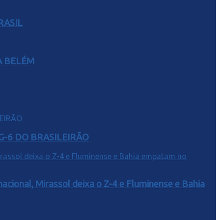
RASIL
A BELÉM
G-6 DO BRASILEIRÃO
acional, Mirassol deixa o Z-4 e Fluminense e Bahia