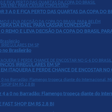
 3 A 0 E FICA PERTO DAS QUARTAS DA COPA DO B
OBRA DA ENEL PARA CASSAR CONCESSÃO
O REMO E LEVA DECISÃO DA COPA DO BRASIL PAR
o no Brasileirão
ÚNCIOS IRREGULARES EM SP
EM ITAQUERA E PERDE CHANCE DE ENCOSTAR NO 
z 4 a 0 no Barradão; Flamengo tropeça diante do Intern
FAST SHOP EM R$ 2,8 BI