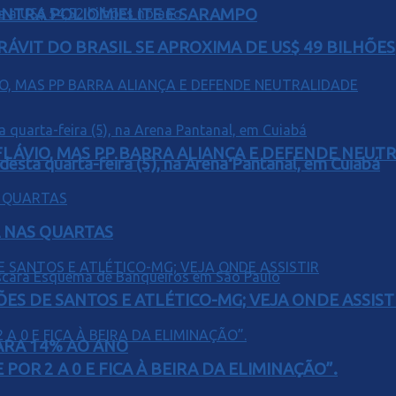
ONTRA POLIOMIELITE E SARAMPO
ÁVIT DO BRASIL SE APROXIMA DE US$ 49 BILHÕES
E FLÁVIO, MAS PP BARRA ALIANÇA E DEFENDE NEUT
 desta quarta-feira (5), na Arena Pantanal, em Cuiabá
Á NAS QUARTAS
ÕES DE SANTOS E ATLÉTICO-MG; VEJA ONDE ASSIST
PARA 14% AO ANO
POR 2 A 0 E FICA À BEIRA DA ELIMINAÇÃO”.