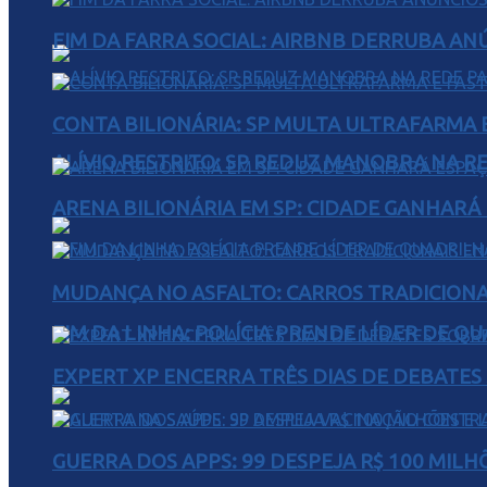
FIM DA FARRA SOCIAL: AIRBNB DERRUBA AN
CONTA BILIONÁRIA: SP MULTA ULTRAFARMA E 
ALÍVIO RESTRITO: SP REDUZ MANOBRA NA R
ARENA BILIONÁRIA EM SP: CIDADE GANHARÁ 
MUDANÇA NO ASFALTO: CARROS TRADICIONA
FIM DA LINHA: POLÍCIA PRENDE LÍDER DE Q
EXPERT XP ENCERRA TRÊS DIAS DE DEBATES
GUERRA DOS APPS: 99 DESPEJA R$ 100 MILH