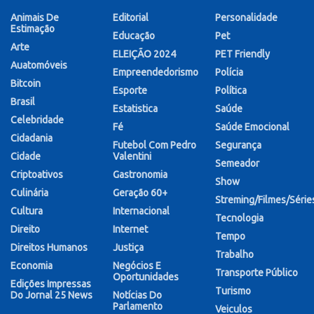
Animais De
Editorial
Personalidade
Estimação
Educação
Pet
Arte
ELEIÇÃO 2024
PET Friendly
Auatomóveis
Empreendedorismo
Polícia
Bitcoin
Esporte
Política
Brasil
Estatistica
Saúde
Celebridade
Fé
Saúde Emocional
Cidadania
Futebol Com Pedro
Segurança
Cidade
Valentini
Semeador
Criptoativos
Gastronomia
Show
Culinária
Geração 60+
Streming/Filmes/Série
Cultura
Internacional
Tecnologia
Direito
Internet
Tempo
Direitos Humanos
Justiça
Trabalho
Economia
Negócios E
Transporte Público
Oportunidades
Edições Impressas
Turismo
Do Jornal 25 News
Notícias Do
Parlamento
Veiculos