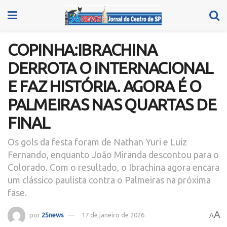
COPINHA:IBRACHINA
DERROTA O INTERNACIONAL
E FAZ HISTÓRIA. AGORA É O
PALMEIRAS NAS QUARTAS DE
FINAL
Os gols da festa foram de Nathan Yuri e Luiz
Fernando, enquanto João Miranda descontou para o
Colorado. Com o resultado, o Ibrachina agora encara
um clássico paulista contra o Palmeiras na próxima
fase.
A
por
25news
17 de janeiro de 2026
A