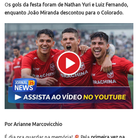
O
s gols da festa foram de Nathan Yuri e Luiz Fernando,
enquanto João Miranda descontou para o Colorado.
Por Arianne Marcovicchio
É dia pra guardar na memória!
Pela
primeira vez na