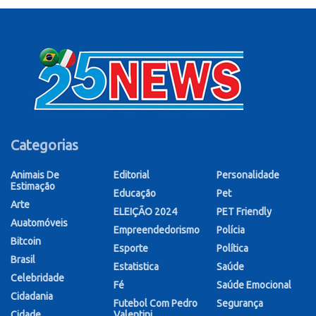
Categorias
Animais De
Editorial
Personalidade
Estimação
Educação
Pet
Arte
ELEIÇÃO 2024
PET Friendly
Auatomóveis
Empreendedorismo
Polícia
Bitcoin
Esporte
Política
Brasil
Estatistica
Saúde
Celebridade
Fé
Saúde Emocional
Cidadania
Futebol Com Pedro
Segurança
Cidade
Valentini