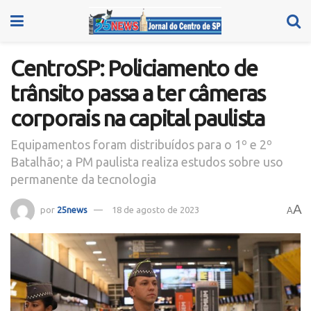
CentroSP: Policiamento de
trânsito passa a ter câmeras
corporais na capital paulista
Equipamentos foram distribuídos para o 1º e 2º
Batalhão; a PM paulista realiza estudos sobre uso
permanente da tecnologia
A
por
25news
18 de agosto de 2023
A