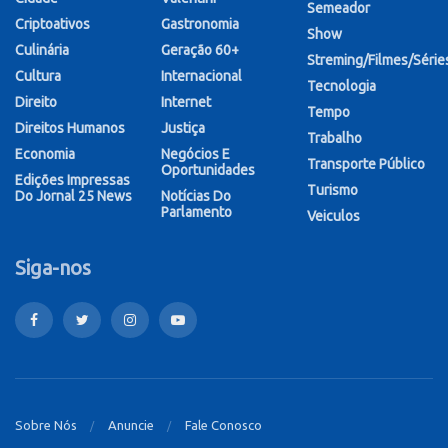
Semeador
Criptoativos
Gastronomia
Show
Culinária
Geração 60+
Streming/Filmes/Série
Cultura
Internacional
Tecnologia
Direito
Internet
Tempo
Direitos Humanos
Justiça
Trabalho
Economia
Negócios E
Transporte Público
Oportunidades
Edições Impressas
Turismo
Do Jornal 25 News
Notícias Do
Parlamento
Veiculos
Siga-nos
Sobre Nós
Anuncie
Fale Conosco