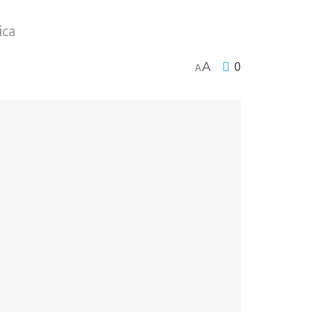
ica
A
0
A