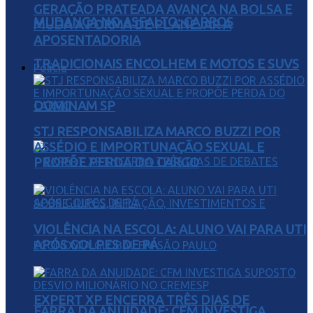
GERAÇÃO PRATEADA AVANÇA NA BOLSA E
MUDANÇA NO ASFALTO: CARROS
MUDA A FORMA DE PLANEJAR A
APOSENTADORIA
TRADICIONAIS ENCOLHEM E MOTOS E SUVS
Polícia
DOMINAM SP
STJ RESPONSABILIZA MARCO BUZZI POR
ASSÉDIO E IMPORTUNAÇÃO SEXUAL E
PROPÕE PERDA DO CARGO
VIOLÊNCIA NA ESCOLA: ALUNO VAI PARA UTI
APÓS GOLPES DE PÁ
EXPERT XP ENCERRA TRÊS DIAS DE
FARRA DA ANUIDADE: CFM INVESTIGA