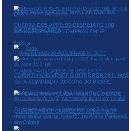
REDE PARA 8 HORAS, MAS CANTAREIRA
GUERRA DOS APPS: 99 DESPEJA R$ 100
SEGUE EM ALERTA
MILHÕES E LANÇA COMPRAS EM SP
Esporte
Tudo
Futebol com Pedro Valentini
CORINTHIANS VENCE O INTER POR 2X1 , MAS
ESTA ELIMINADO DA COPA DO BRASIL
FIM DA LINHA: POLÍCIA PRENDE LÍDER DE
Fortaleza venceu o Palmeiras por 3 a 2, na
QUADRILHA DE CARROS DE LUXO EM SP
noite desta quarta-feira (5), na Arena Pantanal,
em Cuiabá