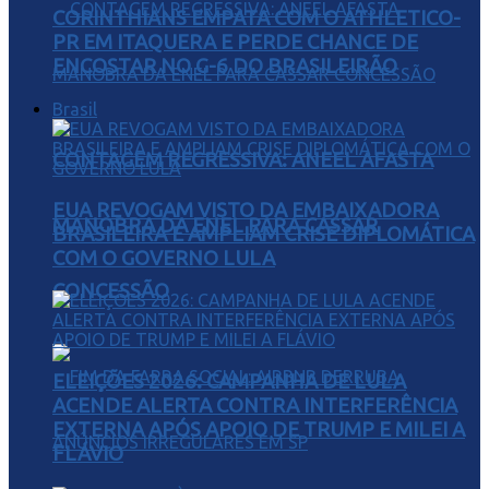
CORINTHIANS EMPATA COM O ATHLETICO-
PR EM ITAQUERA E PERDE CHANCE DE
ENCOSTAR NO G-6 DO BRASILEIRÃO
Brasil
CONTAGEM REGRESSIVA: ANEEL AFASTA
EUA REVOGAM VISTO DA EMBAIXADORA
MANOBRA DA ENEL PARA CASSAR
BRASILEIRA E AMPLIAM CRISE DIPLOMÁTICA
COM O GOVERNO LULA
CONCESSÃO
ELEIÇÕES 2026: CAMPANHA DE LULA
ACENDE ALERTA CONTRA INTERFERÊNCIA
EXTERNA APÓS APOIO DE TRUMP E MILEI A
FLÁVIO