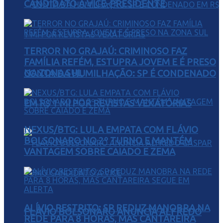
CANDIDATO A VICE-PRESIDENTE
TERROR NO GRAJAÚ: CRIMINOSO FAZ
FAMÍLIA REFÉM, ESTUPRA JOVEM E É PRESO
NA ZONA SUL
CONTA DA HUMILHAÇÃO: SP É CONDENADO
EM R$ 1 MI POR REVISTAS VEXATÓRIAS
NEXUS/BTG: LULA EMPATA COM FLÁVIO
BOLSONARO NO 2º TURNO E MANTÉM
VANTAGEM SOBRE CAIADO E ZEMA
ALÍVIO RESTRITO: SP REDUZ MANOBRA NA
FLÁVIO BOLSONARO ANUNCIA ALFREDO
REDE PARA 8 HORAS, MAS CANTAREIRA