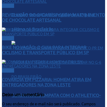
Cidade
Cruzeiro vence Coritiba e pula de 11º para
REVOLUÇÃO DO CACAU: SP SEDIA MAIOR EVENTO
DE CHOCOLATE ARTESANAL
sétimo no Brasileirão
Cidade
BIKE NO VAGÃO: O GUIA PARA INTEGRAR
CICLISMO E TRANSPORTE PÚBLICO EM SP
Cidade
COVARDIA EM PIZZARIA: HOMEM ATIRA EM
ENTREGADORES NA ZONA LESTE
Deixe um comentário
CORINTHIANS EMPATA COM O ATHLETICO-
O seu endereço de e-mail não será publicado.
Campos