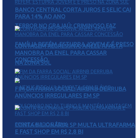
BANCO CENTRAL CORTA JUROS E SELIC CAI
PARA 14% AO ANO
TERROR NO GRAJAÚ: CRIMINOSO FAZ
FAMÍLIA REFÉM, ESTUPRA JOVEM E É PRESO
CONTAGEM REGRESSIVA: ANEEL AFASTA
MANOBRA DA ENEL PARA CASSAR
CONCESSÃO
NA ZONA SUL
FIM DA FARRA SOCIAL: AIRBNB DERRUBA
ANÚNCIOS IRREGULARES EM SP
CONTA BILIONÁRIA: SP MULTA ULTRAFARMA
E FAST SHOP EM R$ 2,8 BI