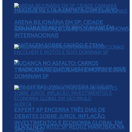
NEXUS/BTG: LULA EMPATA COM FLÁVIO
ARENA BILIONÁRIA EM SP: CIDADE
BOLSONARO NO 2º TURNO E MANTÉM
GANHARÁ ESPAÇO DE R$ 1,5 BI PARA SHOWS
INTERNACIONAIS
VANTAGEM SOBRE CAIADO E ZEMA
MUDANÇA NO ASFALTO: CARROS
TRADICIONAIS ENCOLHEM E MOTOS E SUVS
DOMINAM SP
EXPERT XP ENCERRA TRÊS DIAS DE
DEBATES SOBRE JUROS, INFLAÇÃO,
INVESTIMENTOS E ECONOMIA GLOBAL EM
ALÍVIO RESTRITO: SP REDUZ MANOBRA NA
SÃO PAULO