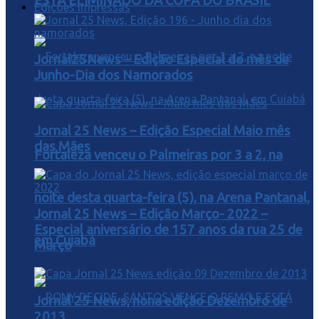
ESTA ELIMINADO DA COPA DO BRASIL
Edições Impressas
Jornal25News – Edição Especial do mês de
Junho-Dia dos Namorados
Jornal 25 News – Edição Especial Maio mês
das Mães
Fortaleza venceu o Palmeiras por 3 a 2, na
noite desta quarta-feira (5), na Arena Pantanal,
Jornal 25 News – Edição Março- 2022 –
Especial aniversário de 157 anos da rua 25 de
em Cuiabá
Março
Jornal 25 News, nona edição Dezembro de
2013