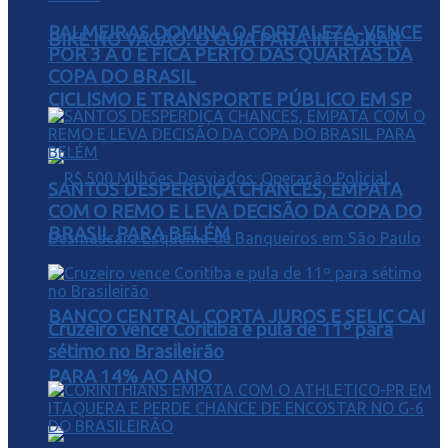
PALMEIRAS DOMINA O FORTALEZA, VENCE
BIKE NO VAGÃO: O GUIA PARA INTEGRAR
POR 3 A 0 E FICA PERTO DAS QUARTAS DA
COPA DO BRASIL
CICLISMO E TRANSPORTE PÚBLICO EM SP
SANTOS DESPERDIÇA CHANCES, EMPATA
COM O REMO E LEVA DECISÃO DA COPA DO
BRASIL PARA BELÉM
BANCO CENTRAL CORTA JUROS E SELIC CAI
Cruzeiro vence Coritiba e pula de 11º para
sétimo no Brasileirão
PARA 14% AO ANO