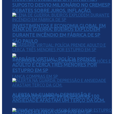
SUPOSTO DESVIO MILIONÁRIO NO CREMESP
DEBATES SOBRE JUROS, INFLAÇÃO,
INVESTIMENTOS E ECONOMIA GLOBAL EM
CENA DE GUERRA: BUEIROS EXPLODEM
DURANTE INCÊNDIO EM FÁBRICA DE SP
SÃO PAULO
BARBÁRIE VIRTUAL: POLÍCIA PRENDE
ADULTO E CERCA TRÊS MENORES POR
ESTUPRO EM SP
ALERTA NA GUARDA: DEPRESSÃO E
GUERRA DOS APPS: 99 DESPEJA R$ 100
ANSIEDADE AFASTAM UM TERÇO DA GCM.
MILHÕES E LANÇA COMPRAS EM SP