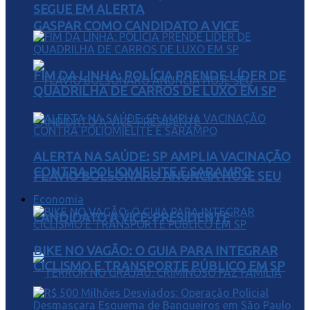
SEGUE EM ALERTA
GASPAR COMO CANDIDATO A VICE
FIM DA LINHA: POLÍCIA PRENDE LÍDER DE
QUADRILHA DE CARROS DE LUXO EM SP
ALERTA NA SAÚDE: SP AMPLIA VACINAÇÃO
CONTRA POLIOMIELITE E SARAMPO
FLÁVIO BOLSONARO ANUNCIA HOJE SEU
Economia
CANDIDATO A VICE-PRESIDENTE
BIKE NO VAGÃO: O GUIA PARA INTEGRAR
CICLISMO E TRANSPORTE PÚBLICO EM SP