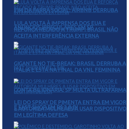
FIM DA FARRA SOCIAL: AIRBNB DERRUBA
LULA VOLTA À IMPRENSA DOS EUA E
ANÚNCIOS IRREGULARES EM SP
REFORÇA RECADO A TRUMP: BRASIL NÃO
ACEITA INTERFERÊNCIA EXTERNA
GIGANTE NO TIE-BREAK: BRASIL DERRUBA A
ITÁLIA E ESTÁ NA FINAL DA VNL FEMININA
CONTA BILIONÁRIA: SP MULTA ULTRAFARMA
LEI DO SPRAY DE PIMENTA ENTRA EM VIGOR
E FAST SHOP EM R$ 2,8 BI
E AUTORIZA MULHERES A USAR DISPOSITIVO
EM LEGÍTIMA DEFESA