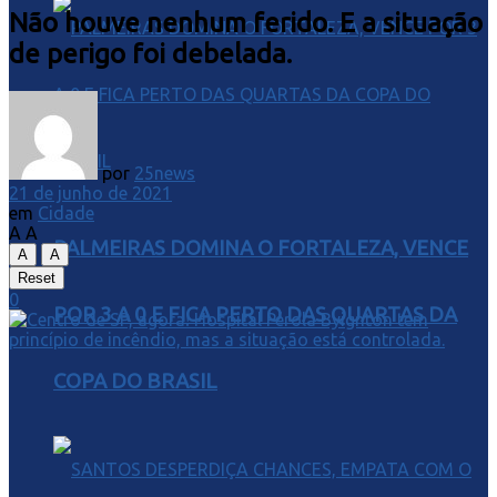
Não houve nenhum ferido. E a situação
de perigo foi debelada.
por
25news
21 de junho de 2021
em
Cidade
A
A
PALMEIRAS DOMINA O FORTALEZA, VENCE
A
A
Reset
0
POR 3 A 0 E FICA PERTO DAS QUARTAS DA
COPA DO BRASIL