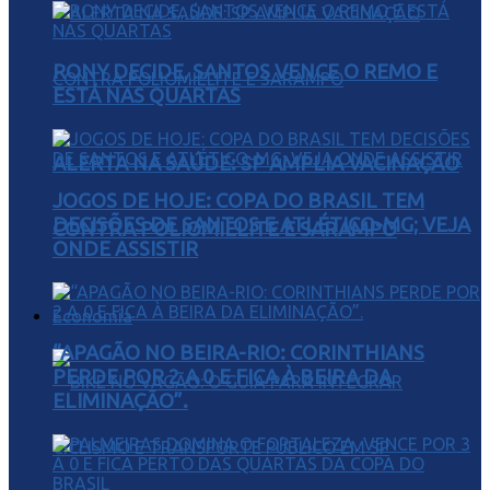
RONY DECIDE, SANTOS VENCE O REMO E
ESTÁ NAS QUARTAS
ALERTA NA SAÚDE: SP AMPLIA VACINAÇÃO
JOGOS DE HOJE: COPA DO BRASIL TEM
DECISÕES DE SANTOS E ATLÉTICO-MG; VEJA
CONTRA POLIOMIELITE E SARAMPO
ONDE ASSISTIR
Economia
“APAGÃO NO BEIRA-RIO: CORINTHIANS
PERDE POR 2 A 0 E FICA À BEIRA DA
ELIMINAÇÃO”.