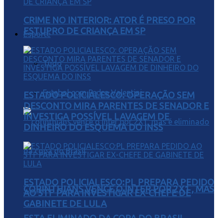
CRIME NO INTERIOR: ATOR É PRESO POR
ESTUPRO DE CRIANÇA EM SP
Esporte
Tudo
Futebol com Pedro Valentini
ESTADO POLICIALESCO: OPERAÇÃO SEM
DESCONTO MIRA PARENTES DE SENADOR E
INVESTIGA POSSÍVEL LAVAGEM DE
DINHEIRO DO ESQUEMA DO INSS
ESTADO POLICIALESCO:PL PREPARA PEDIDO
CORINTHIANS VENCE O INTER POR 2X1 , MAS
AO STF PARA INVESTIGAR EX-CHEFE DE
GABINETE DE LULA