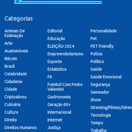
Categorias
Animais De
Editorial
Personalidade
Estimação
Educação
Pet
Arte
ELEIÇÃO 2024
PET Friendly
Auatomóveis
Empreendedorismo
Polícia
Bitcoin
Esporte
Política
Brasil
Estatistica
Saúde
Celebridade
Fé
Saúde Emocional
Cidadania
Futebol Com Pedro
Segurança
Cidade
Valentini
Semeador
Criptoativos
Gastronomia
Show
Culinária
Geração 60+
Streming/Filmes/Série
Cultura
Internacional
Tecnologia
Direito
Internet
Tempo
Direitos Humanos
Justiça
Trabalho