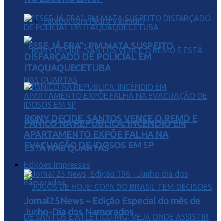
Futebol com Pedro Valentini
“ESSE JÁ ERA”: PM MATA SUSPEITO
DISFARÇADO DE POLICIAL EM
ITAQUAQUECETUBA
RONY DECIDE, SANTOS VENCE O REMO E
PÂNICO NA REPÚBLICA: INCÊNDIO EM
APARTAMENTO EXPÕE FALHA NA
EVACUAÇÃO DE IDOSOS EM SP
ESTÁ NAS QUARTAS
Edições Impressas
Jornal25News – Edição Especial do mês de
Junho-Dia dos Namorados