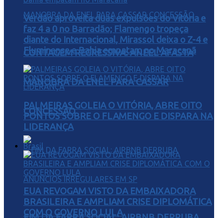
Verdão aproveita duas expulsões do Vitória e
faz 4 a 0 no Barradão; Flamengo tropeça
diante do Internacional, Mirassol deixa o Z-4 e
Fluminense e Bahia empatam no Maracanã
CONTAGEM REGRESSIVA: ANEEL AFASTA
MANOBRA DA ENEL PARA CASSAR
PALMEIRAS GOLEIA O VITÓRIA, ABRE OITO
CONCESSÃO
PONTOS SOBRE O FLAMENGO E DISPARA NA
LIDERANÇA
Brasil
EUA REVOGAM VISTO DA EMBAIXADORA
BRASILEIRA E AMPLIAM CRISE DIPLOMÁTICA
COM O GOVERNO LULA
FIM DA FARRA SOCIAL: AIRBNB DERRUBA