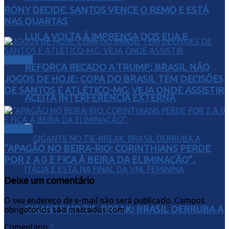
RONY DECIDE, SANTOS VENCE O REMO E ESTÁ
NAS QUARTAS
LULA VOLTA À IMPRENSA DOS EUA E
Esporte
REFORÇA RECADO A TRUMP: BRASIL NÃO
JOGOS DE HOJE: COPA DO BRASIL TEM DECISÕES
DE SANTOS E ATLÉTICO-MG; VEJA ONDE ASSISTIR
ACEITA INTERFERÊNCIA EXTERNA
Esporte
“APAGÃO NO BEIRA-RIO: CORINTHIANS PERDE
POR 2 A 0 E FICA À BEIRA DA ELIMINAÇÃO”.
Deixe um comentário
O seu endereço de e-mail não será publicado.
Campos
GIGANTE NO TIE-BREAK: BRASIL DERRUBA A
obrigatórios são marcados com
*
Comentário
*