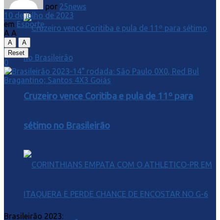
por
25news
10 de julho de 2023
em
Esporte
A
A
A
A
Reset
0
Cruzeiro vence Coritiba e pula de 11º para
sétimo no Brasileirão
Brasileirão 2023: