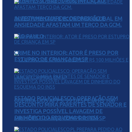
DEBATES SOBRE JUROS, INFLAÇÃO,
ALERTA NA GUARDA: DEPRESSÃO E
INVESTIMENTOS E ECONOMIA GLOBAL EM
ANSIEDADE AFASTAM UM TERÇO DA GCM.
SÃO PAULO
CRIME NO INTERIOR: ATOR É PRESO POR
ESTUPRO DE CRIANÇA EM SP
ESTADO POLICIALESCO: OPERAÇÃO SEM
GUERRA DOS APPS: 99 DESPEJA R$ 100
DESCONTO MIRA PARENTES DE SENADOR E
INVESTIGA POSSÍVEL LAVAGEM DE
DINHEIRO DO ESQUEMA DO INSS
MILHÕES E LANÇA COMPRAS EM SP