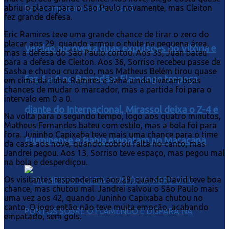
abriu o placar para o São Paulo novamente, mas Cleiton
fez grande defesa.
Eric Ramires teve uma grande chance de tirar o zero do
placar aos 29, quando armou o chute na pequena área,
Verdão aproveita duas expulsões do Vitória e
mas a defesa do São Paulo cortou. Aos 35, Juan bateu
para a defesa de Cleiton. Aos 36, Sorriso recebeu passe de
Sasha e chutou cruzado, mas Matheus Belém tirou quase
faz 4 a 0 no Barradão; Flamengo tropeça
em cima da linha. Ramires e Saha ainda tiveram boas
chances de mudar o marcador, mas a partida foi para o
intervalo em 0 a 0.
diante do Internacional, Mirassol deixa o Z-4 e
Na volta para o segundo tempo, logo aos quatro minutos,
Matheus Fernandes bateu com estilo, mas a bola foi para
fora. Juninho Capixaba teve mais uma chance para o time
Fluminense e Bahia empatam no Maracanã
da casa aos nove, quando cobrou falta no canto, mas
Jandrei pegou. Aos 13, Sorriso teve espaço, mas pegou mal
na bola e desperdiçou.
Os visitantes responderam aos 29, quando David teve boa
chance, mas chutou mal. Jandrei salvou o São Paulo mais
uma vez aos 42, quando Juninho Capixaba chutou no
canto. O jogo então não teve muita emoção, acabando
empatado, sem gols.