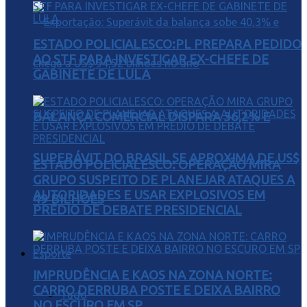
ESTADO POLICIALESCO:PL PREPARA PEDIDO
AO STF PARA INVESTIGAR EX-CHEFE DE
GABINETE DE LULA
BALANÇA COMERCIAL DISPARA 36,2% E
SUPERÁVIT DO BRASIL SE APROXIMA DE US$
ESTADO POLICIALESCO: OPERAÇÃO MIRA
GRUPO SUSPEITO DE PLANEJAR ATAQUES A
AUTORIDADES E USAR EXPLOSIVOS EM
49 BILHÕES
PRÉDIO DE DEBATE PRESIDENCIAL
Esporte
IMPRUDÊNCIA E KAOS NA ZONA NORTE:
CARRO DERRUBA POSTE E DEIXA BAIRRO
Tudo
NO ESCURO EM SP