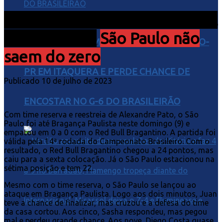
Na reestreia de Pato, Red Bull
Bragantino e
São Paulo não
CORINTHIANS EMPATA COM O ATHLETICO-
saem do zero
PR EM ITAQUERA E PERDE CHANCE DE
Publicado 10 de julho de 2023
ENCOSTAR NO G-6 DO BRASILEIRÃO
Com time reserva e reestreia de Alexandre Pato, o São
Paulo foi até Bragança Paulista neste domingo (9) e
empatou em 0 a 0 com o Red Bull Bragantino. A partida foi
válida pela 14ª rodada do Campeonato Brasileiro. Com o
resultado, o Red Bull Bragantino chegou a 24 pontos, mas
caiu para a sexta colocação. Já o São Paulo estacionou na
sétima posição e tem 22.
Mesmo com o time reserva, o São Paulo se lançou ao
ataque em Bragança Paulista. Logo aos dois minutos, Juan
teve a chance de finalizar, mas cruzou e a defesa do time
da casa cortou. Aos cinco, Sasha respondeu, mas pegou
mal e perdeu grande chance. Aos nove, Diego Costa quase