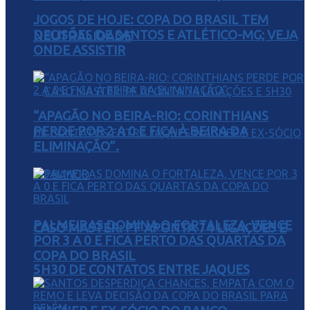
JOGOS DE HOJE: COPA DO BRASIL TEM
DECISÕES DE SANTOS E ATLÉTICO-MG; VEJA
NEUTRALIDADE
ONDE ASSISTIR
“APAGÃO NO BEIRA-RIO: CORINTHIANS
PERDE POR 2 A 0 E FICA À BEIRA DA
ELIMINAÇÃO”.
PALMEIRAS DOMINA O FORTALEZA, VENCE
CASO MASTER: PF APONTA 74 LIGAÇÕES E
POR 3 A 0 E FICA PERTO DAS QUARTAS DA
COPA DO BRASIL
5H30 DE CONTATOS ENTRE JAQUES