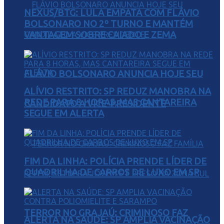
NEXUS/BTG: LULA EMPATA COM FLÁVIO
BOLSONARO NO 2º TURNO E MANTÉM
VANTAGEM SOBRE CAIADO E ZEMA
FLÁVIO BOLSONARO ANUNCIA HOJE SEU
ALÍVIO RESTRITO: SP REDUZ MANOBRA NA
REDE PARA 8 HORAS, MAS CANTAREIRA
CANDIDATO A VICE-PRESIDENTE
SEGUE EM ALERTA
FIM DA LINHA: POLÍCIA PRENDE LÍDER DE
QUADRILHA DE CARROS DE LUXO EM SP
TERROR NO GRAJAÚ: CRIMINOSO FAZ
ALERTA NA SAÚDE: SP AMPLIA VACINAÇÃO