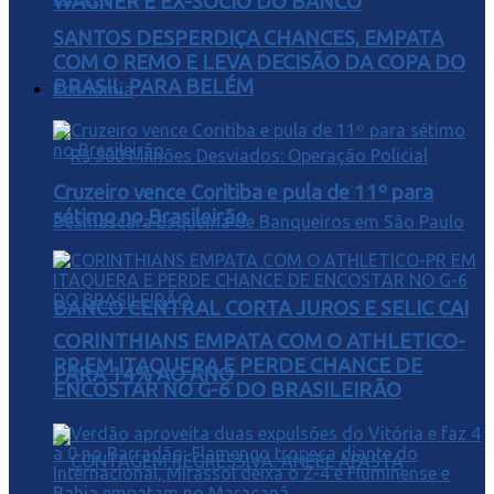
WAGNER E EX-SÓCIO DO BANCO
SANTOS DESPERDIÇA CHANCES, EMPATA
COM O REMO E LEVA DECISÃO DA COPA DO
BRASIL PARA BELÉM
Economia
Cruzeiro vence Coritiba e pula de 11º para
sétimo no Brasileirão
BANCO CENTRAL CORTA JUROS E SELIC CAI
CORINTHIANS EMPATA COM O ATHLETICO-
PR EM ITAQUERA E PERDE CHANCE DE
PARA 14% AO ANO
ENCOSTAR NO G-6 DO BRASILEIRÃO