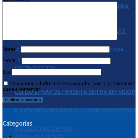
ITÁLIA E ESTÁ NA FINAL DA VNL FEMININA
Nome
*
E-mail
*
Site
Salvar meus dados neste navegador para a próxima vez
que eu comentar.
LEI DO SPRAY DE PIMENTA ENTRA EM VIGOR
E AUTORIZA MULHERES A USAR DISPOSITIVO
Categorias
EM LEGÍTIMA DEFESA
Animais de Estimação