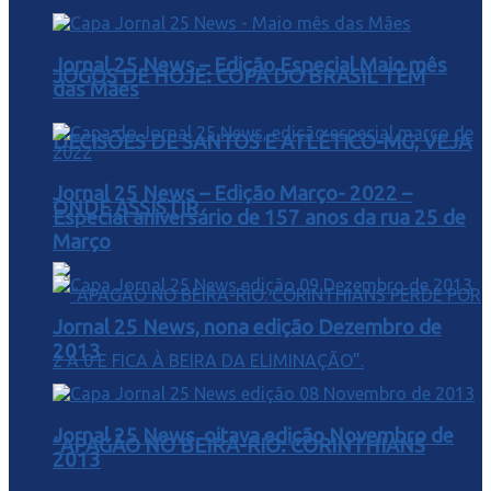
Jornal 25 News – Edição Especial Maio mês
JOGOS DE HOJE: COPA DO BRASIL TEM
das Mães
DECISÕES DE SANTOS E ATLÉTICO-MG; VEJA
Jornal 25 News – Edição Março- 2022 –
ONDE ASSISTIR
Especial aniversário de 157 anos da rua 25 de
Março
Jornal 25 News, nona edição Dezembro de
2013
Jornal 25 News, oitava edição Novembro de
“APAGÃO NO BEIRA-RIO: CORINTHIANS
2013