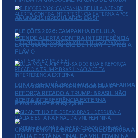
ANÚNCIOS IRREGULARES EM SP
ELEIÇÕES 2026: CAMPANHA DE LULA
ACENDE ALERTA CONTRA INTERFERÊNCIA
EXTERNA APÓS APOIO DE TRUMP E MILEI A
FLÁVIO
CONTA BILIONÁRIA: SP MULTA ULTRAFARMA
LULA VOLTA À IMPRENSA DOS EUA E
REFORÇA RECADO A TRUMP: BRASIL NÃO
ACEITA INTERFERÊNCIA EXTERNA
E FAST SHOP EM R$ 2,8 BI
GIGANTE NO TIE-BREAK: BRASIL DERRUBA A
ITÁLIA E ESTÁ NA FINAL DA VNL FEMININA