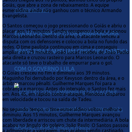
Goiás, que abre a zona de rebaixamento. A equipe
esmeraldina ainda não ganhou com o técnico Armando
Evangelista.
O Santos começou o jogo pressionando o Goiás e abriu o
placar aos 15 minutos. Sandry recuperou a bola e acionou
EUA REVOGAM VISTO DA EMBAIXADORA
Marcos Leonardo. Dentro da área, o atacante venceu a
disputa com os defensores e colocou a bola no fundo das
redes. O time paulista continuou em cima e conseguiu
BRASILEIRA E AMPLIAM CRISE DIPLOMÁTICA
ampliar aos 29 minutos. João Lucas recebeu de João Paulo
pela direita e cruzou rasteiro para Marcos Leonardo. O
atacante só teve o trabalho de empurrar para o gol.
COM O GOVERNO LULA
O Goiás cresceu no fim e diminuiu aos 39 minutos.
Maguinho foi derrubado por Kevyson dentro da área, e o
árbitro marcou pênalti. Guilherme Marques foi para a
cobrança e marcou. Antes do intervalo, o Santos fez mais
um. Aos 45, em rápido contra-ataque, Mendoza disparou
em velocidade e tocou na saída de Tadeu.
No segundo tempo, o time esmeraldino voltou melhor e
diminuiu. Aos 15 minutos, Guilherme Marques avançou
com liberdade e arriscou um chute da intermediária. A bola
acabou no ângulo do goleiro João Paulo. O Santos passou
a administrar a vantagem, mas acabou sendo castigado.