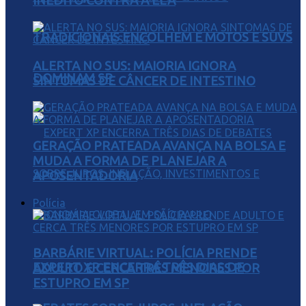
INÉDITO CONTRA A ELA
TRADICIONAIS ENCOLHEM E MOTOS E SUVS
ALERTA NO SUS: MAIORIA IGNORA
DOMINAM SP
SINTOMAS DE CÂNCER DE INTESTINO
GERAÇÃO PRATEADA AVANÇA NA BOLSA E
MUDA A FORMA DE PLANEJAR A
APOSENTADORIA
Polícia
BARBÁRIE VIRTUAL: POLÍCIA PRENDE
EXPERT XP ENCERRA TRÊS DIAS DE
ADULTO E CERCA TRÊS MENORES POR
ESTUPRO EM SP