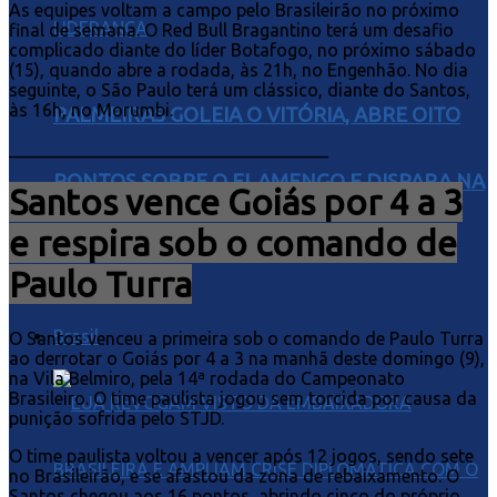
As equipes voltam a campo pelo Brasileirão no próximo
final de semana. O Red Bull Bragantino terá um desafio
complicado diante do líder Botafogo, no próximo sábado
(15), quando abre a rodada, às 21h, no Engenhão. No dia
seguinte, o São Paulo terá um clássico, diante do Santos,
às 16h, no Morumbi.
PALMEIRAS GOLEIA O VITÓRIA, ABRE OITO
____________________________________
PONTOS SOBRE O FLAMENGO E DISPARA NA
Santos vence Goiás por 4 a 3
e respira sob o comando de
LIDERANÇA
Paulo Turra
Brasil
O Santos venceu a primeira sob o comando de Paulo Turra
ao derrotar o Goiás por 4 a 3 na manhã deste domingo (9),
na Vila Belmiro, pela 14ª rodada do Campeonato
Brasileiro. O time paulista jogou sem torcida por causa da
punição sofrida pelo STJD.
O time paulista voltou a vencer após 12 jogos, sendo sete
no Brasileirão, e se afastou da zona de rebaixamento. O
Santos chegou aos 16 pontos, abrindo cinco do próprio