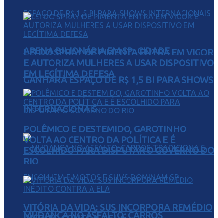
ARENA BILIONÁRIA EM SP: CIDADE
LEI DO SPRAY DE PIMENTA ENTRA EM VIGOR
E AUTORIZA MULHERES A USAR DISPOSITIVO
EM LEGÍTIMA DEFESA
GANHARÁ ESPAÇO DE R$ 1,5 BI PARA SHOWS
INTERNACIONAIS
POLÊMICO E DESTEMIDO, GAROTINHO
VOLTA AO CENTRO DA POLÍTICA E É
ESCOLHIDO PARA DISPUTAR O GOVERNO DO
RIO
VITÓRIA DA VIDA: SUS INCORPORA REMÉDIO
MUDANÇA NO ASFALTO: CARROS