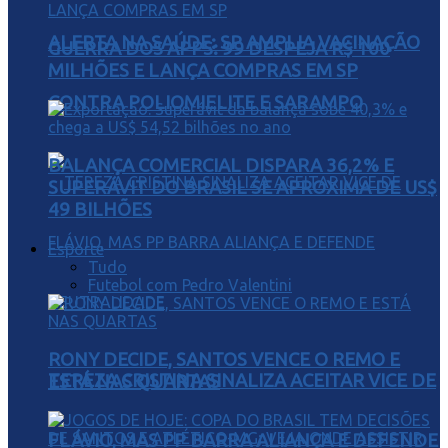
ALERTA NA SAÚDE: SP AMPLIA VACINAÇÃO
GUERRA DOS APPS: 99 DESPEJA R$ 100
MILHÕES E LANÇA COMPRAS EM SP
CONTRA POLIOMIELITE E SARAMPO
BALANÇA COMERCIAL DISPARA 36,2% E
SUPERÁVIT DO BRASIL SE APROXIMA DE US$
49 BILHÕES
Esporte
Tudo
Futebol com Pedro Valentini
RONY DECIDE, SANTOS VENCE O REMO E
TEREZA CRISTINA SINALIZA ACEITAR VICE DE
ESTÁ NAS QUARTAS
FLÁVIO, MAS PP BARRA ALIANÇA E DEFENDE