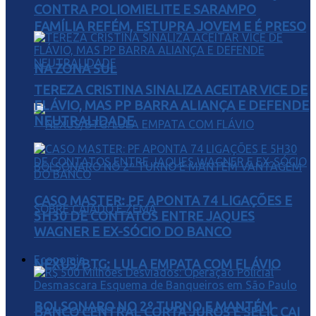
CONTRA POLIOMIELITE E SARAMPO
FAMÍLIA REFÉM, ESTUPRA JOVEM E É PRESO
NA ZONA SUL
TEREZA CRISTINA SINALIZA ACEITAR VICE DE
FLÁVIO, MAS PP BARRA ALIANÇA E DEFENDE
NEUTRALIDADE
CASO MASTER: PF APONTA 74 LIGAÇÕES E
5H30 DE CONTATOS ENTRE JAQUES
WAGNER E EX-SÓCIO DO BANCO
Economia
NEXUS/BTG: LULA EMPATA COM FLÁVIO
BOLSONARO NO 2º TURNO E MANTÉM
BANCO CENTRAL CORTA JUROS E SELIC CAI