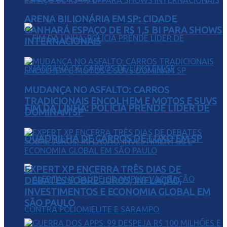
ARENA BILIONÁRIA EM SP: CIDADE
GANHARÁ ESPAÇO DE R$ 1,5 BI PARA SHOWS
INTERNACIONAIS
MUDANÇA NO ASFALTO: CARROS
TRADICIONAIS ENCOLHEM E MOTOS E SUVS
FIM DA LINHA: POLÍCIA PRENDE LÍDER DE
DOMINAM SP
QUADRILHA DE CARROS DE LUXO EM SP
EXPERT XP ENCERRA TRÊS DIAS DE
DEBATES SOBRE JUROS, INFLAÇÃO,
INVESTIMENTOS E ECONOMIA GLOBAL EM
SÃO PAULO