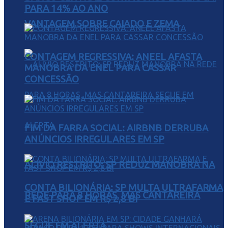
PARA 14% AO ANO
VANTAGEM SOBRE CAIADO E ZEMA
CONTAGEM REGRESSIVA: ANEEL AFASTA
MANOBRA DA ENEL PARA CASSAR
CONCESSÃO
FIM DA FARRA SOCIAL: AIRBNB DERRUBA
ANÚNCIOS IRREGULARES EM SP
ALÍVIO RESTRITO: SP REDUZ MANOBRA NA
CONTA BILIONÁRIA: SP MULTA ULTRAFARMA
REDE PARA 8 HORAS, MAS CANTAREIRA
E FAST SHOP EM R$ 2,8 BI
SEGUE EM ALERTA