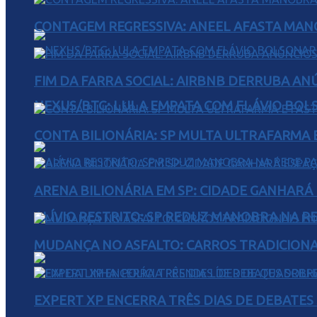
CONTAGEM REGRESSIVA: ANEEL AFASTA MAN
FIM DA FARRA SOCIAL: AIRBNB DERRUBA AN
NEXUS/BTG: LULA EMPATA COM FLÁVIO BOL
CONTA BILIONÁRIA: SP MULTA ULTRAFARMA E 
ARENA BILIONÁRIA EM SP: CIDADE GANHARÁ 
ALÍVIO RESTRITO: SP REDUZ MANOBRA NA R
MUDANÇA NO ASFALTO: CARROS TRADICIONA
EXPERT XP ENCERRA TRÊS DIAS DE DEBATES