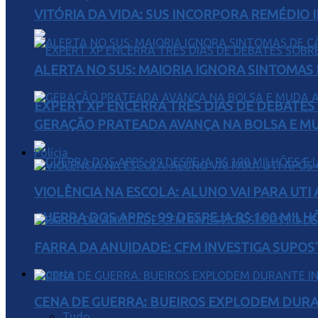
VITÓRIA DA VIDA: SUS INCORPORA REMÉDIO 
ALERTA NO SUS: MAIORIA IGNORA SINTOMAS
EXPERT XP ENCERRA TRÊS DIAS DE DEBATES
GERAÇÃO PRATEADA AVANÇA NA BOLSA E M
Polícia
VIOLÊNCIA NA ESCOLA: ALUNO VAI PARA UTI
GUERRA DOS APPS: 99 DESPEJA R$ 100 MILH
FARRA DA ANUIDADE: CFM INVESTIGA SUPOS
Esporte
CENA DE GUERRA: BUEIROS EXPLODEM DURA
Tudo