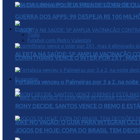
FIM DA LINHA: POLÍCIA PRENDE LÍDER DE Q
GUERRA DOS APPS: 99 DESPEJA R$ 100 MILH
Esporte
Tudo
Futebol com Pedro Valentini
ALERTA NA SAÚDE: SP AMPLIA VACINAÇÃO C
CORINTHIANS VENCE O INTER POR 2X1 , MAS
Economia
Fortaleza venceu o Palmeiras por 3 a 2, na noite
RONY DECIDE, SANTOS VENCE O REMO E EST
BIKE NO VAGÃO: O GUIA PARA INTEGRAR CIC
JOGOS DE HOJE: COPA DO BRASIL TEM DECIS