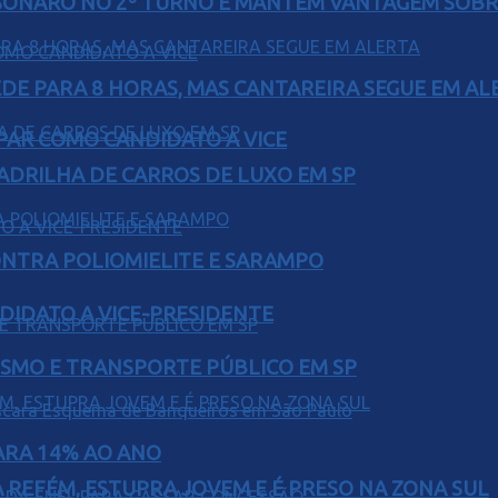
SONARO NO 2º TURNO E MANTÉM VANTAGEM SOBR
EDE PARA 8 HORAS, MAS CANTAREIRA SEGUE EM AL
AR COMO CANDIDATO A VICE
UADRILHA DE CARROS DE LUXO EM SP
ONTRA POLIOMIELITE E SARAMPO
DIDATO A VICE-PRESIDENTE
LISMO E TRANSPORTE PÚBLICO EM SP
PARA 14% AO ANO
 REFÉM, ESTUPRA JOVEM E É PRESO NA ZONA SUL