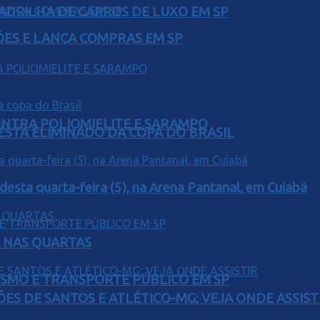
UADRILHA DE CARROS DE LUXO EM SP
ÕES E LANÇA COMPRAS EM SP
ONTRA POLIOMIELITE E SARAMPO
 ESTA ELIMINADO DA COPA DO BRASIL
 desta quarta-feira (5), na Arena Pantanal, em Cuiabá
Á NAS QUARTAS
LISMO E TRANSPORTE PÚBLICO EM SP
ÕES DE SANTOS E ATLÉTICO-MG; VEJA ONDE ASSIST