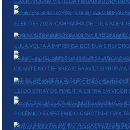
EUA REVOGAM VISTO DA EMBAIXADORA BRAS
ELEIÇÕES 2026: CAMPANHA DE LULA ACENDE
CONTA BILIONÁRIA: SP MULTA ULTRAFARMA E 
LULA VOLTA À IMPRENSA DOS EUA E REFORÇ
GIGANTE NO TIE-BREAK: BRASIL DERRUBA A I
ARENA BILIONÁRIA EM SP: CIDADE GANHARÁ 
LEI DO SPRAY DE PIMENTA ENTRA EM VIGOR 
POLÊMICO E DESTEMIDO, GAROTINHO VOLTA 
MUDANÇA NO ASFALTO: CARROS TRADICIONA