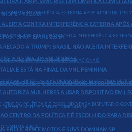
ILEIRA E AMPLIAM CRISE DIPLOMÁTICA COM O GO
 ALERTA CONTRA INTERFERÊNCIA EXTERNA APÓS A
FAST SHOP EM R$ 2,8 BI
A RECADO A TRUMP: BRASIL NÃO ACEITA INTERFE
TÁLIA E ESTÁ NA FINAL DA VNL FEMININA
ESPAÇO DE R$ 1,5 BI PARA SHOWS INTERNACIONAI
E AUTORIZA MULHERES A USAR DISPOSITIVO EM LE
AO CENTRO DA POLÍTICA E É ESCOLHIDO PARA DI
IS ENCOLHEM E MOTOS E SUVS DOMINAM SP