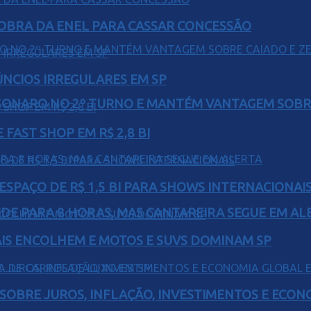
OBRA DA ENEL PARA CASSAR CONCESSÃO
ÚNCIOS IRREGULARES EM SP
SONARO NO 2º TURNO E MANTÉM VANTAGEM SOBR
FAST SHOP EM R$ 2,8 BI
ESPAÇO DE R$ 1,5 BI PARA SHOWS INTERNACIONAI
EDE PARA 8 HORAS, MAS CANTAREIRA SEGUE EM AL
IS ENCOLHEM E MOTOS E SUVS DOMINAM SP
 SOBRE JUROS, INFLAÇÃO, INVESTIMENTOS E ECO