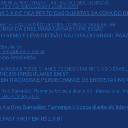
 3 A 0 E FICA PERTO DAS QUARTAS DA COPA DO B
OBRA DA ENEL PARA CASSAR CONCESSÃO
O REMO E LEVA DECISÃO DA COPA DO BRASIL PAR
o no Brasileirão
ÚNCIOS IRREGULARES EM SP
EM ITAQUERA E PERDE CHANCE DE ENCOSTAR NO 
z 4 a 0 no Barradão; Flamengo tropeça diante do Intern
FAST SHOP EM R$ 2,8 BI