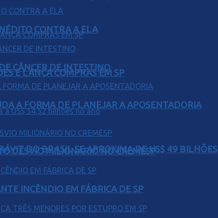
INÉDITO CONTRA A ELA
 DE CÂNCER DE INTESTINO
ÕES E LANÇA COMPRAS EM SP
UDA A FORMA DE PLANEJAR A APOSENTADORIA
ÁVIT DO BRASIL SE APROXIMA DE US$ 49 BILHÕES
TO DESVIO MILIONÁRIO NO CREMESP
NTE INCÊNDIO EM FÁBRICA DE SP