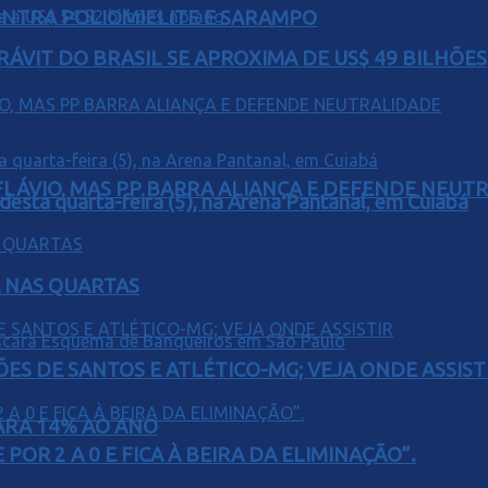
ONTRA POLIOMIELITE E SARAMPO
ÁVIT DO BRASIL SE APROXIMA DE US$ 49 BILHÕES
E FLÁVIO, MAS PP BARRA ALIANÇA E DEFENDE NEUT
 desta quarta-feira (5), na Arena Pantanal, em Cuiabá
Á NAS QUARTAS
ÕES DE SANTOS E ATLÉTICO-MG; VEJA ONDE ASSIST
PARA 14% AO ANO
POR 2 A 0 E FICA À BEIRA DA ELIMINAÇÃO”.