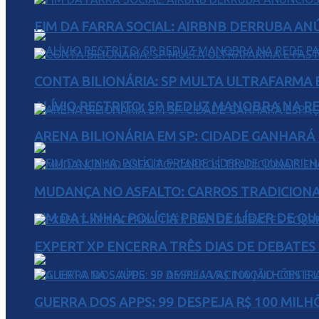
FIM DA FARRA SOCIAL: AIRBNB DERRUBA AN
CONTA BILIONÁRIA: SP MULTA ULTRAFARMA E 
ALÍVIO RESTRITO: SP REDUZ MANOBRA NA R
ARENA BILIONÁRIA EM SP: CIDADE GANHARÁ 
MUDANÇA NO ASFALTO: CARROS TRADICIONA
FIM DA LINHA: POLÍCIA PRENDE LÍDER DE Q
EXPERT XP ENCERRA TRÊS DIAS DE DEBATES
GUERRA DOS APPS: 99 DESPEJA R$ 100 MILH