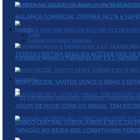
ALERTA NA SAÚDE: SP AMPLIA VACINAÇÃO C
BALANÇA COMERCIAL DISPARA 36,2% E SUPER
Esporte
Tudo
Futebol com Pedro Valentini
TEREZA CRISTINA SINALIZA ACEITAR VICE D
Fortaleza venceu o Palmeiras por 3 a 2, na noite
Economia
RONY DECIDE, SANTOS VENCE O REMO E EST
JOGOS DE HOJE: COPA DO BRASIL TEM DECIS
BANCO CENTRAL CORTA JUROS E SELIC CAI 
“APAGÃO NO BEIRA-RIO: CORINTHIANS PERDE 