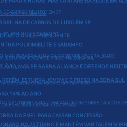
EDE PARA 8 HORAS, MAS CANTAREIRA SEGUE EM AL
UADRILHA DE CARROS DE LUXO EM SP
DIDATO A VICE-PRESIDENTE
ONTRA POLIOMIELITE E SARAMPO
E FLÁVIO, MAS PP BARRA ALIANÇA E DEFENDE NEUT
 REFÉM, ESTUPRA JOVEM E É PRESO NA ZONA SUL
PARA 14% AO ANO
OBRA DA ENEL PARA CASSAR CONCESSÃO
SONARO NO 2º TURNO E MANTÉM VANTAGEM SOBR