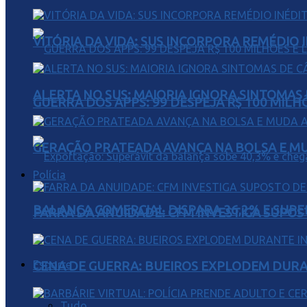
VITÓRIA DA VIDA: SUS INCORPORA REMÉDIO 
ALERTA NO SUS: MAIORIA IGNORA SINTOMAS
GUERRA DOS APPS: 99 DESPEJA R$ 100 MILH
GERAÇÃO PRATEADA AVANÇA NA BOLSA E M
Polícia
BALANÇA COMERCIAL DISPARA 36,2% E SUPER
FARRA DA ANUIDADE: CFM INVESTIGA SUPOS
Esporte
CENA DE GUERRA: BUEIROS EXPLODEM DURA
Tudo