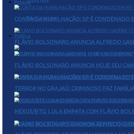
Sobre Nós
Política
Fale Conosco
CONTA DA HUMILHAÇÃO: SP É CONDENADO EM
Política
FLÁVIO BOLSONARO ANUNCIA ALFREDO GASP
FLÁVIO BOLSONARO ANUNCIA HOJE SEU CAN
CONTA DA HUMILHAÇÃO: SP É CONDENADO EM
TERROR NO GRAJAÚ: CRIMINOSO FAZ FAMÍLIA
NEXUS/BTG: LULA EMPATA COM FLÁVIO BOL
FLÁVIO BOLSONARO ANUNCIA ALFREDO GASP