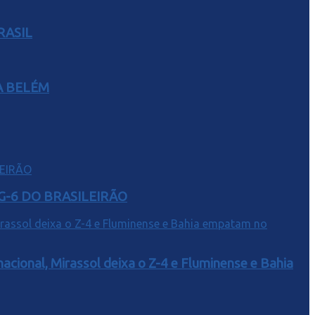
RASIL
A BELÉM
G-6 DO BRASILEIRÃO
acional, Mirassol deixa o Z-4 e Fluminense e Bahia