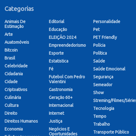
Categorias
Animais De
Editorial
Personalidade
Estimação
Educação
Pet
Arte
ELEIÇÃO 2024
PET Friendly
Auatomóveis
Empreendedorismo
Polícia
Bitcoin
Esporte
Política
Brasil
Estatistica
Saúde
Celebridade
Fé
Saúde Emocional
Cidadania
Futebol Com Pedro
Segurança
Cidade
Valentini
Semeador
Criptoativos
Gastronomia
Show
Culinária
Geração 60+
Streming/Filmes/Série
Cultura
Internacional
Tecnologia
Direito
Internet
Tempo
Direitos Humanos
Justiça
Trabalho
Economia
Negócios E
Transporte Público
Oportunidades