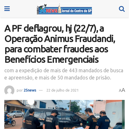
A PF deflagrou, hj (22/7), a
Operação Animus Fraudandi,
para combater fraudes aos
Benefícios Emergenciais
com a expedição de mais de 443 mandados de busca
e apreensão, e mais de 50 mandados de prisão.
A
por
25news
22 de julho de 2021
A