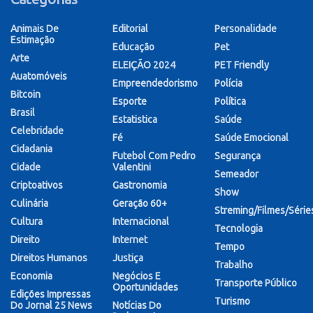
Animais De
Editorial
Personalidade
Estimação
Educação
Pet
Arte
ELEIÇÃO 2024
PET Friendly
Auatomóveis
Empreendedorismo
Polícia
Bitcoin
Esporte
Política
Brasil
Estatistica
Saúde
Celebridade
Fé
Saúde Emocional
Cidadania
Futebol Com Pedro
Segurança
Cidade
Valentini
Semeador
Criptoativos
Gastronomia
Show
Culinária
Geração 60+
Streming/Filmes/Série
Cultura
Internacional
Tecnologia
Direito
Internet
Tempo
Direitos Humanos
Justiça
Trabalho
Economia
Negócios E
Transporte Público
Oportunidades
Edições Impressas
Turismo
Do Jornal 25 News
Notícias Do