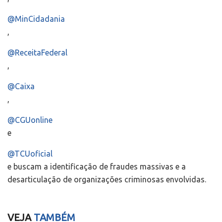
@MinCidadania
,
@ReceitaFederal
,
@Caixa
,
@CGUonline
e
@TCUoficial
e buscam a identificação de fraudes massivas e a
desarticulação de organizações criminosas envolvidas.
VEJA
TAMBÉM