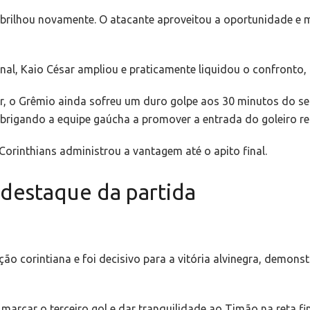
brilhou novamente. O atacante aproveitou a oportunidade e 
al, Kaio César ampliou e praticamente liquidou o confronto, l
, o Grêmio ainda sofreu um duro golpe aos 30 minutos do se
brigando a equipe gaúcha a promover a entrada do goleiro r
Corinthians administrou a vantagem até o apito final.
 destaque da partida
ão corintiana e foi decisivo para a vitória alvinegra, demon
rcar o terceiro gol e dar tranquilidade ao Timão na reta fi