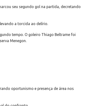
marcou seu segundo gol na partida, decretando
evando a torcida ao delírio.
gundo tempo. O goleiro Thiago Beltrame foi
eserva Menegon.
strando oportunismo e presença de área nos
nal do confronto.