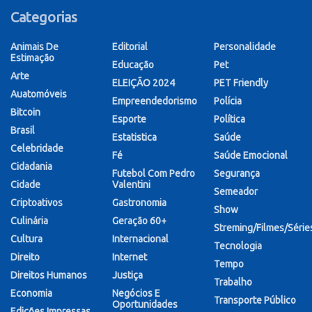
Categorias
Animais De
Editorial
Personalidade
Estimação
Educação
Pet
Arte
ELEIÇÃO 2024
PET Friendly
Auatomóveis
Empreendedorismo
Polícia
Bitcoin
Esporte
Política
Brasil
Estatistica
Saúde
Celebridade
Fé
Saúde Emocional
Cidadania
Futebol Com Pedro
Segurança
Cidade
Valentini
Semeador
Criptoativos
Gastronomia
Show
Culinária
Geração 60+
Streming/Filmes/Série
Cultura
Internacional
Tecnologia
Direito
Internet
Tempo
Direitos Humanos
Justiça
Trabalho
Economia
Negócios E
Transporte Público
Oportunidades
Edições Impressas