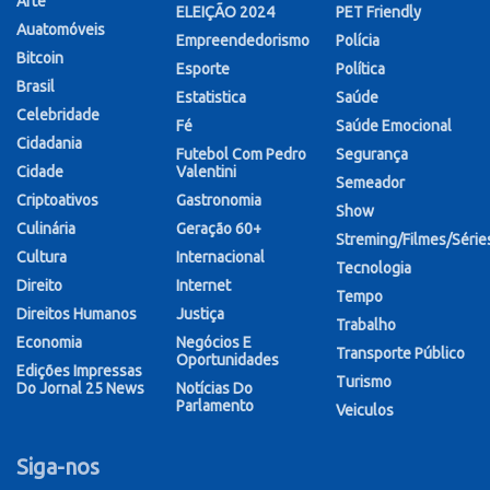
Arte
ELEIÇÃO 2024
PET Friendly
Auatomóveis
Empreendedorismo
Polícia
Bitcoin
Esporte
Política
Brasil
Estatistica
Saúde
Celebridade
Fé
Saúde Emocional
Cidadania
Futebol Com Pedro
Segurança
Cidade
Valentini
Semeador
Criptoativos
Gastronomia
Show
Culinária
Geração 60+
Streming/Filmes/Série
Cultura
Internacional
Tecnologia
Direito
Internet
Tempo
Direitos Humanos
Justiça
Trabalho
Economia
Negócios E
Transporte Público
Oportunidades
Edições Impressas
Turismo
Do Jornal 25 News
Notícias Do
Parlamento
Veiculos
Siga-nos