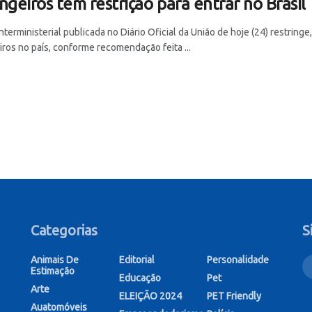
ngeiros tem restrição para entrar no Brasil
interministerial publicada no Diário Oficial da União de hoje (24) restring
iros no país, conforme recomendação feita ...
Categorias
S
Animais De
Editorial
Personalidade
Estimação
Educação
Pet
Arte
ELEIÇÃO 2024
PET Friendly
Auatomóveis