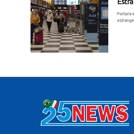
Estra
Portaria 
estrange