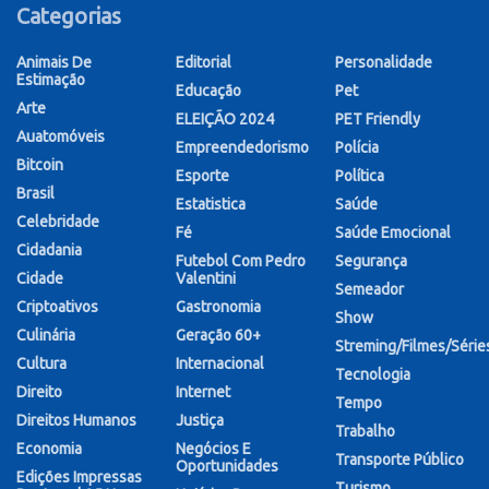
Categorias
Animais De
Editorial
Personalidade
Estimação
Educação
Pet
Arte
ELEIÇÃO 2024
PET Friendly
Auatomóveis
Empreendedorismo
Polícia
Bitcoin
Esporte
Política
Brasil
Estatistica
Saúde
Celebridade
Fé
Saúde Emocional
Cidadania
Futebol Com Pedro
Segurança
Cidade
Valentini
Semeador
Criptoativos
Gastronomia
Show
Culinária
Geração 60+
Streming/Filmes/Série
Cultura
Internacional
Tecnologia
Direito
Internet
Tempo
Direitos Humanos
Justiça
Trabalho
Economia
Negócios E
Transporte Público
Oportunidades
Edições Impressas
Turismo