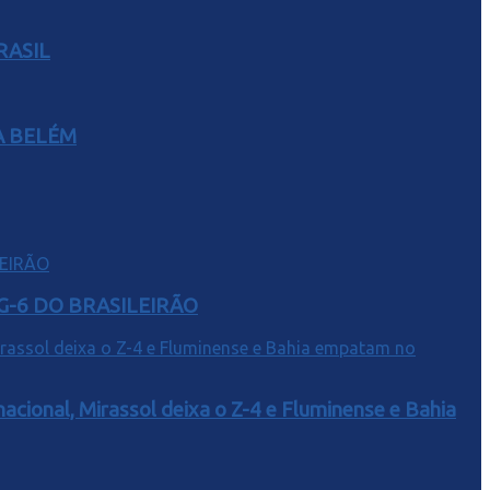
RASIL
A BELÉM
G-6 DO BRASILEIRÃO
acional, Mirassol deixa o Z-4 e Fluminense e Bahia