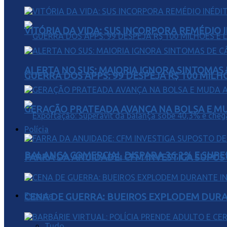
VITÓRIA DA VIDA: SUS INCORPORA REMÉDIO 
ALERTA NO SUS: MAIORIA IGNORA SINTOMAS
GUERRA DOS APPS: 99 DESPEJA R$ 100 MILH
GERAÇÃO PRATEADA AVANÇA NA BOLSA E M
Polícia
BALANÇA COMERCIAL DISPARA 36,2% E SUPER
FARRA DA ANUIDADE: CFM INVESTIGA SUPOS
Esporte
CENA DE GUERRA: BUEIROS EXPLODEM DURA
Tudo