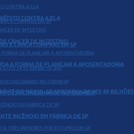
INÉDITO CONTRA A ELA
 DE CÂNCER DE INTESTINO
ÕES E LANÇA COMPRAS EM SP
UDA A FORMA DE PLANEJAR A APOSENTADORIA
ÁVIT DO BRASIL SE APROXIMA DE US$ 49 BILHÕES
TO DESVIO MILIONÁRIO NO CREMESP
NTE INCÊNDIO EM FÁBRICA DE SP