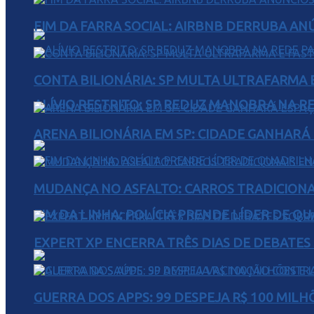
FIM DA FARRA SOCIAL: AIRBNB DERRUBA AN
CONTA BILIONÁRIA: SP MULTA ULTRAFARMA E 
ALÍVIO RESTRITO: SP REDUZ MANOBRA NA R
ARENA BILIONÁRIA EM SP: CIDADE GANHARÁ 
MUDANÇA NO ASFALTO: CARROS TRADICIONA
FIM DA LINHA: POLÍCIA PRENDE LÍDER DE Q
EXPERT XP ENCERRA TRÊS DIAS DE DEBATES
GUERRA DOS APPS: 99 DESPEJA R$ 100 MILH