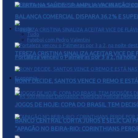
ALERTA NA SAÚDE: SP AMPLIA VACINAÇÃO C
BALANÇA COMERCIAL DISPARA 36,2% E SUPER
Esporte
Tudo
Futebol com Pedro Valentini
TEREZA CRISTINA SINALIZA ACEITAR VICE D
Fortaleza venceu o Palmeiras por 3 a 2, na noite
Economia
RONY DECIDE, SANTOS VENCE O REMO E EST
JOGOS DE HOJE: COPA DO BRASIL TEM DECIS
BANCO CENTRAL CORTA JUROS E SELIC CAI 
“APAGÃO NO BEIRA-RIO: CORINTHIANS PERDE 