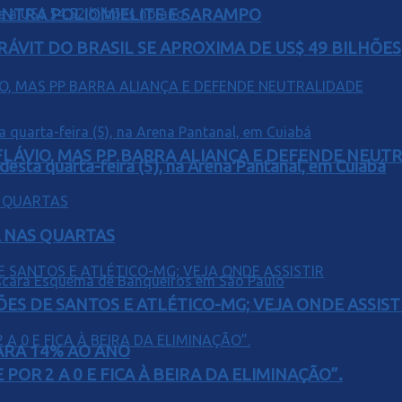
ONTRA POLIOMIELITE E SARAMPO
ÁVIT DO BRASIL SE APROXIMA DE US$ 49 BILHÕES
E FLÁVIO, MAS PP BARRA ALIANÇA E DEFENDE NEUT
 desta quarta-feira (5), na Arena Pantanal, em Cuiabá
Á NAS QUARTAS
ÕES DE SANTOS E ATLÉTICO-MG; VEJA ONDE ASSIST
PARA 14% AO ANO
POR 2 A 0 E FICA À BEIRA DA ELIMINAÇÃO”.