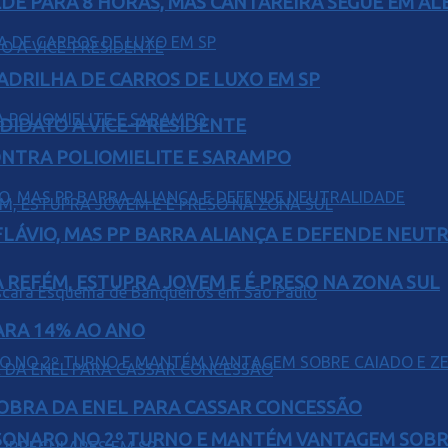
EDE PARA 8 HORAS, MAS CANTAREIRA SEGUE EM AL
UADRILHA DE CARROS DE LUXO EM SP
DIDATO A VICE-PRESIDENTE
ONTRA POLIOMIELITE E SARAMPO
E FLÁVIO, MAS PP BARRA ALIANÇA E DEFENDE NEUT
 REFÉM, ESTUPRA JOVEM E É PRESO NA ZONA SUL
PARA 14% AO ANO
OBRA DA ENEL PARA CASSAR CONCESSÃO
SONARO NO 2º TURNO E MANTÉM VANTAGEM SOBR