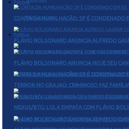
Sobre Nós
Política
Fale Conosco
CONTA DA HUMILHAÇÃO: SP É CONDENADO EM
Política
FLÁVIO BOLSONARO ANUNCIA ALFREDO GASP
FLÁVIO BOLSONARO ANUNCIA HOJE SEU CAN
CONTA DA HUMILHAÇÃO: SP É CONDENADO EM
TERROR NO GRAJAÚ: CRIMINOSO FAZ FAMÍLIA
NEXUS/BTG: LULA EMPATA COM FLÁVIO BOL
FLÁVIO BOLSONARO ANUNCIA ALFREDO GASP