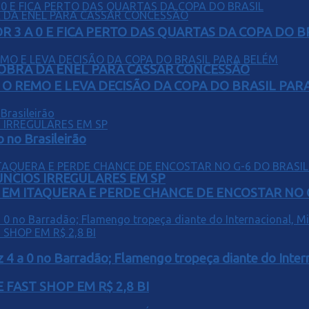
 3 A 0 E FICA PERTO DAS QUARTAS DA COPA DO B
OBRA DA ENEL PARA CASSAR CONCESSÃO
O REMO E LEVA DECISÃO DA COPA DO BRASIL PAR
o no Brasileirão
ÚNCIOS IRREGULARES EM SP
EM ITAQUERA E PERDE CHANCE DE ENCOSTAR NO 
z 4 a 0 no Barradão; Flamengo tropeça diante do Intern
FAST SHOP EM R$ 2,8 BI