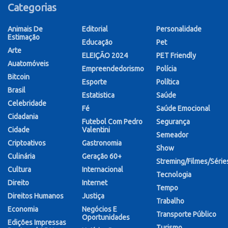
Categorias
Animais De
Editorial
Personalidade
Estimação
Educação
Pet
Arte
ELEIÇÃO 2024
PET Friendly
Auatomóveis
Empreendedorismo
Polícia
Bitcoin
Esporte
Política
Brasil
Estatistica
Saúde
Celebridade
Fé
Saúde Emocional
Cidadania
Futebol Com Pedro
Segurança
Cidade
Valentini
Semeador
Criptoativos
Gastronomia
Show
Culinária
Geração 60+
Streming/Filmes/Série
Cultura
Internacional
Tecnologia
Direito
Internet
Tempo
Direitos Humanos
Justiça
Trabalho
Economia
Negócios E
Transporte Público
Oportunidades
Edições Impressas
Turismo