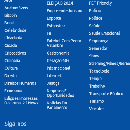
Arte
ELEIÇÃO 2024
PET Friendly
Auatomóveis
Empreendedorismo
Polícia
Bitcoin
Esporte
Política
Brasil
Estatistica
Saúde
Celebridade
Fé
Saúde Emocional
Cidadania
Futebol Com Pedro
Segurança
Cidade
Valentini
Semeador
Criptoativos
Gastronomia
Show
Culinária
Geração 60+
Streming/Filmes/Série
Cultura
Internacional
Tecnologia
Direito
Internet
Tempo
Direitos Humanos
Justiça
Trabalho
Economia
Negócios E
Transporte Público
Oportunidades
Edições Impressas
Turismo
Do Jornal 25 News
Notícias Do
Parlamento
Veiculos
Siga-nos