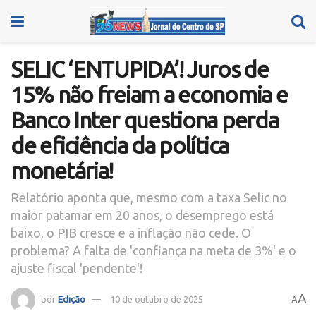
SELIC ‘ENTUPIDA’! Juros de
15% não freiam a economia e
Banco Inter questiona perda
de eficiência da política
monetária!
Relatório aponta que, mesmo com a taxa Selic no
maior patamar em 20 anos, o desemprego está
baixo, o PIB cresce e a inflação não cede. O
problema? A falta de 'confiança na meta de 3%' e o
ajuste fiscal 'pendente'!
A
por
Edição
10 de outubro de 2025
A