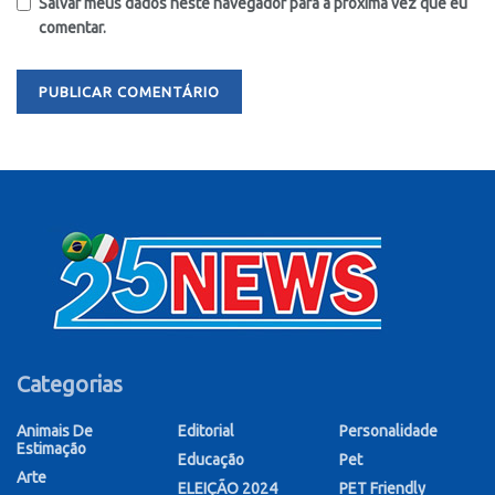
Salvar meus dados neste navegador para a próxima vez que eu
comentar.
Categorias
Animais De
Editorial
Personalidade
Estimação
Educação
Pet
Arte
ELEIÇÃO 2024
PET Friendly