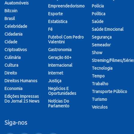
Auatomóveis
Empreendedorismo
Polícia
Bitcoin
Esporte
Política
Brasil
Estatistica
Saúde
Celebridade
Fé
Saúde Emocional
Cidadania
Futebol Com Pedro
Segurança
Cidade
Valentini
Semeador
Criptoativos
Gastronomia
Show
Culinária
Geração 60+
Streming/Filmes/Série
Cultura
Internacional
Tecnologia
Direito
Internet
Tempo
Direitos Humanos
Justiça
Trabalho
Economia
Negócios E
Transporte Público
Oportunidades
Edições Impressas
Turismo
Do Jornal 25 News
Notícias Do
Parlamento
Veiculos
Siga-nos