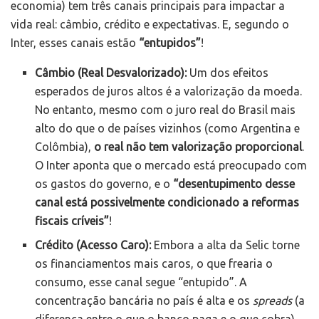
economia) tem três canais principais para impactar a
vida real: câmbio, crédito e expectativas. E, segundo o
Inter, esses canais estão
“entupidos”
!
Câmbio (Real Desvalorizado):
Um dos efeitos
esperados de juros altos é a valorização da moeda.
No entanto, mesmo com o juro real do Brasil mais
alto do que o de países vizinhos (como Argentina e
Colômbia),
o real não tem valorização proporcional
.
O Inter aponta que o mercado está preocupado com
os gastos do governo, e o
“desentupimento desse
canal está possivelmente condicionado a reformas
fiscais críveis”
!
Crédito (Acesso Caro):
Embora a alta da Selic torne
os financiamentos mais caros, o que frearia o
consumo, esse canal segue “entupido”. A
concentração bancária no país é alta e os
spreads
(a
diferença entre o que o banco paga e o que cobra)