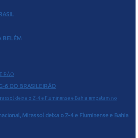
RASIL
A BELÉM
G-6 DO BRASILEIRÃO
acional, Mirassol deixa o Z-4 e Fluminense e Bahia