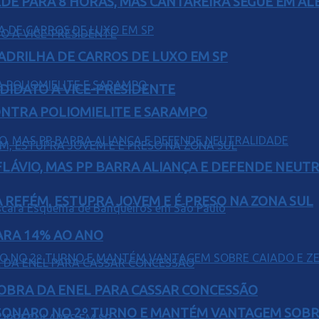
EDE PARA 8 HORAS, MAS CANTAREIRA SEGUE EM AL
UADRILHA DE CARROS DE LUXO EM SP
DIDATO A VICE-PRESIDENTE
ONTRA POLIOMIELITE E SARAMPO
E FLÁVIO, MAS PP BARRA ALIANÇA E DEFENDE NEUT
 REFÉM, ESTUPRA JOVEM E É PRESO NA ZONA SUL
PARA 14% AO ANO
OBRA DA ENEL PARA CASSAR CONCESSÃO
SONARO NO 2º TURNO E MANTÉM VANTAGEM SOBR