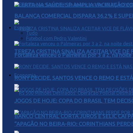
ALERTA NA SAÚDE: SP AMPLIA VACINAÇÃO C
BALANÇA COMERCIAL DISPARA 36,2% E SUPER
Esporte
Tudo
Futebol com Pedro Valentini
TEREZA CRISTINA SINALIZA ACEITAR VICE D
Fortaleza venceu o Palmeiras por 3 a 2, na noite
Economia
RONY DECIDE, SANTOS VENCE O REMO E EST
JOGOS DE HOJE: COPA DO BRASIL TEM DECIS
BANCO CENTRAL CORTA JUROS E SELIC CAI 
“APAGÃO NO BEIRA-RIO: CORINTHIANS PERDE 