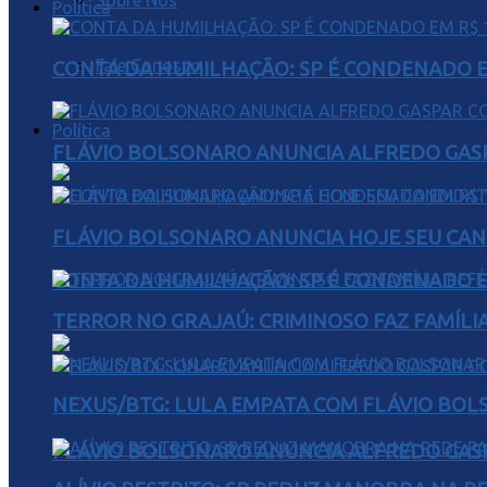
Sobre Nós
Política
Fale Conosco
CONTA DA HUMILHAÇÃO: SP É CONDENADO EM
Política
FLÁVIO BOLSONARO ANUNCIA ALFREDO GASP
FLÁVIO BOLSONARO ANUNCIA HOJE SEU CAN
CONTA DA HUMILHAÇÃO: SP É CONDENADO EM
TERROR NO GRAJAÚ: CRIMINOSO FAZ FAMÍLIA
NEXUS/BTG: LULA EMPATA COM FLÁVIO BOL
FLÁVIO BOLSONARO ANUNCIA ALFREDO GASP