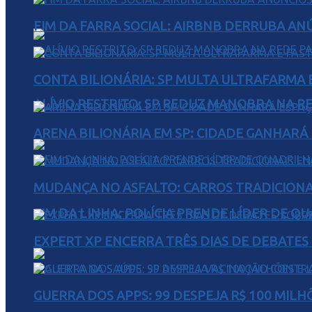
FIM DA FARRA SOCIAL: AIRBNB DERRUBA AN
CONTA BILIONÁRIA: SP MULTA ULTRAFARMA E 
ALÍVIO RESTRITO: SP REDUZ MANOBRA NA R
ARENA BILIONÁRIA EM SP: CIDADE GANHARÁ 
MUDANÇA NO ASFALTO: CARROS TRADICIONA
FIM DA LINHA: POLÍCIA PRENDE LÍDER DE Q
EXPERT XP ENCERRA TRÊS DIAS DE DEBATES
GUERRA DOS APPS: 99 DESPEJA R$ 100 MILH