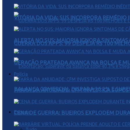
VITÓRIA DA VIDA: SUS INCORPORA REMÉDIO 
ALERTA NO SUS: MAIORIA IGNORA SINTOMAS
GUERRA DOS APPS: 99 DESPEJA R$ 100 MILH
GERAÇÃO PRATEADA AVANÇA NA BOLSA E M
Polícia
BALANÇA COMERCIAL DISPARA 36,2% E SUPER
FARRA DA ANUIDADE: CFM INVESTIGA SUPOS
Esporte
CENA DE GUERRA: BUEIROS EXPLODEM DURA
Tudo