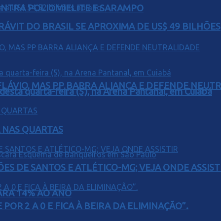
ONTRA POLIOMIELITE E SARAMPO
ÁVIT DO BRASIL SE APROXIMA DE US$ 49 BILHÕES
E FLÁVIO, MAS PP BARRA ALIANÇA E DEFENDE NEUT
 desta quarta-feira (5), na Arena Pantanal, em Cuiabá
Á NAS QUARTAS
ÕES DE SANTOS E ATLÉTICO-MG; VEJA ONDE ASSIST
PARA 14% AO ANO
POR 2 A 0 E FICA À BEIRA DA ELIMINAÇÃO”.