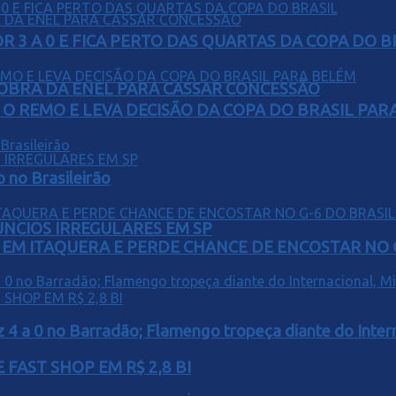
 3 A 0 E FICA PERTO DAS QUARTAS DA COPA DO B
OBRA DA ENEL PARA CASSAR CONCESSÃO
O REMO E LEVA DECISÃO DA COPA DO BRASIL PAR
o no Brasileirão
ÚNCIOS IRREGULARES EM SP
EM ITAQUERA E PERDE CHANCE DE ENCOSTAR NO 
z 4 a 0 no Barradão; Flamengo tropeça diante do Intern
FAST SHOP EM R$ 2,8 BI