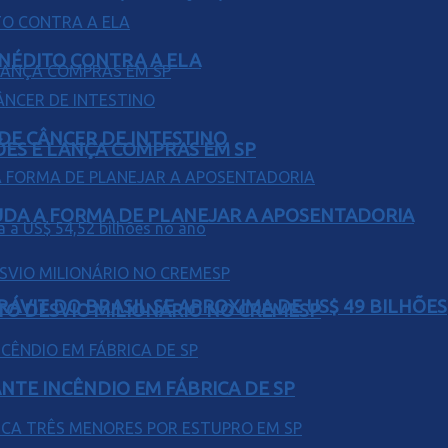
INÉDITO CONTRA A ELA
 DE CÂNCER DE INTESTINO
ÕES E LANÇA COMPRAS EM SP
UDA A FORMA DE PLANEJAR A APOSENTADORIA
ÁVIT DO BRASIL SE APROXIMA DE US$ 49 BILHÕES
TO DESVIO MILIONÁRIO NO CREMESP
NTE INCÊNDIO EM FÁBRICA DE SP