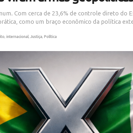
m. Com cerca de 23,6% de controle direto do Esta
 prática, como um braço econômico da política ex
ito
,
internacional
,
Justiça
,
Política