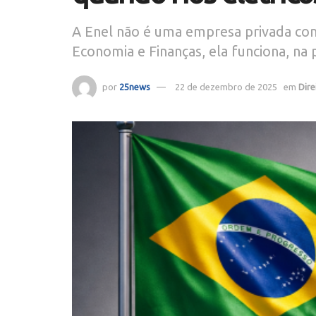
A Enel não é uma empresa privada comu
Economia e Finanças, ela funciona, na
por
25news
22 de dezembro de 2025
em
Dire