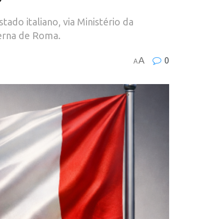
do italiano, via Ministério da
terna de Roma.
A
0
A