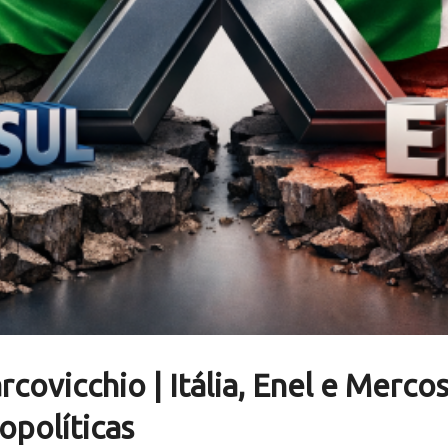
rcovicchio | Itália, Enel e Merco
opolíticas