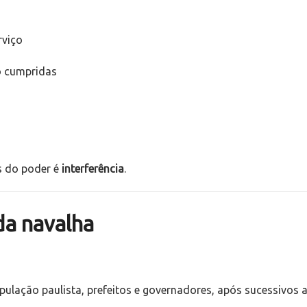
rviço
o cumpridas
s do poder é
interferência
.
da navalha
opulação paulista, prefeitos e governadores, após sucessivos 