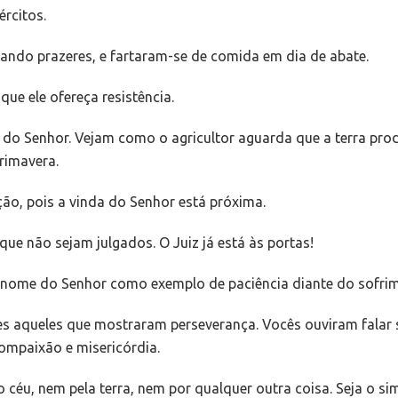
rcitos.
tando prazeres, e fartaram-se de comida em dia de abate.
ue ele ofereça resistência.
a do Senhor. Vejam como o agricultor aguarda que a terra pr
rimavera.
ão, pois a vinda do Senhor está próxima.
ue não sejam julgados. O Juiz já está às portas!
 nome do Senhor como exemplo de paciência diante do sofri
 aqueles que mostraram perseverança. Vocês ouviram falar so
ompaixão e misericórdia.
céu, nem pela terra, nem por qualquer outra coisa. Seja o sim