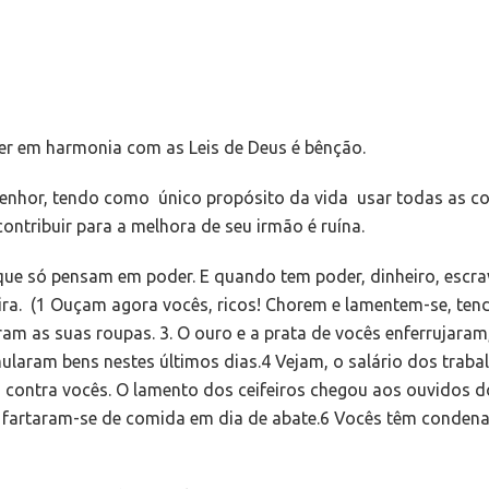
ver em harmonia com as Leis de Deus é bênção.
o Senhor, tendo como único propósito da vida usar todas as c
ontribuir para a melhora de seu irmão é ruína.
que só pensam em poder. E quando tem poder, dinheiro, escra
ra. (1 Ouçam agora vocês, ricos! Chorem e lamentem-se, tendo
ram as suas roupas. 3. O ouro e a prata de vocês enferrujara
ularam bens nestes últimos dias.4 Vejam, o salário dos trab
o contra vocês. O lamento dos ceifeiros chegou aos ouvidos d
e fartaram-se de comida em dia de abate.6 Vocês têm condena