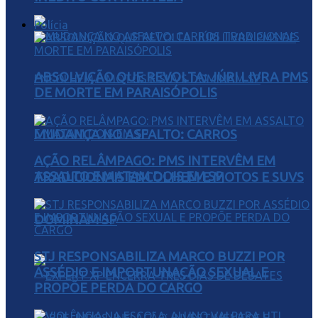
Polícia
ABSOLVIÇÃO QUE REVOLTA: JÚRI LIVRA PMS
DE MORTE EM PARAISÓPOLIS
MUDANÇA NO ASFALTO: CARROS
AÇÃO RELÂMPAGO: PMS INTERVÊM EM
ASSALTO E MATAM DOIS EM SP
TRADICIONAIS ENCOLHEM E MOTOS E SUVS
DOMINAM SP
STJ RESPONSABILIZA MARCO BUZZI POR
ASSÉDIO E IMPORTUNAÇÃO SEXUAL E
PROPÕE PERDA DO CARGO