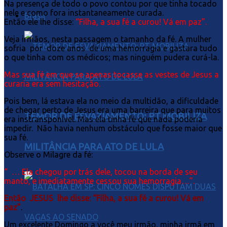
Na presença de todo o povo contou por que tinha tocado
nele e como fora instantaneamente curada.
Brasil
Então ele lhe disse:
“Filha, a sua fé a curou! Vá em paz”.
Veja irmãos, nesta passagem o tamanho da fé. A mulher
sofria por doze anos de uma hemorragia e gastara tudo
o que tinha com os médicos; mas ninguém pudera curá-la.
Mas sua fé em que se apenas tocasse as vestes de Jesus a
curaria era sem hesitação.
Pois bem, lá estava ela no meio da multidão, a dificuldade
de chegar perto de Jesus era uma barreira que para muitos
TEMOR DE ESVAZIAMENTO: PT MOBILIZA
era instransponível. Mas ela tinha fé que nada poderia
impedir. Não havia nenhum obstáculo que fosse maior que
sua fé.
MILITÂNCIA PARA ATO DE LULA
Observe o Milagre da fé:
“ … Ela chegou por trás dele, tocou na borda de seu
manto, e imediatamente cessou sua hemorragia…”.
Então JESUS lhe disse: “Filha, a sua fé a curou! Vá em
paz”
.
Um excelente Domingo a você meu irmão, minha irmã em