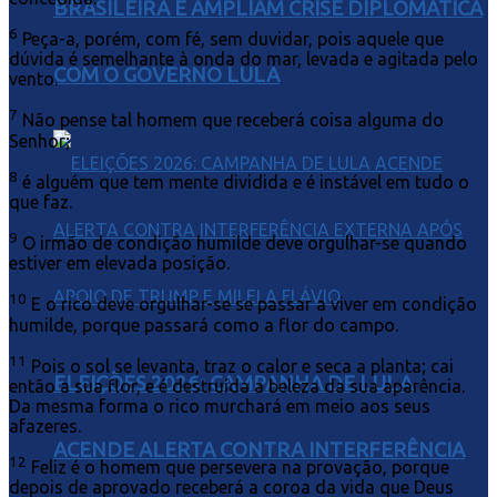
BRASILEIRA E AMPLIAM CRISE DIPLOMÁTICA
6
Peça-a, porém, com fé, sem duvidar, pois aquele que
dúvida é semelhante à onda do mar, levada e agitada pelo
COM O GOVERNO LULA
vento.
7
Não pense tal homem que receberá coisa alguma do
Senhor;
8
é alguém que tem mente dividida e é instável em tudo o
que faz.
9
O irmão de condição humilde deve orgulhar-se quando
estiver em elevada posição.
10
E o rico deve orgulhar-se se passar a viver em condição
humilde, porque passará como a flor do campo.
11
Pois o sol se levanta, traz o calor e seca a planta; cai
ELEIÇÕES 2026: CAMPANHA DE LULA
então a sua flor, e é destruída a beleza da sua aparência.
Da mesma forma o rico murchará em meio aos seus
afazeres.
ACENDE ALERTA CONTRA INTERFERÊNCIA
12
Feliz é o homem que persevera na provação, porque
depois de aprovado receberá a coroa da vida que Deus