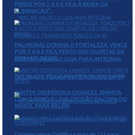
PERDE POR 2 A 0 E FICA À BEIRA DA
ELIMINAÇÃO”.
PALMEIRAS DOMINA O FORTALEZA, VENCE
POR 3 A 0 E FICA PERTO DAS QUARTAS DA
COPA DO BRASIL
BIKE NO VAGÃO: O GUIA PARA INTEGRAR
CICLISMO E TRANSPORTE PÚBLICO EM SP
SANTOS DESPERDIÇA CHANCES, EMPATA
COM O REMO E LEVA DECISÃO DA COPA DO
BRASIL PARA BELÉM
Cruzeiro vence Coritiba e pula de 11º para