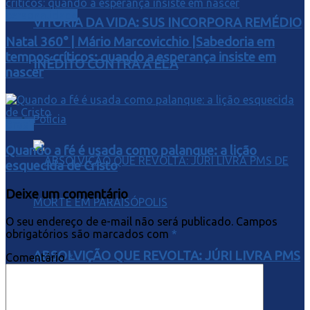
personalidade
VITÓRIA DA VIDA: SUS INCORPORA REMÉDIO
Natal 360° | Mário Marcovicchio |Sabedoria em
tempos críticos: quando a esperança insiste em
INÉDITO CONTRA A ELA
nascer
Polícia
Brasil
Quando a fé é usada como palanque: a lição
esquecida de Cristo
Deixe um comentário
O seu endereço de e-mail não será publicado.
Campos
obrigatórios são marcados com
*
ABSOLVIÇÃO QUE REVOLTA: JÚRI LIVRA PMS
Comentário
*
DE MORTE EM PARAISÓPOLIS