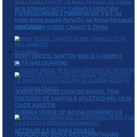
BOLSONARO NO 2º TURNO E MANTÉM
Fortaleza venceu o Palmeiras por 3 a 2, na
noite desta quarta-feira (5), na Arena Pantanal,
em Cuiabá
VANTAGEM SOBRE CAIADO E ZEMA
Economia
RONY DECIDE, SANTOS VENCE O REMO E
ESTÁ NAS QUARTAS
JOGOS DE HOJE: COPA DO BRASIL TEM
DECISÕES DE SANTOS E ATLÉTICO-MG; VEJA
ONDE ASSISTIR
GUERRA VERDE: SP ACUSA GOVERNO DE
RETER R$ 3,5 BI PARA ÔNIBUS
“APAGÃO NO BEIRA-RIO: CORINTHIANS