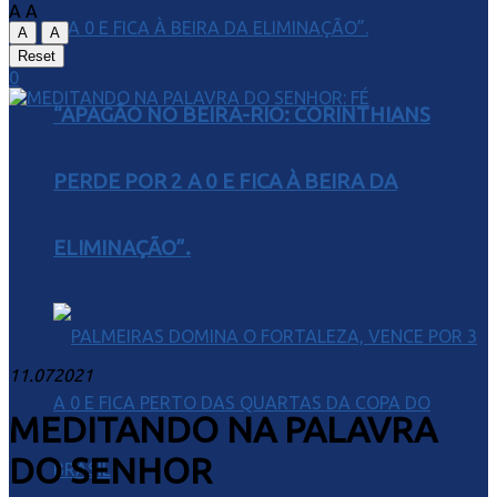
A
A
A
A
Reset
0
“APAGÃO NO BEIRA-RIO: CORINTHIANS
PERDE POR 2 A 0 E FICA À BEIRA DA
ELIMINAÇÃO”.
11.072021
MEDITANDO NA PALAVRA
DO SENHOR