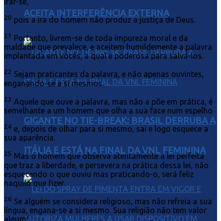
irar-se,
ACEITA INTERFERÊNCIA EXTERNA
20
pois a ira do homem não produz a justiça de Deus.
21
Portanto, livrem-se de toda impureza moral e da
maldade que prevalece, e aceitem humildemente a palavra
implantada em vocês, a qual é poderosa para salvá-los.
22
Sejam praticantes da palavra, e não apenas ouvintes,
enganando-se a si mesmos.
23
Aquele que ouve a palavra, mas não a põe em prática, é
semelhante a um homem que olha a sua face num espelho
GIGANTE NO TIE-BREAK: BRASIL DERRUBA A
24
e, depois de olhar para si mesmo, sai e logo esquece a
sua aparência.
ITÁLIA E ESTÁ NA FINAL DA VNL FEMININA
25
Mas o homem que observa atentamente a lei perfeita
que traz a liberdade, e persevera na prática dessa lei, não
esquecendo o que ouviu mas praticando-o, será feliz
naquilo que fizer.
26
Se alguém se considera religioso, mas não refreia a sua
língua, engana-se a si mesmo. Sua religião não tem valor
algum!