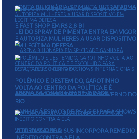
CONTA BILIONÁRIA: SP MULTA ULTRAFARMA
E FAST SHOP EM R$ 2,8 BI
LEI DO SPRAY DE PIMENTA ENTRA EM VIGOR
E AUTORIZA MULHERES A USAR DISPOSITIVO
EM LEGÍTIMA DEFESA
POLÊMICO E DESTEMIDO, GAROTINHO
VOLTA AO CENTRO DA POLÍTICA E É
ARENA BILIONÁRIA EM SP: CIDADE
ESCOLHIDO PARA DISPUTAR O GOVERNO DO
RIO
GANHARÁ ESPAÇO DE R$ 1,5 BI PARA SHOWS
INTERNACIONAIS
VITÓRIA DA VIDA: SUS INCORPORA REMÉDIO
INÉDITO CONTRA A ELA