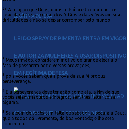
27
A religião que Deus, o nosso Pai aceita como pura e
imaculada é esta: cuidar dos órfãos e das viúvas em suas
dificuldades e não se deixar corromper pelo mundo.
LEI DO SPRAY DE PIMENTA ENTRA EM VIGOR
E AUTORIZA MULHERES A USAR DISPOSITIVO
2
Meus irmãos, considerem motivo de grande alegria o
fato de passarem por diversas provações,
EM LEGÍTIMA DEFESA
3
pois vocês sabem que a prova da sua fé produz
perseverança.
4
E a perseverança deve ter ação completa, a fim de que
vocês sejam maduros e íntegros, sem lhes faltar coisa
alguma.
5
Se algum de vocês tem falta de sabedoria, peça-a a Deus,
que a todos dá livremente, de boa vontade; e lhe será
concedida.