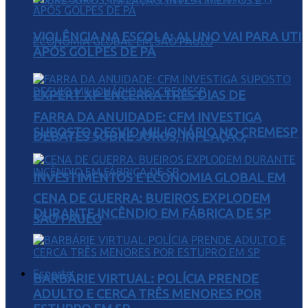
VIOLÊNCIA NA ESCOLA: ALUNO VAI PARA UTI
APÓS GOLPES DE PÁ
EXPERT XP ENCERRA TRÊS DIAS DE
FARRA DA ANUIDADE: CFM INVESTIGA
SUPOSTO DESVIO MILIONÁRIO NO CREMESP
DEBATES SOBRE JUROS, INFLAÇÃO,
INVESTIMENTOS E ECONOMIA GLOBAL EM
CENA DE GUERRA: BUEIROS EXPLODEM
DURANTE INCÊNDIO EM FÁBRICA DE SP
SÃO PAULO
Esporte
BARBÁRIE VIRTUAL: POLÍCIA PRENDE
ADULTO E CERCA TRÊS MENORES POR