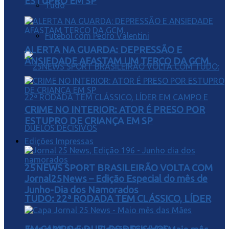
ESTUPRO EM SP
Tudo
Futebol com Pedro Valentini
ALERTA NA GUARDA: DEPRESSÃO E
ANSIEDADE AFASTAM UM TERÇO DA GCM.
CRIME NO INTERIOR: ATOR É PRESO POR
ESTUPRO DE CRIANÇA EM SP
Edições Impressas
25NEWS SPORT BRASILEIRÃO VOLTA COM
Jornal25News – Edição Especial do mês de
Junho-Dia dos Namorados
TUDO: 22ª RODADA TEM CLÁSSICO, LÍDER