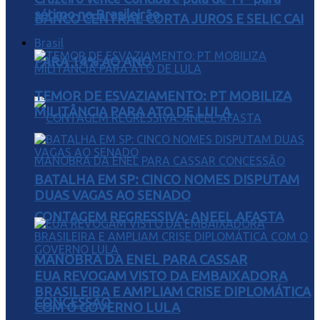
sétimo no Brasileirão
BANCO CENTRAL CORTA JUROS E SELIC CAI
Brasil
PARA 14% AO ANO
TEMOR DE ESVAZIAMENTO: PT MOBILIZA
MILITÂNCIA PARA ATO DE LULA
BATALHA EM SP: CINCO NOMES DISPUTAM
DUAS VAGAS AO SENADO
CONTAGEM REGRESSIVA: ANEEL AFASTA
MANOBRA DA ENEL PARA CASSAR
EUA REVOGAM VISTO DA EMBAIXADORA
BRASILEIRA E AMPLIAM CRISE DIPLOMÁTICA
CONCESSÃO
COM O GOVERNO LULA