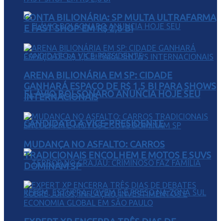
CONTA BILIONÁRIA: SP MULTA ULTRAFARMA
E FAST SHOP EM R$ 2,8 BI
ARENA BILIONÁRIA EM SP: CIDADE
GANHARÁ ESPAÇO DE R$ 1,5 BI PARA SHOWS
FLÁVIO BOLSONARO ANUNCIA HOJE SEU
INTERNACIONAIS
CANDIDATO A VICE-PRESIDENTE
MUDANÇA NO ASFALTO: CARROS
TRADICIONAIS ENCOLHEM E MOTOS E SUVS
DOMINAM SP