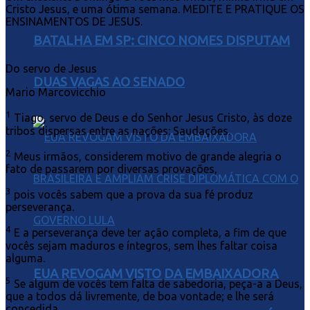
Cristo Jesus, e uma ótima semana. MEDITE E PRATIQUE OS
ENSINAMENTOS DE JESUS.
BATALHA EM SP: CINCO NOMES DISPUTAM
Do servo de Jesus
DUAS VAGAS AO SENADO
Mario Marcovicchio
1
Tiago, servo de Deus e do Senhor Jesus Cristo, às doze
tribos dispersas entre as nações: Saudações.
2
Meus irmãos, considerem motivo de grande alegria o
fato de passarem por diversas provações,
3
pois vocês sabem que a prova da sua fé produz
perseverança.
4
E a perseverança deve ter ação completa, a fim de que
vocês sejam maduros e íntegros, sem lhes faltar coisa
alguma.
EUA REVOGAM VISTO DA EMBAIXADORA
5
Se algum de vocês tem falta de sabedoria, peça-a a Deus,
que a todos dá livremente, de boa vontade; e lhe será
concedida.