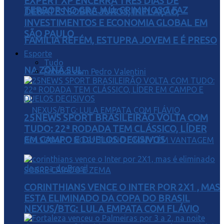
EXPERT XP ENCERRA TRÊS DIAS DE
TERROR NO GRAJAÚ: CRIMINOSO FAZ
DEBATES SOBRE JUROS, INFLAÇÃO,
INVESTIMENTOS E ECONOMIA GLOBAL EM
SÃO PAULO
FAMÍLIA REFÉM, ESTUPRA JOVEM E É PRESO
Esporte
Tudo
NA ZONA SUL
Futebol com Pedro Valentini
25NEWS SPORT BRASILEIRÃO VOLTA COM
TUDO: 22ª RODADA TEM CLÁSSICO, LÍDER
EM CAMPO E DUELOS DECISIVOS
CORINTHIANS VENCE O INTER POR 2X1 , MAS
ESTA ELIMINADO DA COPA DO BRASIL
NEXUS/BTG: LULA EMPATA COM FLÁVIO