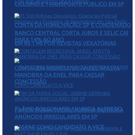
CICLISMO E TRANSPORTE PÚBLICO EM SP
CONTA DA HUMILHAÇÃO: SP É CONDENADO
BANCO CENTRAL CORTA JUROS E SELIC CAI
PARA 14% AO ANO
EM R$ 1 MI POR REVISTAS VEXATÓRIAS
CONTAGEM REGRESSIVA: ANEEL AFASTA
MANOBRA DA ENEL PARA CASSAR
CONCESSÃO
FLÁVIO BOLSONARO ANUNCIA ALFREDO
FIM DA FARRA SOCIAL: AIRBNB DERRUBA
ANÚNCIOS IRREGULARES EM SP
GASPAR COMO CANDIDATO A VICE