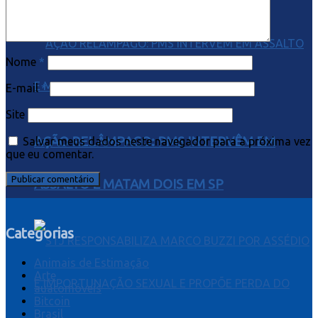
Nome
*
E-mail
*
Site
AÇÃO RELÂMPAGO: PMS INTERVÊM EM
Salvar meus dados neste navegador para a próxima vez
que eu comentar.
ASSALTO E MATAM DOIS EM SP
Categorias
Animais de Estimação
Arte
auatomóveis
Bitcoin
Brasil