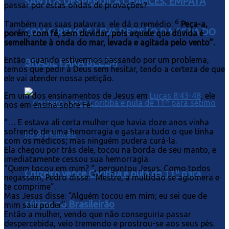
SANTOS DESPERDIÇA CHANCES, EMPATA
passar por estas ondas de provações?
6
Também nas suas palavras ele dá o remédio:
Peça-a,
COM O REMO E LEVA DECISÃO DA COPA DO
porém, com fé, sem duvidar, pois aquele que dúvida é
semelhante à onda do mar, levada e agitada pelo vento”.
Então, quando estivermos passando por um problema,
BRASIL PARA BELÉM
temos que pedir à Deus sem hesitar, tendo a certeza de que
ele vai atender nossa petição.
Em um dos ensinamentos de Jesus em
Lucas 8:43-48
, ele
nos em ensina sobre Fé:
“… E estava ali certa mulher que havia doze anos vinha
sofrendo de uma hemorragia e gastara tudo o que tinha
com os médicos; mas ninguém pudera curá-la.
Ela chegou por trás dele, tocou na borda de seu manto, e
imediatamente cessou sua hemorragia.
“Quem tocou em mim? “, perguntou Jesus. Como todos
Cruzeiro vence Coritiba e pula de 11º para
negassem, Pedro disse: “Mestre, a multidão se aglomera e
te comprime”.
Mas Jesus disse: “Alguém tocou em mim; eu sei que de
sétimo no Brasileirão
mim saiu poder”.
Então a mulher, vendo que não conseguiria passar
despercebida, veio tremendo e prostrou-se aos seus pés.