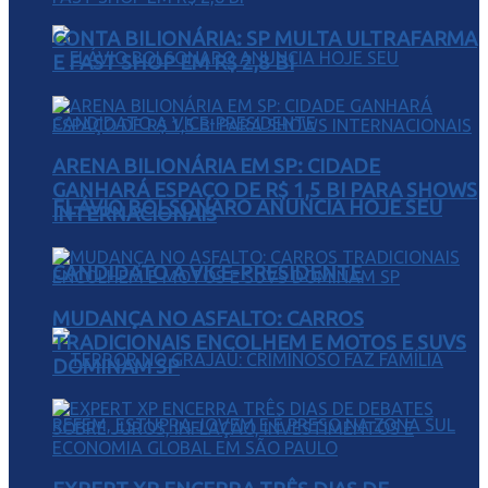
CONTA BILIONÁRIA: SP MULTA ULTRAFARMA
E FAST SHOP EM R$ 2,8 BI
ARENA BILIONÁRIA EM SP: CIDADE
GANHARÁ ESPAÇO DE R$ 1,5 BI PARA SHOWS
FLÁVIO BOLSONARO ANUNCIA HOJE SEU
INTERNACIONAIS
CANDIDATO A VICE-PRESIDENTE
MUDANÇA NO ASFALTO: CARROS
TRADICIONAIS ENCOLHEM E MOTOS E SUVS
DOMINAM SP