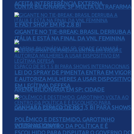
ACEITA INTERFERÊNCIA EXTERNA
CONTA BILIONÁRIA: SP MULTA ULTRAFARMA
E FAST SHOP EM R$ 2,8 BI
GIGANTE NO TIE-BREAK: BRASIL DERRUBA A
ITÁLIA E ESTÁ NA FINAL DA VNL FEMININA
LEI DO SPRAY DE PIMENTA ENTRA EM VIGOR
E AUTORIZA MULHERES A USAR DISPOSITIVO
EM LEGÍTIMA DEFESA
ARENA BILIONÁRIA EM SP: CIDADE
GANHARÁ ESPAÇO DE R$ 1,5 BI PARA SHOWS
POLÊMICO E DESTEMIDO, GAROTINHO
INTERNACIONAIS
VOLTA AO CENTRO DA POLÍTICA E É
ESCOLHIDO PARA DISPUTAR O GOVERNO DO