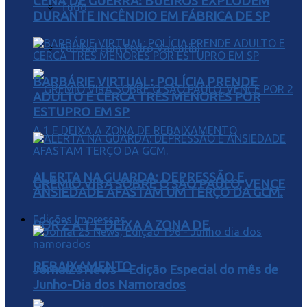
CENA DE GUERRA: BUEIROS EXPLODEM
Tudo
DURANTE INCÊNDIO EM FÁBRICA DE SP
Futebol com Pedro Valentini
BARBÁRIE VIRTUAL: POLÍCIA PRENDE
ADULTO E CERCA TRÊS MENORES POR
ESTUPRO EM SP
ALERTA NA GUARDA: DEPRESSÃO E
GRÊMIO VIRA SOBRE O SÃO PAULO, VENCE
ANSIEDADE AFASTAM UM TERÇO DA GCM.
Edições Impressas
POR 2 A 1 E DEIXA A ZONA DE
REBAIXAMENTO
Jornal25News – Edição Especial do mês de
Junho-Dia dos Namorados