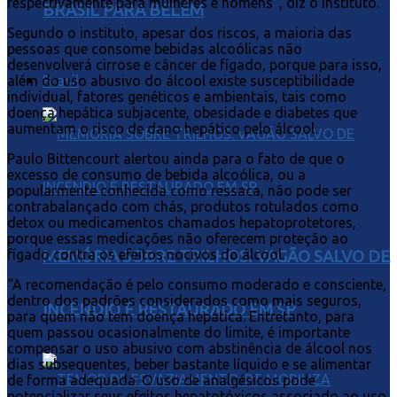
respectivamente para mulheres e homens”, diz o instituto.
BRASIL PARA BELÉM
Segundo o instituto, apesar dos riscos, a maioria das
pessoas que consome bebidas alcoólicas não
desenvolverá cirrose e câncer de fígado, porque para isso,
Brasil
além do uso abusivo do álcool existe susceptibilidade
individual, fatores genéticos e ambientais, tais como
doença hepática subjacente, obesidade e diabetes que
aumentam o risco de dano hepático pelo álcool.
Paulo Bittencourt alertou ainda para o fato de que o
excesso de consumo de bebida alcoólica, ou a
popularmente conhecida como ressaca, não pode ser
contrabalançado com chás, produtos rotulados como
detox ou medicamentos chamados hepatoprotetores,
porque essas medicações não oferecem proteção ao
fígado contra os efeitos nocivos do álcool.
MEMÓRIA SOBRE TRILHOS: VAGÃO SALVO DE
“A recomendação é pelo consumo moderado e consciente,
dentro dos padrões considerados como mais seguros,
INCÊNDIO É RESTAURADO EM SP
para quem não tem doença hepática. Entretanto, para
quem passou ocasionalmente do limite, é importante
compensar o uso abusivo com abstinência de álcool nos
dias subsequentes, beber bastante líquido e se alimentar
de forma adequada. O uso de analgésicos pode
potencializar seus efeitos hepatotóxicos associado ao uso