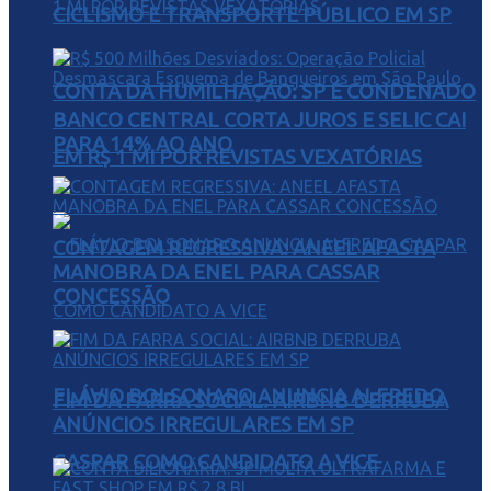
CICLISMO E TRANSPORTE PÚBLICO EM SP
CONTA DA HUMILHAÇÃO: SP É CONDENADO
BANCO CENTRAL CORTA JUROS E SELIC CAI
PARA 14% AO ANO
EM R$ 1 MI POR REVISTAS VEXATÓRIAS
CONTAGEM REGRESSIVA: ANEEL AFASTA
MANOBRA DA ENEL PARA CASSAR
CONCESSÃO
FLÁVIO BOLSONARO ANUNCIA ALFREDO
FIM DA FARRA SOCIAL: AIRBNB DERRUBA
ANÚNCIOS IRREGULARES EM SP
GASPAR COMO CANDIDATO A VICE