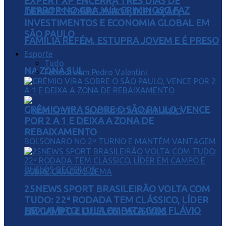
EXPERT XP ENCERRA TRÊS DIAS DE
TERROR NO GRAJAÚ: CRIMINOSO FAZ
DEBATES SOBRE JUROS, INFLAÇÃO,
INVESTIMENTOS E ECONOMIA GLOBAL EM
SÃO PAULO
FAMÍLIA REFÉM, ESTUPRA JOVEM E É PRESO
Esporte
Tudo
NA ZONA SUL
Futebol com Pedro Valentini
GRÊMIO VIRA SOBRE O SÃO PAULO, VENCE
POR 2 A 1 E DEIXA A ZONA DE
REBAIXAMENTO
25NEWS SPORT BRASILEIRÃO VOLTA COM
TUDO: 22ª RODADA TEM CLÁSSICO, LÍDER
NEXUS/BTG: LULA EMPATA COM FLÁVIO
EM CAMPO E DUELOS DECISIVOS