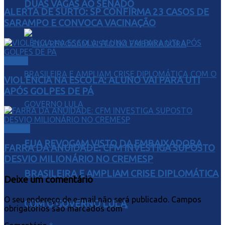
DUAS VAGAS AO SENADO
ALERTA DE SURTO: SP CONFIRMA 23 CASOS DE
SARAMPO E CONVOCA VACINAÇÃO
Polícia
VIOLÊNCIA NA ESCOLA: ALUNO VAI PARA UTI
APÓS GOLPES DE PÁ
Justiça
EUA REVOGAM VISTO DA EMBAIXADORA
FARRA DA ANUIDADE: CFM INVESTIGA SUPOSTO
DESVIO MILIONÁRIO NO CREMESP
BRASILEIRA E AMPLIAM CRISE DIPLOMÁTICA
Deixe um comentário
O seu endereço de e-mail não será publicado.
Campos
COM O GOVERNO LULA
obrigatórios são marcados com
*