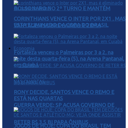
BOLSONARO NO 2º TURNO E MANTÉM
CORINTHIANS VENCE O INTER POR 2X1 , MAS
ESTA ELIMINADO DA COPA DO BRASIL
VANTAGEM SOBRE CAIADO E ZEMA
Economia
Fortaleza venceu o Palmeiras por 3 a 2, na
noite desta quarta-feira (5), na Arena Pantanal,
em Cuiabá
RONY DECIDE, SANTOS VENCE O REMO E
ESTÁ NAS QUARTAS
GUERRA VERDE: SP ACUSA GOVERNO DE
RETER R$ 3,5 BI PARA ÔNIBUS
JOGOS DE HOJE: COPA DO BRASIL TEM