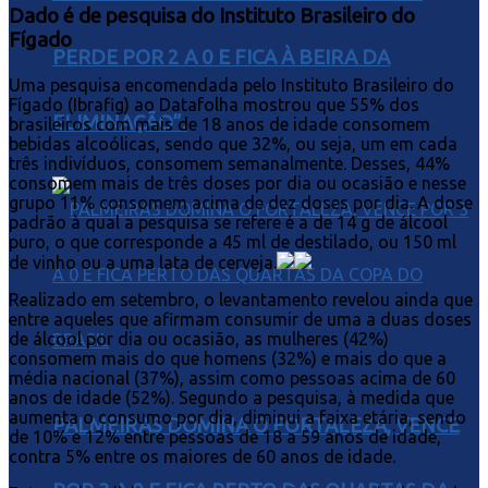
Dado é de pesquisa do Instituto Brasileiro do
Fígado
PERDE POR 2 A 0 E FICA À BEIRA DA
Uma pesquisa encomendada pelo Instituto Brasileiro do
Fígado (Ibrafig) ao Datafolha mostrou que 55% dos
ELIMINAÇÃO”.
brasileiros com mais de 18 anos de idade consomem
bebidas alcoólicas, sendo que 32%, ou seja, um em cada
três indivíduos, consomem semanalmente. Desses, 44%
consomem mais de três doses por dia ou ocasião e nesse
grupo 11% consomem acima de dez doses por dia. A dose
padrão à qual a pesquisa se refere é a de 14 g de álcool
puro, o que corresponde a 45 ml de destilado, ou 150 ml
de vinho ou a uma lata de cerveja.
Realizado em setembro, o levantamento revelou ainda que
entre aqueles que afirmam consumir de uma a duas doses
de álcool por dia ou ocasião, as mulheres (42%)
consomem mais do que homens (32%) e mais do que a
média nacional (37%), assim como pessoas acima de 60
anos de idade (52%). Segundo a pesquisa, à medida que
aumenta o consumo por dia, diminui a faixa etária, sendo
PALMEIRAS DOMINA O FORTALEZA, VENCE
de 10% e 12% entre pessoas de 18 a 59 anos de idade,
contra 5% entre os maiores de 60 anos de idade.