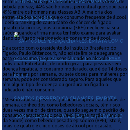
POR 3 A 0 E FICA PERTO DAS QUARTAS DA
Entre os brasileiros que consomem três ou mais doses de
bebida por vez, 44% são homens, percentual que sobe para
49% entre os homens nas classes AB. A maioria dos
entrevistados acredita que o consumo frequente de álcool
COPA DO BRASIL
lidera o ranking de causa tanto do câncer de fígado
quanto da cirrose, mas a maioria (56%) negligencia sua
saúde quando afirma nunca ter feito exame para avaliar
dano do fígado relacionado ao consumo de álcool.
De acordo com o presidente do Instituto Brasileiro do
Fígado, Paulo Bittencourt, não existe limite de segurança
para o consumo, já que a sensibilidade ao álcool é
individual. Entretanto, de modo geral, para pessoas sem
doença hepática, o consumo moderado, que é de 14 doses
para homens por semana, ou sete doses para mulheres por
semana, pode ser considerado seguro. Para aqueles que
têm algum tipo de doença ou gordura no fígado o
indicado é não consumir.
SANTOS DESPERDIÇA CHANCES, EMPATA
“Mesmo aquelas pessoas que bebem apenas aos finais de
semana, conhecidos como bebedores sociais, têm risco
duas vezes maior de cirrose, quando seguem o padrão de
consumo caracterizado pela OMS [Organização Mundial
COM O REMO E LEVA DECISÃO DA COPA DO
da Saúde] como bebedor pesado episódico (BPE), isto é,
mais de quatro e cinco doses de álcool por ocasião,