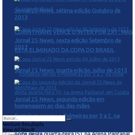
Jornal 25 News, sétima edição Outubro de
2013
CORINTHIANS VENCE O INTER POR 2X1 , MAS
Jornal 25 News, sexta edição Setembro de
2013
ESTA ELIMINADO DA COPA DO BRASIL
Jornal 25 News, quarta edição Julho de 2013
Jornal 25 News, segunda edição em
homenagem ao dias das mães
Fortaleza venceu o Palmeiras por 3 a 2, na
Nenhum Resultado
View All Result
noite desta quarta-feira (5), na Arena Pantanal,