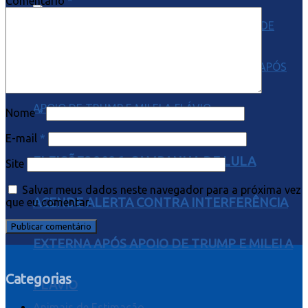
Comentário
*
Nome
*
E-mail
*
ELEIÇÕES 2026: CAMPANHA DE LULA
Site
Salvar meus dados neste navegador para a próxima vez
ACENDE ALERTA CONTRA INTERFERÊNCIA
que eu comentar.
EXTERNA APÓS APOIO DE TRUMP E MILEI A
Categorias
FLÁVIO
Animais de Estimação