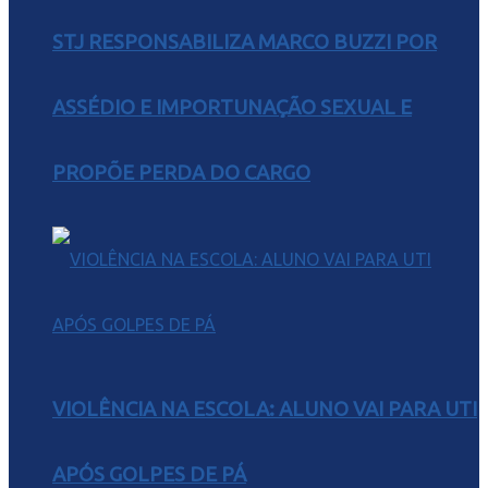
STJ RESPONSABILIZA MARCO BUZZI POR
ASSÉDIO E IMPORTUNAÇÃO SEXUAL E
PROPÕE PERDA DO CARGO
VIOLÊNCIA NA ESCOLA: ALUNO VAI PARA UTI
APÓS GOLPES DE PÁ