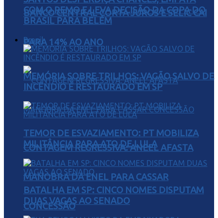
COM O REMO E LEVA DECISÃO DA COPA DO
BANCO CENTRAL CORTA JUROS E SELIC CAI
BRASIL PARA BELÉM
Brasil
PARA 14% AO ANO
MEMÓRIA SOBRE TRILHOS: VAGÃO SALVO DE
INCÊNDIO É RESTAURADO EM SP
TEMOR DE ESVAZIAMENTO: PT MOBILIZA
MILITÂNCIA PARA ATO DE LULA
CONTAGEM REGRESSIVA: ANEEL AFASTA
MANOBRA DA ENEL PARA CASSAR
BATALHA EM SP: CINCO NOMES DISPUTAM
DUAS VAGAS AO SENADO
CONCESSÃO