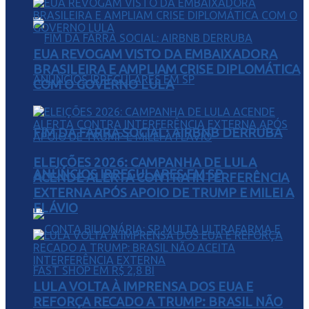
EUA REVOGAM VISTO DA EMBAIXADORA
BRASILEIRA E AMPLIAM CRISE DIPLOMÁTICA
COM O GOVERNO LULA
FIM DA FARRA SOCIAL: AIRBNB DERRUBA
ELEIÇÕES 2026: CAMPANHA DE LULA
ANÚNCIOS IRREGULARES EM SP
ACENDE ALERTA CONTRA INTERFERÊNCIA
EXTERNA APÓS APOIO DE TRUMP E MILEI A
FLÁVIO
LULA VOLTA À IMPRENSA DOS EUA E
REFORÇA RECADO A TRUMP: BRASIL NÃO