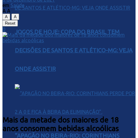
em
Saúde
A
A
A
A
Reset
0
JOGOS DE HOJE: COPA DO BRASIL TEM
DECISÕES DE SANTOS E ATLÉTICO-MG; VEJA
ONDE ASSISTIR
Mais da metade dos maiores de 18
anos consomem bebidas alcoólicas
“APAGÃO NO BEIRA-RIO: CORINTHIANS