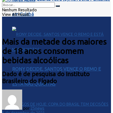
Nenhum Resultado
em Cuiabá
View All Result
Mais da metade dos maiores
de 18 anos consomem
bebidas alcoólicas
RONY DECIDE, SANTOS VENCE O REMO E
Dado é de pesquisa do Instituto
Brasileiro do Fígado
ESTÁ NAS QUARTAS
por
25news
6 de dezembro de 2021