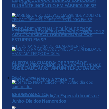
CENA DE GUERRA: BUEIROS EXPLODEM
Tudo
DURANTE INCÊNDIO EM FÁBRICA DE SP
Futebol com Pedro Valentini
BARBÁRIE VIRTUAL: POLÍCIA PRENDE
ADULTO E CERCA TRÊS MENORES POR
ESTUPRO EM SP
ALERTA NA GUARDA: DEPRESSÃO E
GRÊMIO VIRA SOBRE O SÃO PAULO, VENCE
ANSIEDADE AFASTAM UM TERÇO DA GCM.
Edições Impressas
POR 2 A 1 E DEIXA A ZONA DE
REBAIXAMENTO
Jornal25News – Edição Especial do mês de
Junho-Dia dos Namorados