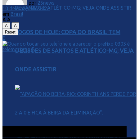
por
25news
10 de março de 2022
em
Brasil
A
A
A
A
JOGOS DE HOJE: COPA DO BRASIL TEM
Reset
0
DECISÕES DE SANTOS E ATLÉTICO-MG; VEJA
ONDE ASSISTIR
Empresas de telemarketing
“APAGÃO NO BEIRA-RIO: CORINTHIANS