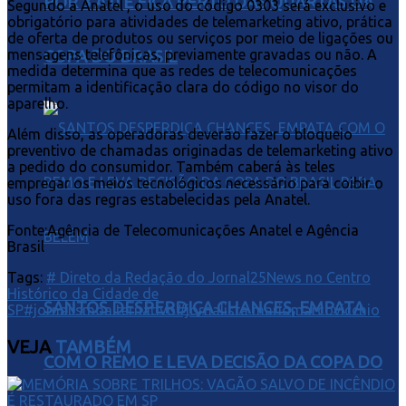
POR 3 A 0 E FICA PERTO DAS QUARTAS DA
Segundo a Anatel , o uso do código 0303 será exclusivo e
obrigatório para atividades de telemarketing ativo, prática
de oferta de produtos ou serviços por meio de ligações ou
mensagens telefônicas, previamente gravadas ou não. A
COPA DO BRASIL
medida determina que as redes de telecomunicações
permitam a identificação clara do código no visor do
aparelho.
Além disso, as operadoras deverão fazer o bloqueio
preventivo de chamadas originadas de telemarketing ativo
a pedido do consumidor. Também caberá às teles
empregar os meios tecnológicos necessário para coibir o
uso fora das regras estabelecidas pela Anatel.
Fonte:Agência de Telecomunicações Anatel e Agência
Brasil
Tags:
# Direto da Redação do Jornal25News no Centro
Histórico da Cidade de
SANTOS DESPERDIÇA CHANCES, EMPATA
SP
#jornalismoalternativo
#jornalista mariomarcovicchio
VEJA
TAMBÉM
COM O REMO E LEVA DECISÃO DA COPA DO