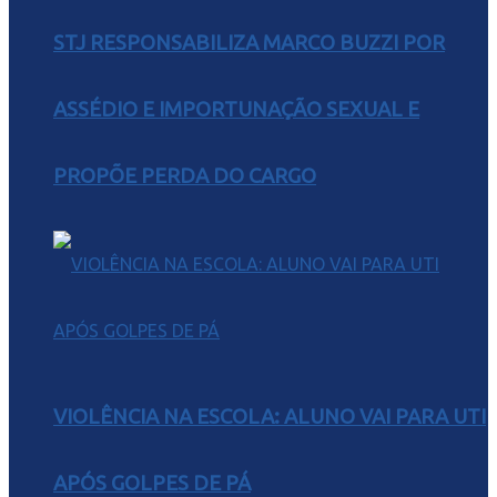
STJ RESPONSABILIZA MARCO BUZZI POR
ASSÉDIO E IMPORTUNAÇÃO SEXUAL E
PROPÕE PERDA DO CARGO
VIOLÊNCIA NA ESCOLA: ALUNO VAI PARA UTI
APÓS GOLPES DE PÁ