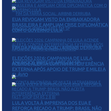
EUA REVOGAM VISTO DA EMBAIXADORA
BRASILEIRA E AMPLIAM CRISE DIPLOMÁTICA
COM O GOVERNO LULA
FIM DA FARRA SOCIAL: AIRBNB DERRUBA
ELEIÇÕES 2026: CAMPANHA DE LULA
ANÚNCIOS IRREGULARES EM SP
ACENDE ALERTA CONTRA INTERFERÊNCIA
EXTERNA APÓS APOIO DE TRUMP E MILEI A
FLÁVIO
LULA VOLTA À IMPRENSA DOS EUA E
REFORÇA RECADO A TRUMP: BRASIL NÃO