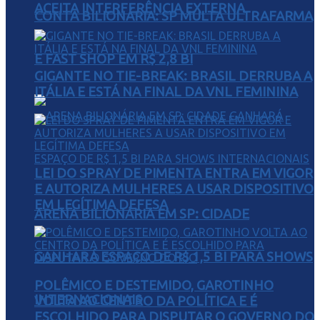
ACEITA INTERFERÊNCIA EXTERNA
CONTA BILIONÁRIA: SP MULTA ULTRAFARMA
E FAST SHOP EM R$ 2,8 BI
GIGANTE NO TIE-BREAK: BRASIL DERRUBA A
ITÁLIA E ESTÁ NA FINAL DA VNL FEMININA
LEI DO SPRAY DE PIMENTA ENTRA EM VIGOR
E AUTORIZA MULHERES A USAR DISPOSITIVO
EM LEGÍTIMA DEFESA
ARENA BILIONÁRIA EM SP: CIDADE
GANHARÁ ESPAÇO DE R$ 1,5 BI PARA SHOWS
POLÊMICO E DESTEMIDO, GAROTINHO
INTERNACIONAIS
VOLTA AO CENTRO DA POLÍTICA E É
ESCOLHIDO PARA DISPUTAR O GOVERNO DO