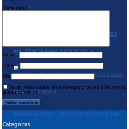
Comentário
*
TEMOR DE ESVAZIAMENTO: PT MOBILIZA
MILITÂNCIA PARA ATO DE LULA
Nome
*
E-mail
*
Site
Salvar meus dados neste navegador para a próxima vez
que eu comentar.
BATALHA EM SP: CINCO NOMES DISPUTAM
Categorias