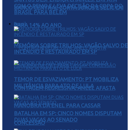
COM O REMO E LEVA DECISÃO DA COPA DO
BANCO CENTRAL CORTA JUROS E SELIC CAI
BRASIL PARA BELÉM
Brasil
PARA 14% AO ANO
MEMÓRIA SOBRE TRILHOS: VAGÃO SALVO DE
INCÊNDIO É RESTAURADO EM SP
TEMOR DE ESVAZIAMENTO: PT MOBILIZA
MILITÂNCIA PARA ATO DE LULA
CONTAGEM REGRESSIVA: ANEEL AFASTA
MANOBRA DA ENEL PARA CASSAR
BATALHA EM SP: CINCO NOMES DISPUTAM
DUAS VAGAS AO SENADO
CONCESSÃO