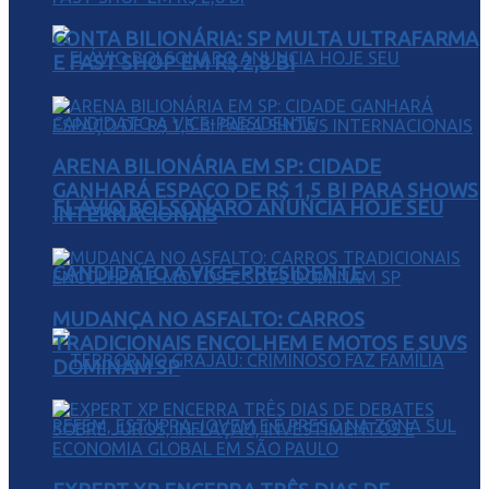
CONTA BILIONÁRIA: SP MULTA ULTRAFARMA
E FAST SHOP EM R$ 2,8 BI
ARENA BILIONÁRIA EM SP: CIDADE
GANHARÁ ESPAÇO DE R$ 1,5 BI PARA SHOWS
FLÁVIO BOLSONARO ANUNCIA HOJE SEU
INTERNACIONAIS
CANDIDATO A VICE-PRESIDENTE
MUDANÇA NO ASFALTO: CARROS
TRADICIONAIS ENCOLHEM E MOTOS E SUVS
DOMINAM SP