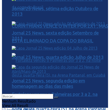
Jornal 25 News, sétima edição Outubro de
2013
CORINTHIANS VENCE O INTER POR 2X1 , MAS
Jornal 25 News, sexta edição Setembro de
2013
ESTA ELIMINADO DA COPA DO BRASIL
Jornal 25 News, quarta edição Julho de 2013
Jornal 25 News, segunda edição em
homenagem ao dias das mães
Fortaleza venceu o Palmeiras por 3 a 2, na
Nenhum Resultado
View All Result
noite desta quarta-feira (5), na Arena Pantanal,