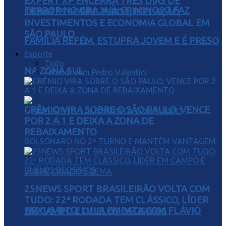
EXPERT XP ENCERRA TRÊS DIAS DE
TERROR NO GRAJAÚ: CRIMINOSO FAZ
DEBATES SOBRE JUROS, INFLAÇÃO,
INVESTIMENTOS E ECONOMIA GLOBAL EM
SÃO PAULO
FAMÍLIA REFÉM, ESTUPRA JOVEM E É PRESO
Esporte
Tudo
NA ZONA SUL
Futebol com Pedro Valentini
GRÊMIO VIRA SOBRE O SÃO PAULO, VENCE
POR 2 A 1 E DEIXA A ZONA DE
REBAIXAMENTO
25NEWS SPORT BRASILEIRÃO VOLTA COM
TUDO: 22ª RODADA TEM CLÁSSICO, LÍDER
NEXUS/BTG: LULA EMPATA COM FLÁVIO
EM CAMPO E DUELOS DECISIVOS