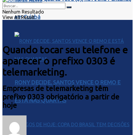
Nenhum Resultado
em Cuiabá
View All Result
Quando tocar seu telefone e
aparecer o prefixo 0303 é
telemarketing.
RONY DECIDE, SANTOS VENCE O REMO E
Empresas de telemarketing têm
prefixo 0303 obrigatório a partir de
ESTÁ NAS QUARTAS
hoje