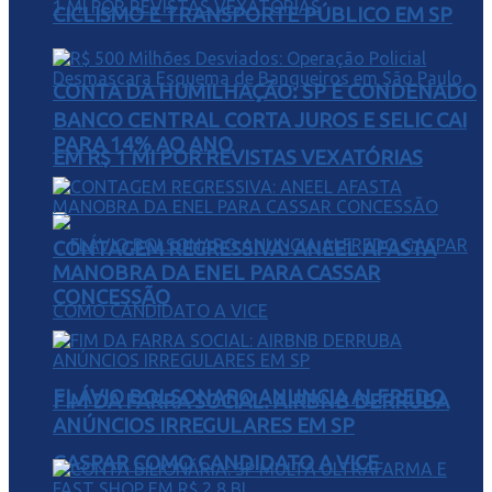
CICLISMO E TRANSPORTE PÚBLICO EM SP
CONTA DA HUMILHAÇÃO: SP É CONDENADO
BANCO CENTRAL CORTA JUROS E SELIC CAI
PARA 14% AO ANO
EM R$ 1 MI POR REVISTAS VEXATÓRIAS
CONTAGEM REGRESSIVA: ANEEL AFASTA
MANOBRA DA ENEL PARA CASSAR
CONCESSÃO
FLÁVIO BOLSONARO ANUNCIA ALFREDO
FIM DA FARRA SOCIAL: AIRBNB DERRUBA
ANÚNCIOS IRREGULARES EM SP
GASPAR COMO CANDIDATO A VICE