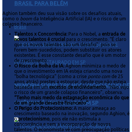
BRASIL PARA BELÉM
Aghion também deu sua visão sobre os desafios atuais,
como o
boom
da Inteligência Artificial (IA) e o risco de um
colapso financeiro.
Brasil
Talentos x Concorrência:
Para o Nobel, a
entrada de
novos talentos é crucial
para o crescimento. “É claro
que os novos talentos são um desafio”, pois se
forem bem-sucedidos, podem substituir os atores
existentes. É esse constante desafio que é um motor
de crescimento.
O Risco da Bolha da IA:
Aghion minimiza o medo de
que o investimento em IA esteja criando uma nova
“bolha tecnológica” (como a crise
ponto com
de 25
anos atrás) prestes a estourar, desde que não esteja
MEMÓRIA SOBRE TRILHOS: VAGÃO SALVO DE
baseada em um
excesso de endividamento
. “Não vejo
o risco de um grande colapso financeiro”, observa.
“Tenho mais medo da estagnação econômica do que
INCÊNDIO É RESTAURADO EM SP
de um grande desastre financeiro”
.
O Perigo do Protecionismo:
A maior ameaça ao
crescimento baseado na inovação, segundo Aghion, é
o
protecionismo
, pois ele não estimula a
concorrência e nem a incorporação de novos
talentos. O economista vê com preocupação políticas