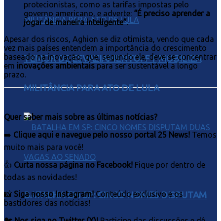
protecionistas, como as tarifas impostas pelo
governo americano, e adverte:
“É preciso aprender a
jogar de maneira inteligente”
.
Apesar dos riscos, Aghion se diz otimista, vendo que cada
vez mais países entendem a importância do crescimento
baseado na inovação, que, segundo ele, deve se concentrar
TEMOR DE ESVAZIAMENTO: PT MOBILIZA
em
inovações ambientais
para ser sustentável a longo
prazo.
MILITÂNCIA PARA ATO DE LULA
Quer saber mais sobre as últimas notícias?
➡️
Clique aqui e navegue pelo nosso portal 25 News!
Temos
muito mais para você!
👍
Curta nossa página no Facebook!
Fique por dentro de
todas as novidades!
📸
Siga nosso Instagram!
Conteúdo exclusivo e os
BATALHA EM SP: CINCO NOMES DISPUTAM
bastidores das notícias!
🐦
Nos siga no Twitter (X)!
Participe das discussões e dê