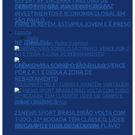
EXPERT XP ENCERRA TRÊS DIAS DE
TERROR NO GRAJAÚ: CRIMINOSO FAZ
DEBATES SOBRE JUROS, INFLAÇÃO,
INVESTIMENTOS E ECONOMIA GLOBAL EM
SÃO PAULO
FAMÍLIA REFÉM, ESTUPRA JOVEM E É PRESO
Esporte
Tudo
NA ZONA SUL
Futebol com Pedro Valentini
GRÊMIO VIRA SOBRE O SÃO PAULO, VENCE
POR 2 A 1 E DEIXA A ZONA DE
REBAIXAMENTO
25NEWS SPORT BRASILEIRÃO VOLTA COM
TUDO: 22ª RODADA TEM CLÁSSICO, LÍDER
NEXUS/BTG: LULA EMPATA COM FLÁVIO
EM CAMPO E DUELOS DECISIVOS