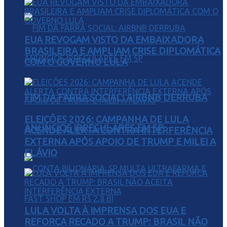
EUA REVOGAM VISTO DA EMBAIXADORA
BRASILEIRA E AMPLIAM CRISE DIPLOMÁTICA
COM O GOVERNO LULA
FIM DA FARRA SOCIAL: AIRBNB DERRUBA
ELEIÇÕES 2026: CAMPANHA DE LULA
ANÚNCIOS IRREGULARES EM SP
ACENDE ALERTA CONTRA INTERFERÊNCIA
EXTERNA APÓS APOIO DE TRUMP E MILEI A
FLÁVIO
LULA VOLTA À IMPRENSA DOS EUA E
REFORÇA RECADO A TRUMP: BRASIL NÃO