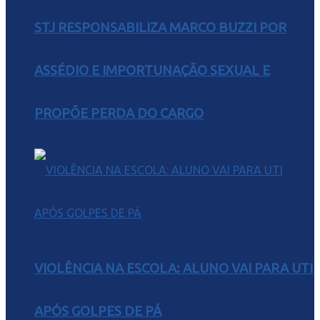
STJ RESPONSABILIZA MARCO BUZZI POR
ASSÉDIO E IMPORTUNAÇÃO SEXUAL E
PROPÕE PERDA DO CARGO
VIOLÊNCIA NA ESCOLA: ALUNO VAI PARA UTI
APÓS GOLPES DE PÁ