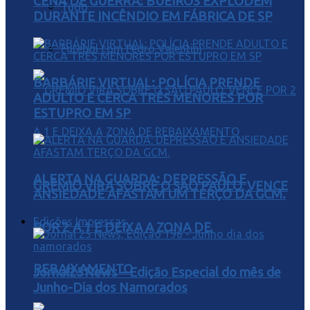
CENA DE GUERRA: BUEIROS EXPLODEM
Tudo
DURANTE INCÊNDIO EM FÁBRICA DE SP
Futebol com Pedro Valentini
BARBÁRIE VIRTUAL: POLÍCIA PRENDE
ADULTO E CERCA TRÊS MENORES POR
ESTUPRO EM SP
ALERTA NA GUARDA: DEPRESSÃO E
GRÊMIO VIRA SOBRE O SÃO PAULO, VENCE
ANSIEDADE AFASTAM UM TERÇO DA GCM.
Edições Impressas
POR 2 A 1 E DEIXA A ZONA DE
REBAIXAMENTO
Jornal25News – Edição Especial do mês de
Junho-Dia dos Namorados