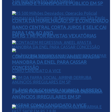
CICLISMO E TRANSPORTE PÚBLICO EM SP
CONTA DA HUMILHAÇÃO: SP É CONDENADO
BANCO CENTRAL CORTA JUROS E SELIC CAI
PARA 14% AO ANO
EM R$ 1 MI POR REVISTAS VEXATÓRIAS
CONTAGEM REGRESSIVA: ANEEL AFASTA
MANOBRA DA ENEL PARA CASSAR
CONCESSÃO
FLÁVIO BOLSONARO ANUNCIA ALFREDO
FIM DA FARRA SOCIAL: AIRBNB DERRUBA
ANÚNCIOS IRREGULARES EM SP
GASPAR COMO CANDIDATO A VICE