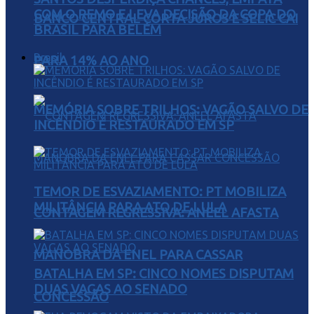
COM O REMO E LEVA DECISÃO DA COPA DO
BANCO CENTRAL CORTA JUROS E SELIC CAI
BRASIL PARA BELÉM
Brasil
PARA 14% AO ANO
MEMÓRIA SOBRE TRILHOS: VAGÃO SALVO DE
INCÊNDIO É RESTAURADO EM SP
TEMOR DE ESVAZIAMENTO: PT MOBILIZA
MILITÂNCIA PARA ATO DE LULA
CONTAGEM REGRESSIVA: ANEEL AFASTA
MANOBRA DA ENEL PARA CASSAR
BATALHA EM SP: CINCO NOMES DISPUTAM
DUAS VAGAS AO SENADO
CONCESSÃO