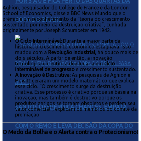
POR 3 A 0 E FICA PERTO DAS QUARTAS DA
Aghion, pesquisador do Collège de France e da London
School of Economics, disse à BBC News Mundo que o
prêmio é um reconhecimento da “teoria do crescimento
COPA DO BRASIL
sustentado por meio da destruição criativa”, cunhada
originalmente por Joseph Schumpeter em 1942.
O Ciclo Interminável:
Durante a maior parte da
história, o crescimento econômico estagnava. Isso
mudou com a
Revolução Industrial
, há pouco mais de
dois séculos. A partir de então, a inovação
tecnológica e científica deu lugar a um
ciclo
interminável de progresso
e crescimento sustentado.
A Inovação é Destrutiva:
As pesquisas de Aghion e
Howitt geraram um modelo matemático que explica
esse ciclo. “O crescimento surge da destruição
criativa. Esse processo é criativo porque se baseia na
inovação, mas também é destrutivo porque os
produtos antigos se tornam obsoletos e perdem seu
SANTOS DESPERDIÇA CHANCES, EMPATA
valor comercial”, explicam os membros do comitê da
premiação.
COM O REMO E LEVA DECISÃO DA COPA DO
O Medo da Bolha e o Alerta contra o Protecionismo!