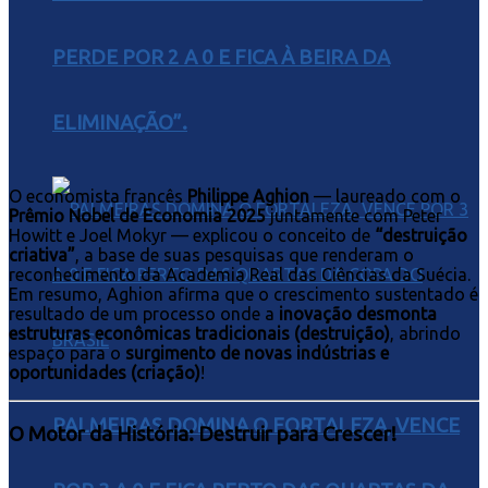
PERDE POR 2 A 0 E FICA À BEIRA DA
ELIMINAÇÃO”.
O economista francês
Philippe Aghion
— laureado com o
Prêmio Nobel de Economia 2025
juntamente com Peter
Howitt e Joel Mokyr — explicou o conceito de
“destruição
criativa”
, a base de suas pesquisas que renderam o
reconhecimento da Academia Real das Ciências da Suécia.
Em resumo, Aghion afirma que o crescimento sustentado é
resultado de um processo onde a
inovação desmonta
estruturas econômicas tradicionais (destruição)
, abrindo
espaço para o
surgimento de novas indústrias e
oportunidades (criação)
!
PALMEIRAS DOMINA O FORTALEZA, VENCE
O Motor da História: Destruir para Crescer!