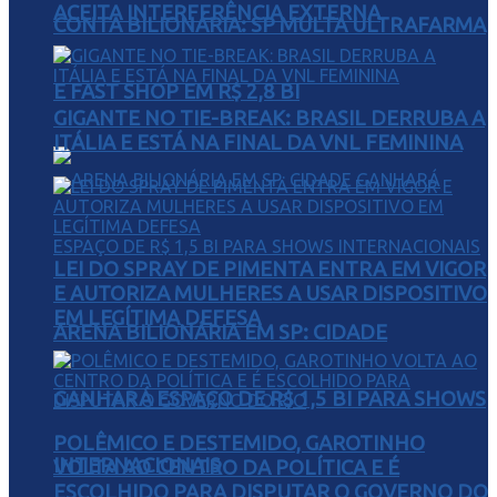
ACEITA INTERFERÊNCIA EXTERNA
CONTA BILIONÁRIA: SP MULTA ULTRAFARMA
E FAST SHOP EM R$ 2,8 BI
GIGANTE NO TIE-BREAK: BRASIL DERRUBA A
ITÁLIA E ESTÁ NA FINAL DA VNL FEMININA
LEI DO SPRAY DE PIMENTA ENTRA EM VIGOR
E AUTORIZA MULHERES A USAR DISPOSITIVO
EM LEGÍTIMA DEFESA
ARENA BILIONÁRIA EM SP: CIDADE
GANHARÁ ESPAÇO DE R$ 1,5 BI PARA SHOWS
POLÊMICO E DESTEMIDO, GAROTINHO
INTERNACIONAIS
VOLTA AO CENTRO DA POLÍTICA E É
ESCOLHIDO PARA DISPUTAR O GOVERNO DO