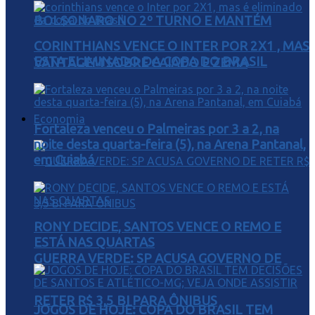
BOLSONARO NO 2º TURNO E MANTÉM
CORINTHIANS VENCE O INTER POR 2X1 , MAS
ESTA ELIMINADO DA COPA DO BRASIL
VANTAGEM SOBRE CAIADO E ZEMA
Economia
Fortaleza venceu o Palmeiras por 3 a 2, na
noite desta quarta-feira (5), na Arena Pantanal,
em Cuiabá
RONY DECIDE, SANTOS VENCE O REMO E
ESTÁ NAS QUARTAS
GUERRA VERDE: SP ACUSA GOVERNO DE
RETER R$ 3,5 BI PARA ÔNIBUS
JOGOS DE HOJE: COPA DO BRASIL TEM