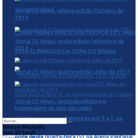
Jornal 25 News, sétima edição Outubro de
2013
CORINTHIANS VENCE O INTER POR 2X1 , MAS
Jornal 25 News, sexta edição Setembro de
2013
ESTA ELIMINADO DA COPA DO BRASIL
Jornal 25 News, quarta edição Julho de 2013
Jornal 25 News, segunda edição em
homenagem ao dias das mães
Fortaleza venceu o Palmeiras por 3 a 2, na
Nenhum Resultado
View All Result
noite desta quarta-feira (5), na Arena Pantanal,