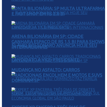
CONTA BILIONÁRIA: SP MULTA ULTRAFARMA
E FAST SHOP EM R$ 2,8 BI
ARENA BILIONÁRIA EM SP: CIDADE
GANHARÁ ESPAÇO DE R$ 1,5 BI PARA SHOWS
FLÁVIO BOLSONARO ANUNCIA HOJE SEU
INTERNACIONAIS
CANDIDATO A VICE-PRESIDENTE
MUDANÇA NO ASFALTO: CARROS
TRADICIONAIS ENCOLHEM E MOTOS E SUVS
DOMINAM SP