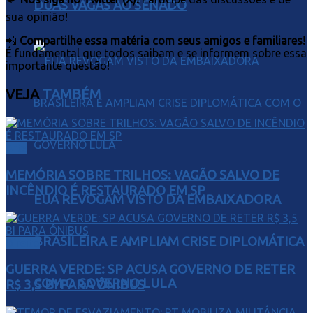
DUAS VAGAS AO SENADO
sua opinião!
📲
Compartilhe essa matéria com seus amigos e familiares!
É fundamental que todos saibam e se informem sobre essa
importante questão!
VEJA
TAMBÉM
Arte
MEMÓRIA SOBRE TRILHOS: VAGÃO SALVO DE
INCÊNDIO É RESTAURADO EM SP
EUA REVOGAM VISTO DA EMBAIXADORA
BRASILEIRA E AMPLIAM CRISE DIPLOMÁTICA
Direito
GUERRA VERDE: SP ACUSA GOVERNO DE RETER
COM O GOVERNO LULA
R$ 3,5 BI PARA ÔNIBUS