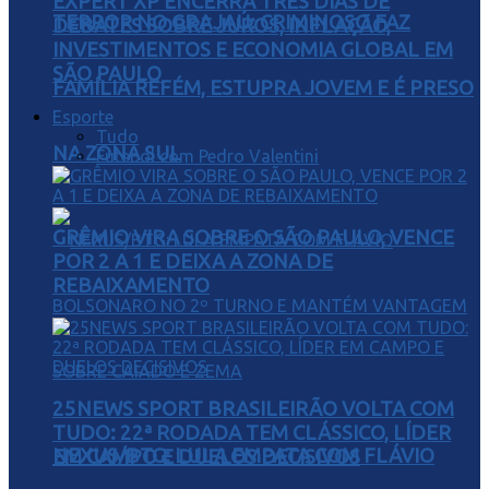
EXPERT XP ENCERRA TRÊS DIAS DE
TERROR NO GRAJAÚ: CRIMINOSO FAZ
DEBATES SOBRE JUROS, INFLAÇÃO,
INVESTIMENTOS E ECONOMIA GLOBAL EM
SÃO PAULO
FAMÍLIA REFÉM, ESTUPRA JOVEM E É PRESO
Esporte
Tudo
NA ZONA SUL
Futebol com Pedro Valentini
GRÊMIO VIRA SOBRE O SÃO PAULO, VENCE
POR 2 A 1 E DEIXA A ZONA DE
REBAIXAMENTO
25NEWS SPORT BRASILEIRÃO VOLTA COM
TUDO: 22ª RODADA TEM CLÁSSICO, LÍDER
NEXUS/BTG: LULA EMPATA COM FLÁVIO
EM CAMPO E DUELOS DECISIVOS