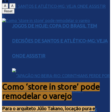
A
A
A
A
Reset
0
JOGOS DE HOJE: COPA DO BRASIL TEM
DECISÕES DE SANTOS E ATLÉTICO-MG; VEJA
ONDE ASSISTIR
Como ‘store in store’ pode
remodelar o varejo
Para o arquiteto Júlio Takano, locação pura e
“APAGÃO NO BEIRA-RIO: CORINTHIANS