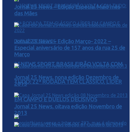
Jornal 25 News – Edição Especial Maio mês
das Mães
Jornal 25 News – Edição Março- 2022 –
Especial aniversário de 157 anos da rua 25 de
Março
25NEWS SPORT BRASILEIRÃO VOLTA COM
Jornal 25 News, nona edição Dezembro de
TUDO: 22ª RODADA TEM CLÁSSICO, LÍDER
2013
EM CAMPO E DUELOS DECISIVOS
Jornal 25 News, oitava edição Novembro de
2013