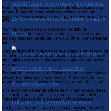
ACENDE ALERTA CONTRA INTERFERÊNCIA
Num momento de crise como este, diz ele, a situação se
agrava. É quando o empresário percebe que tem um
espaço ocioso e que precisa locar para ao menos pagar o
EXTERNA APÓS APOIO DE TRUMP E MILEI A
IPTU.
“A minha sugestão é que estudem o modelo de
ecossistema. Uma locação que não faça sentido com o
FLÁVIO
negócio dele não vai ajudar. Tem que filtrar, complementar
linhas.”
Uma tradicional loja de roupas que ocupava um espaço de
10 mil metros quadrados, por exemplo, pode permanecer
em 2 mil metros e convidar parceiros para ocupar os 8 mil
metros.
Faz sentido, neste caso, diz Takano, ter no espaço lojas de
acessórios, decoração, cosméticos. “Antes de tudo isso,
porém, o varejista precisa entender a jornada do cliente.”
A falta de complementariedade de mix num espaço deste,
de acordo com ele, pode levar ao que se chama de loja
“micada”, isto é, tudo o que abre no local fracassa.
LULA VOLTA À IMPRENSA DOS EUA E
Um lojista não pode ir para um espaço passivo, diz ele. O