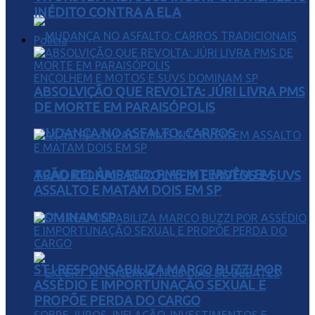
INÉDITO CONTRA A ELA
Polícia
ABSOLVIÇÃO QUE REVOLTA: JÚRI LIVRA PMS
DE MORTE EM PARAISÓPOLIS
MUDANÇA NO ASFALTO: CARROS
AÇÃO RELÂMPAGO: PMS INTERVÊM EM
TRADICIONAIS ENCOLHEM E MOTOS E SUVS
ASSALTO E MATAM DOIS EM SP
DOMINAM SP
STJ RESPONSABILIZA MARCO BUZZI POR
ASSÉDIO E IMPORTUNAÇÃO SEXUAL E
PROPÕE PERDA DO CARGO