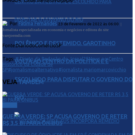
Por
Fátima Fernandes
23 de Fevereiro de 2022 às 06:00
|
Jornalista especializada em economia e negócios e editora do site
varejoemdia.com
POLÊMICO E DESTEMIDO, GAROTINHO
Fonte:DiáriodoComércioSP
Tags:
# Direto da Redação do Jornal25News no Centro
VOLTA AO CENTRO DA POLÍTICA E É
Histórico da Cidade de
SP
#jornalismoalternativo
#jornalista mariomarcovicchio
ESCOLHIDO PARA DISPUTAR O GOVERNO DO
VEJA
TAMBÉM
RIO
Direito
GUERRA VERDE: SP ACUSA GOVERNO DE RETER
R$ 3,5 BI PARA ÔNIBUS