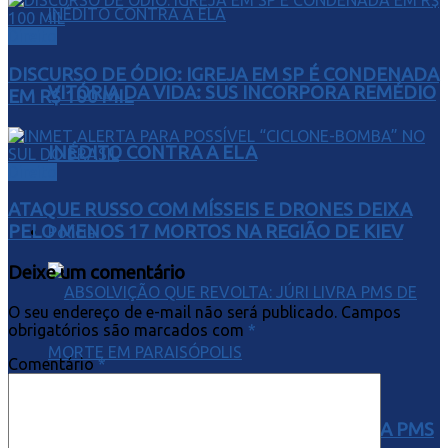
Direito
DISCURSO DE ÓDIO: IGREJA EM SP É CONDENADA
VITÓRIA DA VIDA: SUS INCORPORA REMÉDIO
EM R$ 100 MIL
INÉDITO CONTRA A ELA
Direito
ATAQUE RUSSO COM MÍSSEIS E DRONES DEIXA
PELO MENOS 17 MORTOS NA REGIÃO DE KIEV
Polícia
Deixe um comentário
O seu endereço de e-mail não será publicado.
Campos
obrigatórios são marcados com
*
Comentário
*
ABSOLVIÇÃO QUE REVOLTA: JÚRI LIVRA PMS