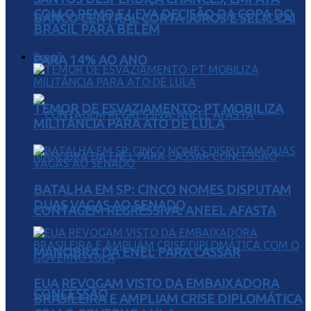
COM O REMO E LEVA DECISÃO DA COPA DO
BANCO CENTRAL CORTA JUROS E SELIC CAI
BRASIL PARA BELÉM
Brasil
PARA 14% AO ANO
TEMOR DE ESVAZIAMENTO: PT MOBILIZA
MILITÂNCIA PARA ATO DE LULA
BATALHA EM SP: CINCO NOMES DISPUTAM
DUAS VAGAS AO SENADO
CONTAGEM REGRESSIVA: ANEEL AFASTA
MANOBRA DA ENEL PARA CASSAR
EUA REVOGAM VISTO DA EMBAIXADORA
CONCESSÃO
BRASILEIRA E AMPLIAM CRISE DIPLOMÁTICA