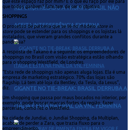
que este espaço faz por mim? E o que eu faço por ele para
que todos ganhem? Este tem de ser o objetivo.
REFORÇA RECADO A TRUMP: BRASIL NÃO
SHOPPINGS
ACEITA INTERFERÊNCIA EXTERNA
O processo de parceria que se vê no modelo
store in
store
pode se estender para os shoppings e os lojistas lá
instalados, que viveram grandes conflitos durante a
pandemia?
A resposta de Takano é a seguinte: os empreendedores de
shoppings no Brasil com visão estratégica estão olhando
para o shopping Westfield, de Londres.
“Esta rede de shoppings não apenas aluga lojas. Ela é uma
empresa de marketing estratégico. 70% das lojas são
flagship. Lá tem até loja da Bentley, da Tesla, da Lexus”,
diz.
GIGANTE NO TIE-BREAK: BRASIL DERRUBA A
Um shopping que passa por maus bocados no interior, por
exemplo, pode buscar marcas fortes da região, fazer
ITÁLIA E ESTÁ NA FINAL DA VNL FEMININA
parcerias, como fez o Westfield.
Na cidade de Jundiai, o Jundiai Shopping, da Multiplan,
acabou de perder a Zara, que trazia fluxo para o
empreendimento.