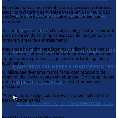
Uma das marcas muito conhecidas que está na cidade é a
Deca, com flagship na Avenida Brasil, em São Paulo. São
opções, de acordo com o arquiteto, que podem ser
estudadas.
Os shoppings maiores do Brasil, diz ele, já estão se virando
para deixarem de ser simples espaços de locação para se
tornarem áreas de entretenimento.
Mas ainda há muito para fazer nesta direção, até que se
LEI DO SPRAY DE PIMENTA ENTRA EM VIGOR
acabe com a cultura de que um lado precisa ganhar mais
do que o outro para valer aquela de que todos ganhem
igualmente.
E AUTORIZA MULHERES A USAR DISPOSITIVO
O lojista que tiver uma marca forte, com propósito de
negócio, diz, vai ter espaço em shopping. E o shopping que
não tiver pensando apenas em locação também vai
EM LEGÍTIMA DEFESA
prosperar.
“A humanidade exige coisas novas, e quem sai na frente
para oferecer ganha.”
IMAGEM:
Casas Bahia/divulgação