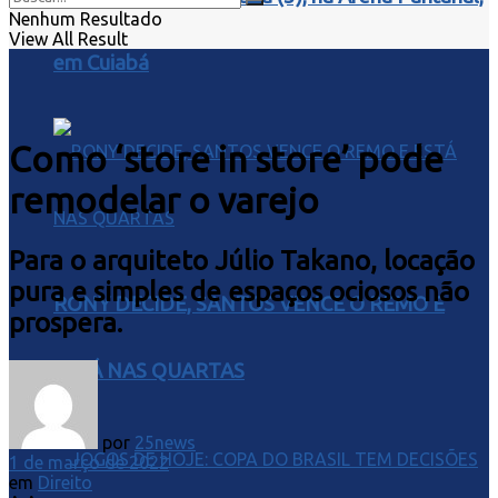
Nenhum Resultado
View All Result
em Cuiabá
Como ‘store in store’ pode
remodelar o varejo
Para o arquiteto Júlio Takano, locação
pura e simples de espaços ociosos não
RONY DECIDE, SANTOS VENCE O REMO E
prospera.
ESTÁ NAS QUARTAS
por
25news
1 de março de 2022
em
Direito