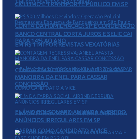
CICLISMO E TRANSPORTE PÚBLICO EM SP
CONTA DA HUMILHAÇÃO: SP É CONDENADO
BANCO CENTRAL CORTA JUROS E SELIC CAI
PARA 14% AO ANO
EM R$ 1 MI POR REVISTAS VEXATÓRIAS
CONTAGEM REGRESSIVA: ANEEL AFASTA
MANOBRA DA ENEL PARA CASSAR
CONCESSÃO
FLÁVIO BOLSONARO ANUNCIA ALFREDO
FIM DA FARRA SOCIAL: AIRBNB DERRUBA
ANÚNCIOS IRREGULARES EM SP
GASPAR COMO CANDIDATO A VICE