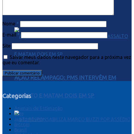
DE MORTE EM PARAISÓPOLIS
Nome
*
E-mail
*
Site
Salvar meus dados neste navegador para a próxima vez
que eu comentar.
AÇÃO RELÂMPAGO: PMS INTERVÊM EM
Categorias
ASSALTO E MATAM DOIS EM SP
Animais de Estimação
Arte
auatomóveis
Bitcoin
Brasil