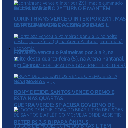
BOLSONARO NO 2º TURNO E MANTÉM
CORINTHIANS VENCE O INTER POR 2X1 , MAS
ESTA ELIMINADO DA COPA DO BRASIL
VANTAGEM SOBRE CAIADO E ZEMA
Economia
Fortaleza venceu o Palmeiras por 3 a 2, na
noite desta quarta-feira (5), na Arena Pantanal,
em Cuiabá
RONY DECIDE, SANTOS VENCE O REMO E
ESTÁ NAS QUARTAS
GUERRA VERDE: SP ACUSA GOVERNO DE
RETER R$ 3,5 BI PARA ÔNIBUS
JOGOS DE HOJE: COPA DO BRASIL TEM