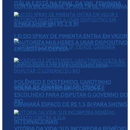
ITÁLIA E ESTÁ NA FINAL DA VNL FEMININA
CONTA BILIONÁRIA: SP MULTA ULTRAFARMA
E FAST SHOP EM R$ 2,8 BI
LEI DO SPRAY DE PIMENTA ENTRA EM VIGOR
E AUTORIZA MULHERES A USAR DISPOSITIVO
EM LEGÍTIMA DEFESA
POLÊMICO E DESTEMIDO, GAROTINHO
ARENA BILIONÁRIA EM SP: CIDADE
VOLTA AO CENTRO DA POLÍTICA E É
ESCOLHIDO PARA DISPUTAR O GOVERNO DO
RIO
GANHARÁ ESPAÇO DE R$ 1,5 BI PARA SHOWS
INTERNACIONAIS
VITÓRIA DA VIDA: SUS INCORPORA REMÉDIO