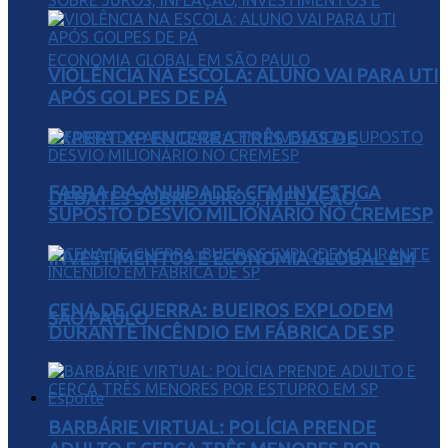
VIOLÊNCIA NA ESCOLA: ALUNO VAI PARA UTI
APÓS GOLPES DE PÁ
EXPERT XP ENCERRA TRÊS DIAS DE
FARRA DA ANUIDADE: CFM INVESTIGA
DEBATES SOBRE JUROS, INFLAÇÃO,
SUPOSTO DESVIO MILIONÁRIO NO CREMESP
INVESTIMENTOS E ECONOMIA GLOBAL EM
CENA DE GUERRA: BUEIROS EXPLODEM
SÃO PAULO
DURANTE INCÊNDIO EM FÁBRICA DE SP
Esporte
BARBÁRIE VIRTUAL: POLÍCIA PRENDE