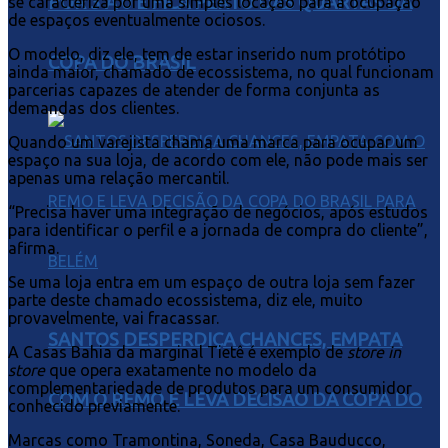
POR 3 A 0 E FICA PERTO DAS QUARTAS DA
se caracteriza por uma simples locação para a ocupação
de espaços eventualmente ociosos.
O modelo, diz ele, tem de estar inserido num protótipo
COPA DO BRASIL
ainda maior, chamado de ecossistema, no qual funcionam
parcerias capazes de atender de forma conjunta as
demandas dos clientes.
Quando um varejista chama uma marca para ocupar um
espaço na sua loja, de acordo com ele, não pode mais ser
apenas uma relação mercantil.
“Precisa haver uma integração de negócios, após estudos
para identificar o perfil e a jornada de compra do cliente”,
afirma.
Se uma loja entra em um espaço de outra loja sem fazer
parte deste chamado ecossistema, diz ele, muito
provavelmente, vai fracassar.
SANTOS DESPERDIÇA CHANCES, EMPATA
A Casas Bahia da marginal Tietê é exemplo de
store in
store
que opera exatamente no modelo da
complementariedade de produtos para um consumidor
COM O REMO E LEVA DECISÃO DA COPA DO
conhecido previamente.
Marcas como Tramontina, Soneda, Casa Bauducco,