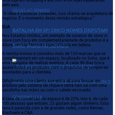
pelo país.
“A ideia é construir conexões, isso chama-se arquitetura de
negócio. É o momento desta revisão estratégica.”
EUA
BATALHA EM SP: CINCO NOMES DISPUTAM
Nos Estados Unidos, um exemplo de sucesso de
store in
store
com foco em complementariedade de produtos é a
Allure, revista feminina especializada em beleza.
DUAS VAGAS AO SENADO
A revista inovou e convidou mais de 150 marcas que se
complementam em um espaço, localizado no Soho, que é
uma máquina de realizar eventos. A cada 90 dias troca
quase todos os produtos com o propósito de sempre ter
novidades para a clientela.
Dificilmente uma cliente que entra ali para buscar um
produto pelo sistema de clique e retire não sai com uma
sacolinha nas mãos ou com o cabelo escovado.
A taxa de conversão do espaço é de 22%. Isto é, de cada
100 pessoas que entram, 22 gastam algum dinheiro. Esta
taxa é parecida com a de grandes redes, como Renner,
Riachuelo e C&A.