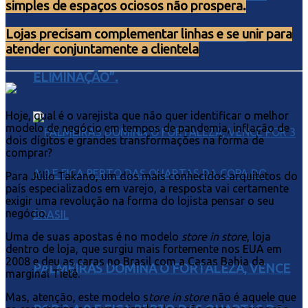
simples de espaços ociosos não prospera.
Lojas precisam complementar linhas e se unir para
PERDE POR 2 A 0 E FICA À BEIRA DA
atender conjuntamente a clientela
ELIMINAÇÃO”.
Hoje, qual é o varejista que não quer identificar o melhor
modelo de negócio em tempos de pandemia, inflação de
dois dígitos e grandes transformações na forma de
comprar?
Para Júlio Takano, um dos mais conhecidos arquitetos do
país especializados em varejo, a resposta vai certamente
exigir uma revolução na forma do lojista pensar o seu
negócio.
Uma de suas apostas é no modelo
store in store
, loja
dentro de loja, que surgiu mais fortemente nos EUA em
2008 e deu as caras no Brasil com a Casas Bahia da
PALMEIRAS DOMINA O FORTALEZA, VENCE
marginal Tietê.
Mas, atenção, este modelo s
tore in store
não é aquele que