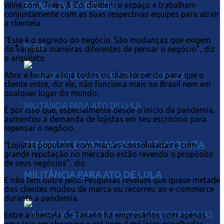
Wine.com, Trees & Co. dividem o espaço e trabalham
BRASIL PARA BELÉM
conjuntamente com as suas respectivas equipes para atrair
a clientela.
“Este é o segredo do negócio. São mudanças que exigem
Brasil
do varejista maneiras diferentes de pensar o negócio”, diz
o arquiteto.
Abrir e fechar a loja todos os dias torcendo para que o
cliente entre, diz ele, não funciona mais no Brasil nem em
qualquer lugar do mundo.
É por isso que, especialmente desde o início da pandemia,
aumentou a demanda de lojistas em seu escritório para
repensar o negócio.
TEMOR DE ESVAZIAMENTO: PT MOBILIZA
“Lojistas populares com marcas consolidadas e com
grande reputação no mercado estão revendo o propósito
de seus negócios”, diz.
MILITÂNCIA PARA ATO DE LULA
E não tem outro jeito. Pesquisas revelam que quase metade
dos clientes mudou de marca ou recorreu ao e-commerce
durante a pandemia.
Entre a clientela de Takano há empresários com apenas
uma loja em shopping e até com 4 mil lojas espalhadas