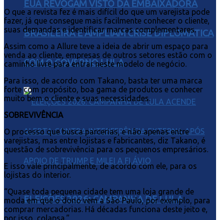
EUA REVOGAM VISTO DA EMBAIXADORA
O que a revista fez é mais difícil do que um varejista pode
fazer, já que consegue mais facilmente conhecer o cliente,
suas demandas e identificar marcas complementares.
BRASILEIRA E AMPLIAM CRISE DIPLOMÁTICA
Assim como a Allure teve a ideia de abrir um espaço para
venda ao cliente, empresas de outros setores estão com o
COM O GOVERNO LULA
caminho livre para entrar neste modelo de negócio.
Para isso, de acordo com Takano, basta ter uma marca
forte com propósito, boa gama de produtos e conhecer
muito bem o cliente e suas necessidades.
SOBREVIVÊNCIA
O processo que busca parcerias, e não apenas entre
varejistas, mas entre lojistas e fabricantes, diz Takano, é
questão de sobrevivência para os pequenos empresários.
E isso vale principalmente, de acordo com ele, para os
lojistas do interior.
“Quase toda pequena cidade tem uma loja grande de
ELEIÇÕES 2026: CAMPANHA DE LULA
moda em que o dono vem a São Paulo, por exemplo, para
comprar mercadorias. Há décadas funciona deste jeito e,
por isso, colapsa.”