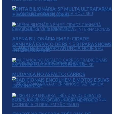
CONTA BILIONÁRIA: SP MULTA ULTRAFARMA
E FAST SHOP EM R$ 2,8 BI
ARENA BILIONÁRIA EM SP: CIDADE
GANHARÁ ESPAÇO DE R$ 1,5 BI PARA SHOWS
FLÁVIO BOLSONARO ANUNCIA HOJE SEU
INTERNACIONAIS
CANDIDATO A VICE-PRESIDENTE
MUDANÇA NO ASFALTO: CARROS
TRADICIONAIS ENCOLHEM E MOTOS E SUVS
DOMINAM SP