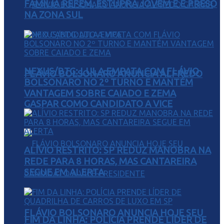
FAMÍLIA REFÉM, ESTUPRA JOVEM E É PRESO
NA ZONA SUL
NEXUS/BTG: LULA EMPATA COM FLÁVIO
FLÁVIO BOLSONARO ANUNCIA ALFREDO
BOLSONARO NO 2º TURNO E MANTÉM
VANTAGEM SOBRE CAIADO E ZEMA
GASPAR COMO CANDIDATO A VICE
ALÍVIO RESTRITO: SP REDUZ MANOBRA NA
REDE PARA 8 HORAS, MAS CANTAREIRA
SEGUE EM ALERTA
FLÁVIO BOLSONARO ANUNCIA HOJE SEU
FIM DA LINHA: POLÍCIA PRENDE LÍDER DE