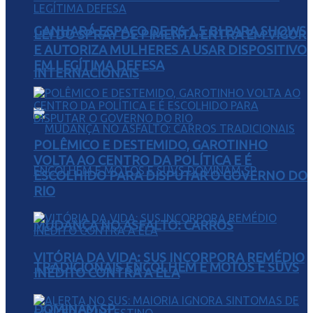
GANHARÁ ESPAÇO DE R$ 1,5 BI PARA SHOWS
LEI DO SPRAY DE PIMENTA ENTRA EM VIGOR
E AUTORIZA MULHERES A USAR DISPOSITIVO
EM LEGÍTIMA DEFESA
INTERNACIONAIS
POLÊMICO E DESTEMIDO, GAROTINHO
VOLTA AO CENTRO DA POLÍTICA E É
ESCOLHIDO PARA DISPUTAR O GOVERNO DO
RIO
MUDANÇA NO ASFALTO: CARROS
VITÓRIA DA VIDA: SUS INCORPORA REMÉDIO
TRADICIONAIS ENCOLHEM E MOTOS E SUVS
INÉDITO CONTRA A ELA
DOMINAM SP