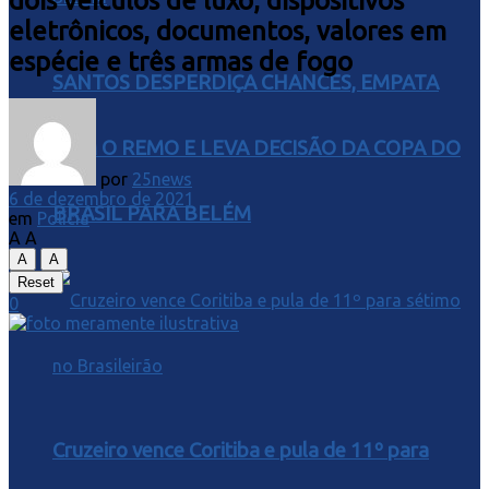
dois veículos de luxo, dispositivos
eletrônicos, documentos, valores em
espécie e três armas de fogo
SANTOS DESPERDIÇA CHANCES, EMPATA
COM O REMO E LEVA DECISÃO DA COPA DO
por
25news
6 de dezembro de 2021
BRASIL PARA BELÉM
em
Polícia
A
A
A
A
Reset
0
Cruzeiro vence Coritiba e pula de 11º para