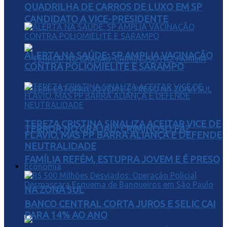
QUADRILHA DE CARROS DE LUXO EM SP
CANDIDATO A VICE-PRESIDENTE
ALERTA NA SAÚDE: SP AMPLIA VACINAÇÃO
CONTRA POLIOMIELITE E SARAMPO
TEREZA CRISTINA SINALIZA ACEITAR VICE DE
TERROR NO GRAJAÚ: CRIMINOSO FAZ
FLÁVIO, MAS PP BARRA ALIANÇA E DEFENDE
NEUTRALIDADE
FAMÍLIA REFÉM, ESTUPRA JOVEM E É PRESO
Economia
NA ZONA SUL
BANCO CENTRAL CORTA JUROS E SELIC CAI
PARA 14% AO ANO