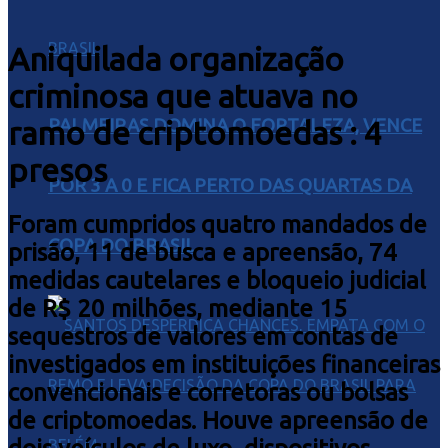
Aniquilada organização
criminosa que atuava no
ramo de criptomoedas : 4
PALMEIRAS DOMINA O FORTALEZA, VENCE
presos
POR 3 A 0 E FICA PERTO DAS QUARTAS DA
Foram cumpridos quatro mandados de
COPA DO BRASIL
prisão, 11 de busca e apreensão, 74
medidas cautelares e bloqueio judicial
de R$ 20 milhões, mediante 15
sequestros de valores em contas de
investigados em instituições financeiras
convencionais e corretoras ou bolsas
de criptomoedas. Houve apreensão de