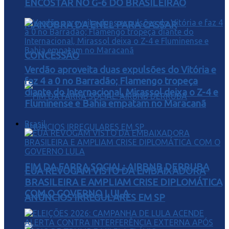
ENCOSTAR NO G-6 DO BRASILEIRÃO
MANOBRA DA ENEL PARA CASSAR
CONCESSÃO
Verdão aproveita duas expulsões do Vitória e
faz 4 a 0 no Barradão; Flamengo tropeça
diante do Internacional, Mirassol deixa o Z-4 e
Fluminense e Bahia empatam no Maracanã
Brasil
FIM DA FARRA SOCIAL: AIRBNB DERRUBA
EUA REVOGAM VISTO DA EMBAIXADORA
BRASILEIRA E AMPLIAM CRISE DIPLOMÁTICA
COM O GOVERNO LULA
ANÚNCIOS IRREGULARES EM SP