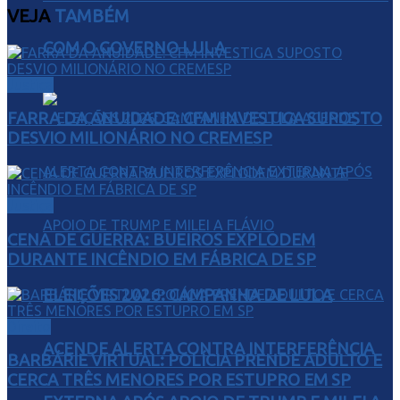
VEJA
TAMBÉM
COM O GOVERNO LULA
Justiça
FARRA DA ANUIDADE: CFM INVESTIGA SUPOSTO
DESVIO MILIONÁRIO NO CREMESP
Justiça
CENA DE GUERRA: BUEIROS EXPLODEM
DURANTE INCÊNDIO EM FÁBRICA DE SP
ELEIÇÕES 2026: CAMPANHA DE LULA
Direito
ACENDE ALERTA CONTRA INTERFERÊNCIA
BARBÁRIE VIRTUAL: POLÍCIA PRENDE ADULTO E
CERCA TRÊS MENORES POR ESTUPRO EM SP