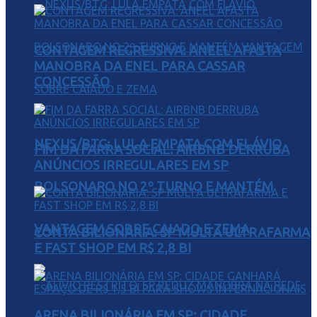
CONTAGEM REGRESSIVA: ANEEL AFASTA
MANOBRA DA ENEL PARA CASSAR
CONCESSÃO
NEXUS/BTG: LULA EMPATA COM FLÁVIO
FIM DA FARRA SOCIAL: AIRBNB DERRUBA
ANÚNCIOS IRREGULARES EM SP
BOLSONARO NO 2º TURNO E MANTÉM
VANTAGEM SOBRE CAIADO E ZEMA
CONTA BILIONÁRIA: SP MULTA ULTRAFARMA
E FAST SHOP EM R$ 2,8 BI
ARENA BILIONÁRIA EM SP: CIDADE