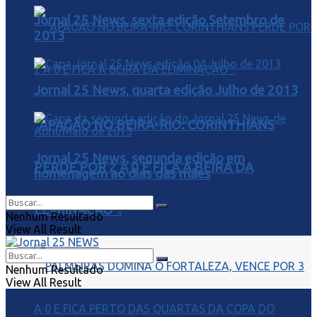
Jornal 25 News, sexta edição Setembro de
2013
Jornal 25 News, quarta edição Julho de 2013
“APAGÃO NO BEIRA-RIO: CORINTHIANS
Jornal 25 News, segunda edição em
PERDE POR 2 A 0 E FICA À BEIRA DA
homenagem ao dias das mães
ELIMINAÇÃO”.
Nenhum Resultado
View All Result
Nenhum Resultado
View All Result