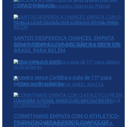
COPA DO BRASIL
SANTOS DESPERDIÇA CHANCES, EMPATA
COM O REMO E LEVA DECISÃO DA COPA DO
BANCO CENTRAL CORTA JUROS E SELIC CAI
BRASIL PARA BELÉM
PARA 14% AO ANO
Cruzeiro vence Coritiba e pula de 11º para
sétimo no Brasileirão
CORINTHIANS EMPATA COM O ATHLETICO-
PR EM ITAQUERA E PERDE CHANCE DE
CONTAGEM REGRESSIVA: ANEEL AFASTA