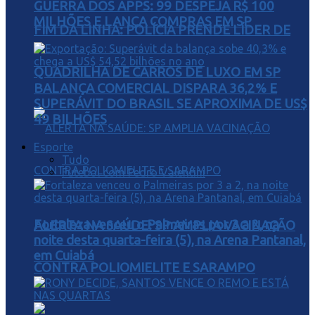
GUERRA DOS APPS: 99 DESPEJA R$ 100
MILHÕES E LANÇA COMPRAS EM SP
FIM DA LINHA: POLÍCIA PRENDE LÍDER DE
QUADRILHA DE CARROS DE LUXO EM SP
BALANÇA COMERCIAL DISPARA 36,2% E
SUPERÁVIT DO BRASIL SE APROXIMA DE US$
49 BILHÕES
Esporte
Tudo
Futebol com Pedro Valentini
Fortaleza venceu o Palmeiras por 3 a 2, na
ALERTA NA SAÚDE: SP AMPLIA VACINAÇÃO
noite desta quarta-feira (5), na Arena Pantanal,
em Cuiabá
CONTRA POLIOMIELITE E SARAMPO