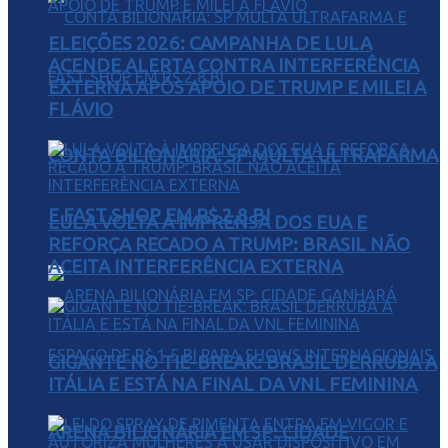
ELEIÇÕES 2026: CAMPANHA DE LULA
ACENDE ALERTA CONTRA INTERFERÊNCIA
EXTERNA APÓS APOIO DE TRUMP E MILEI A
FLÁVIO
CONTA BILIONÁRIA: SP MULTA ULTRAFARMA
E FAST SHOP EM R$ 2,8 BI
LULA VOLTA À IMPRENSA DOS EUA E
REFORÇA RECADO A TRUMP: BRASIL NÃO
ACEITA INTERFERÊNCIA EXTERNA
GIGANTE NO TIE-BREAK: BRASIL DERRUBA A
ITÁLIA E ESTÁ NA FINAL DA VNL FEMININA
ARENA BILIONÁRIA EM SP: CIDADE