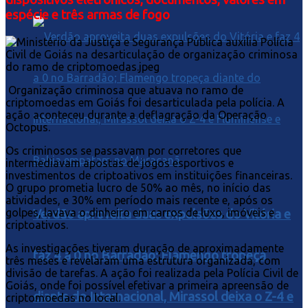
espécie e três armas de fogo
Organização criminosa que atuava no ramo de
criptomoedas em Goiás foi desarticulada pela polícia. A
ação aconteceu durante a deflagração da Operação
Octopus.
Os criminosos se passavam por corretores que
intermediavam apostas de jogos esportivos e
investimentos de criptoativos em instituições financeiras.
O grupo prometia lucro de 50% ao mês, no início das
atividades, e 30% em período mais recente e, após os
golpes, lavava o dinheiro em carros de luxo, imóveis e
Verdão aproveita duas expulsões do Vitória e
criptoativos.
As investigações tiveram duração de aproximadamente
faz 4 a 0 no Barradão; Flamengo tropeça
três meses e revelaram uma estrutura organizada, com
divisão de tarefas. A ação foi realizada pela Polícia Civil de
Goiás, onde foi possível efetivar a primeira apreensão de
diante do Internacional, Mirassol deixa o Z-4 e
criptomoedas no local.