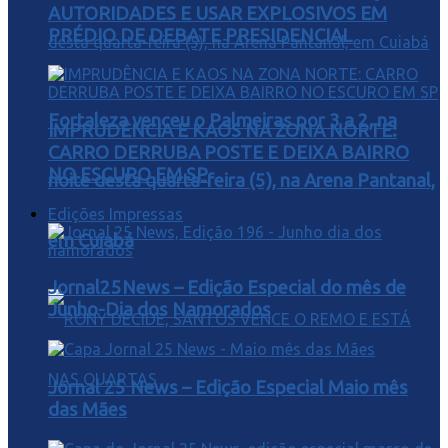
AUTORIDADES E USAR EXPLOSIVOS EM
PRÉDIO DE DEBATE PRESIDENCIAL
Fortaleza venceu o Palmeiras por 3 a 2, na
IMPRUDÊNCIA E KAOS NA ZONA NORTE:
CARRO DERRUBA POSTE E DEIXA BAIRRO
NO ESCURO EM SP
noite desta quarta-feira (5), na Arena Pantanal,
Edições Impressas
em Cuiabá
Jornal25News – Edição Especial do mês de
Junho-Dia dos Namorados
Jornal 25 News – Edição Especial Maio mês
das Mães