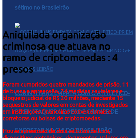
sétimo no Brasileirão
Aniquilada organização
criminosa que atuava no
ramo de criptomoedas : 4
presos
Foram cumpridos quatro mandados de prisão, 11
de busca e apreensão, 74 medidas cautelares e
CORINTHIANS EMPATA COM O ATHLETICO-
bloqueio judicial de R$ 20 milhões, mediante 15
sequestros de valores em contas de investigados
PR EM ITAQUERA E PERDE CHANCE DE
em instituições financeiras convencionais e
corretoras ou bolsas de criptomoedas.
ENCOSTAR NO G-6 DO BRASILEIRÃO
Houve apreensão de dois veículos de luxo,
dispositivos eletrônicos, documentos, valores em