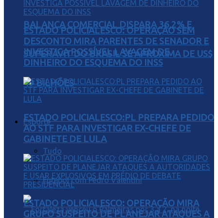
BALANÇA COMERCIAL DISPARA 36,2% E
ESTADO POLICIALESCO: OPERAÇÃO SEM
DESCONTO MIRA PARENTES DE SENADOR E
INVESTIGA POSSÍVEL LAVAGEM DE
SUPERÁVIT DO BRASIL SE APROXIMA DE US$
DINHEIRO DO ESQUEMA DO INSS
49 BILHÕES
ESTADO POLICIALESCO:PL PREPARA PEDIDO
Esporte
AO STF PARA INVESTIGAR EX-CHEFE DE
GABINETE DE LULA
Tudo
Futebol com Pedro Valentini
ESTADO POLICIALESCO: OPERAÇÃO MIRA
GRUPO SUSPEITO DE PLANEJAR ATAQUES A