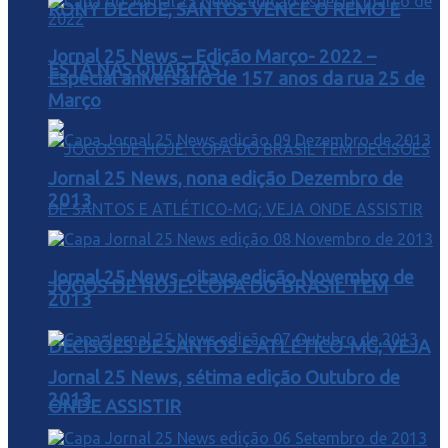
RONY DECIDE, SANTOS VENCE O REMO E
Jornal 25 News – Edição Março- 2022 –
ESTÁ NAS QUARTAS
Especial aniversário de 157 anos da rua 25 de
Março
Jornal 25 News, nona edição Dezembro de
2013
Jornal 25 News, oitava edição Novembro de
JOGOS DE HOJE: COPA DO BRASIL TEM
2013
DECISÕES DE SANTOS E ATLÉTICO-MG; VEJA
Jornal 25 News, sétima edição Outubro de
2013
ONDE ASSISTIR