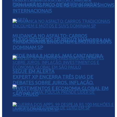
GANHARÁ ESPAÇO DE R$ 1,5 BI PARA SHOWS
INTERNACIONAIS
MUDANÇA NO ASFALTO: CARROS
ALÍVIO RESTRITO: SP REDUZ MANOBRA NA
TRADICIONAIS ENCOLHEM E MOTOS E SUVS
DOMINAM SP
REDE PARA 8 HORAS, MAS CANTAREIRA
SEGUE EM ALERTA
EXPERT XP ENCERRA TRÊS DIAS DE
DEBATES SOBRE JUROS, INFLAÇÃO,
INVESTIMENTOS E ECONOMIA GLOBAL EM
SÃO PAULO