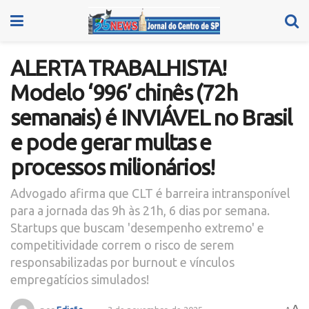
ALERTA TRABALHISTA!
Modelo ‘996’ chinês (72h
semanais) é INVIÁVEL no Brasil
e pode gerar multas e
processos milionários!
Advogado afirma que CLT é barreira intransponível
para a jornada das 9h às 21h, 6 dias por semana.
Startups que buscam 'desempenho extremo' e
competitividade correm o risco de serem
responsabilizadas por burnout e vínculos
empregatícios simulados!