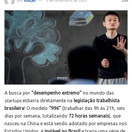
A
por
Edição
3 de novembro de 2025
A
A busca por
“desempenho extremo”
no mundo das
startups
esbarra diretamente na
legislação trabalhista
brasileira
! O modelo
“996”
(trabalhar das 9h às 21h, seis
dias por semana, totalizando
72 horas semanais
), que
nasceu na China e está sendo adotado por empresas nos
Estados Unidos, é
inviável no Brasil
e traria uma série de