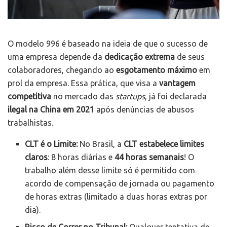
O modelo 996 é baseado na ideia de que o sucesso de
uma empresa depende da
dedicação extrema
de seus
colaboradores, chegando ao
esgotamento máximo
em
prol da empresa. Essa prática, que visa a
vantagem
competitiva
no mercado das
startups
, já foi declarada
ilegal na China em 2021
após denúncias de abusos
trabalhistas.
CLT é o Limite:
No Brasil, a
CLT estabelece limites
claros
: 8 horas diárias e
44 horas semanais
! O
trabalho além desse limite só é permitido com
acordo de compensação de jornada ou pagamento
de horas extras (limitado a duas horas extras por
dia).
Risco de Correr no Tribunal:
Qualquer tentativa de