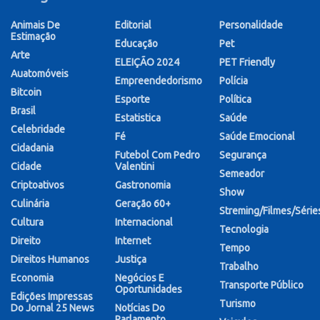
Animais De
Editorial
Personalidade
Estimação
Educação
Pet
Arte
ELEIÇÃO 2024
PET Friendly
Auatomóveis
Empreendedorismo
Polícia
Bitcoin
Esporte
Política
Brasil
Estatistica
Saúde
Celebridade
Fé
Saúde Emocional
Cidadania
Futebol Com Pedro
Segurança
Cidade
Valentini
Semeador
Criptoativos
Gastronomia
Show
Culinária
Geração 60+
Streming/Filmes/Série
Cultura
Internacional
Tecnologia
Direito
Internet
Tempo
Direitos Humanos
Justiça
Trabalho
Economia
Negócios E
Transporte Público
Oportunidades
Edições Impressas
Turismo
Do Jornal 25 News
Notícias Do
Parlamento