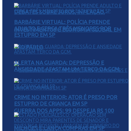
DEBATES SOBRE JUROS, INFLAÇÃO,
BARBÁRIE VIRTUAL: POLÍCIA PRENDE
ADULTO E CERCA TRÊS MENORES POR
INVESTIMENTOS E ECONOMIA GLOBAL EM
ESTUPRO EM SP
SÃO PAULO
ALERTA NA GUARDA: DEPRESSÃO E
ANSIEDADE AFASTAM UM TERÇO DA GCM.
CRIME NO INTERIOR: ATOR É PRESO POR
ESTUPRO DE CRIANÇA EM SP
GUERRA DOS APPS: 99 DESPEJA R$ 100
MILHÕES E LANÇA COMPRAS EM SP