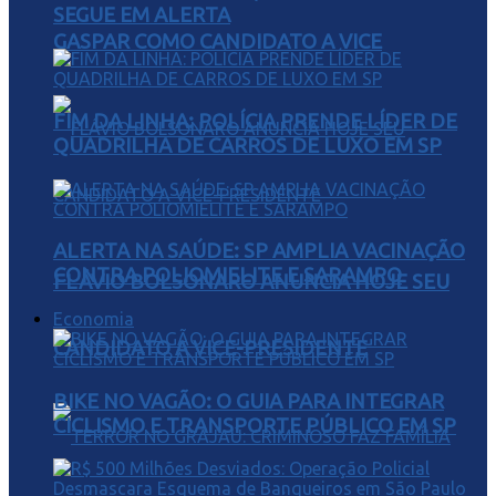
SEGUE EM ALERTA
GASPAR COMO CANDIDATO A VICE
FIM DA LINHA: POLÍCIA PRENDE LÍDER DE
QUADRILHA DE CARROS DE LUXO EM SP
ALERTA NA SAÚDE: SP AMPLIA VACINAÇÃO
CONTRA POLIOMIELITE E SARAMPO
FLÁVIO BOLSONARO ANUNCIA HOJE SEU
Economia
CANDIDATO A VICE-PRESIDENTE
BIKE NO VAGÃO: O GUIA PARA INTEGRAR
CICLISMO E TRANSPORTE PÚBLICO EM SP