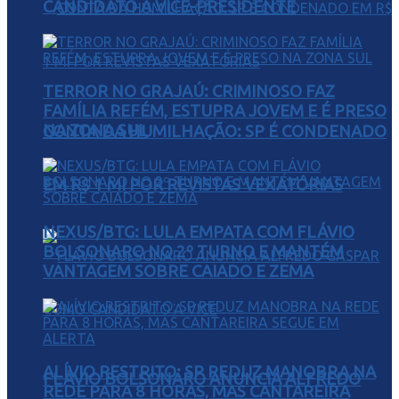
CANDIDATO A VICE-PRESIDENTE
TERROR NO GRAJAÚ: CRIMINOSO FAZ
FAMÍLIA REFÉM, ESTUPRA JOVEM E É PRESO
NA ZONA SUL
CONTA DA HUMILHAÇÃO: SP É CONDENADO
EM R$ 1 MI POR REVISTAS VEXATÓRIAS
NEXUS/BTG: LULA EMPATA COM FLÁVIO
BOLSONARO NO 2º TURNO E MANTÉM
VANTAGEM SOBRE CAIADO E ZEMA
ALÍVIO RESTRITO: SP REDUZ MANOBRA NA
FLÁVIO BOLSONARO ANUNCIA ALFREDO
REDE PARA 8 HORAS, MAS CANTAREIRA