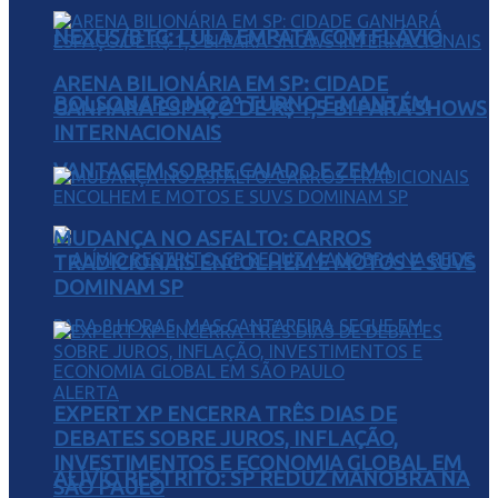
NEXUS/BTG: LULA EMPATA COM FLÁVIO
ARENA BILIONÁRIA EM SP: CIDADE
BOLSONARO NO 2º TURNO E MANTÉM
GANHARÁ ESPAÇO DE R$ 1,5 BI PARA SHOWS
INTERNACIONAIS
VANTAGEM SOBRE CAIADO E ZEMA
MUDANÇA NO ASFALTO: CARROS
TRADICIONAIS ENCOLHEM E MOTOS E SUVS
DOMINAM SP
EXPERT XP ENCERRA TRÊS DIAS DE
DEBATES SOBRE JUROS, INFLAÇÃO,
INVESTIMENTOS E ECONOMIA GLOBAL EM
ALÍVIO RESTRITO: SP REDUZ MANOBRA NA
SÃO PAULO