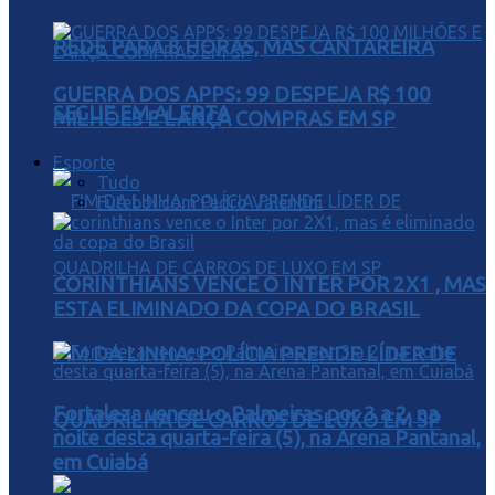
REDE PARA 8 HORAS, MAS CANTAREIRA
GUERRA DOS APPS: 99 DESPEJA R$ 100
SEGUE EM ALERTA
MILHÕES E LANÇA COMPRAS EM SP
Esporte
Tudo
Futebol com Pedro Valentini
CORINTHIANS VENCE O INTER POR 2X1 , MAS
ESTA ELIMINADO DA COPA DO BRASIL
FIM DA LINHA: POLÍCIA PRENDE LÍDER DE
Fortaleza venceu o Palmeiras por 3 a 2, na
QUADRILHA DE CARROS DE LUXO EM SP
noite desta quarta-feira (5), na Arena Pantanal,
em Cuiabá