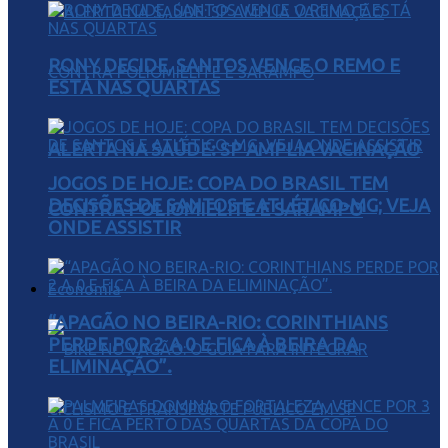
RONY DECIDE, SANTOS VENCE O REMO E
ESTÁ NAS QUARTAS
ALERTA NA SAÚDE: SP AMPLIA VACINAÇÃO
JOGOS DE HOJE: COPA DO BRASIL TEM
DECISÕES DE SANTOS E ATLÉTICO-MG; VEJA
CONTRA POLIOMIELITE E SARAMPO
ONDE ASSISTIR
Economia
“APAGÃO NO BEIRA-RIO: CORINTHIANS
PERDE POR 2 A 0 E FICA À BEIRA DA
ELIMINAÇÃO”.