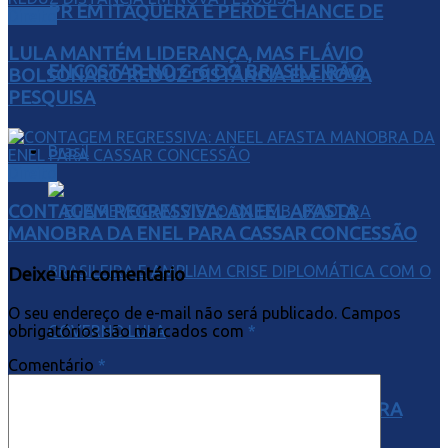
PR EM ITAQUERA E PERDE CHANCE DE
Direito
LULA MANTÉM LIDERANÇA, MAS FLÁVIO
ENCOSTAR NO G-6 DO BRASILEIRÃO
BOLSONARO REDUZ DISTÂNCIA EM NOVA
PESQUISA
Brasil
Direito
CONTAGEM REGRESSIVA: ANEEL AFASTA
MANOBRA DA ENEL PARA CASSAR CONCESSÃO
Deixe um comentário
O seu endereço de e-mail não será publicado.
Campos
obrigatórios são marcados com
*
Comentário
*
EUA REVOGAM VISTO DA EMBAIXADORA