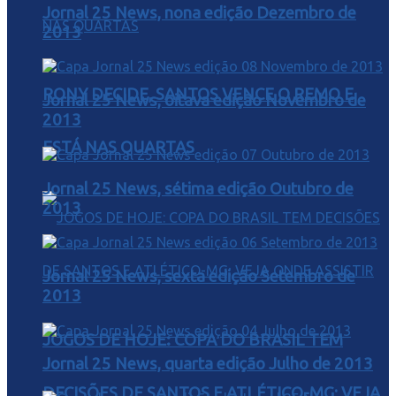
Jornal 25 News, nona edição Dezembro de
2013
RONY DECIDE, SANTOS VENCE O REMO E
Jornal 25 News, oitava edição Novembro de
2013
ESTÁ NAS QUARTAS
Jornal 25 News, sétima edição Outubro de
2013
Jornal 25 News, sexta edição Setembro de
2013
JOGOS DE HOJE: COPA DO BRASIL TEM
Jornal 25 News, quarta edição Julho de 2013
DECISÕES DE SANTOS E ATLÉTICO-MG; VEJA