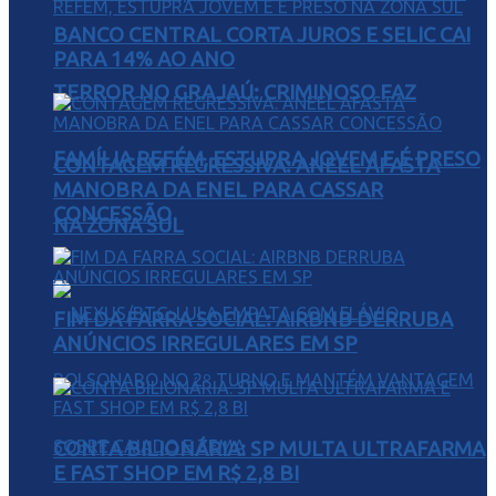
BANCO CENTRAL CORTA JUROS E SELIC CAI
PARA 14% AO ANO
TERROR NO GRAJAÚ: CRIMINOSO FAZ
FAMÍLIA REFÉM, ESTUPRA JOVEM E É PRESO
CONTAGEM REGRESSIVA: ANEEL AFASTA
MANOBRA DA ENEL PARA CASSAR
CONCESSÃO
NA ZONA SUL
FIM DA FARRA SOCIAL: AIRBNB DERRUBA
ANÚNCIOS IRREGULARES EM SP
CONTA BILIONÁRIA: SP MULTA ULTRAFARMA
E FAST SHOP EM R$ 2,8 BI