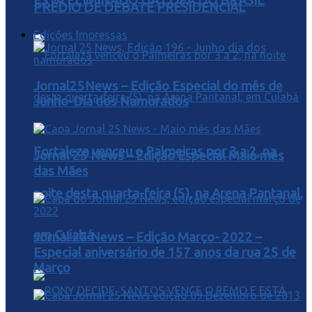
ESTA ELIMINADO DA COPA DO BRASIL
PRÉDIO DE DEBATE PRESIDENCIAL
Edições Impressas
Jornal25News – Edição Especial do mês de
Junho-Dia dos Namorados
Fortaleza venceu o Palmeiras por 3 a 2, na
Jornal 25 News – Edição Especial Maio mês
das Mães
noite desta quarta-feira (5), na Arena Pantanal,
em Cuiabá
Jornal 25 News – Edição Março- 2022 –
Especial aniversário de 157 anos da rua 25 de
Março