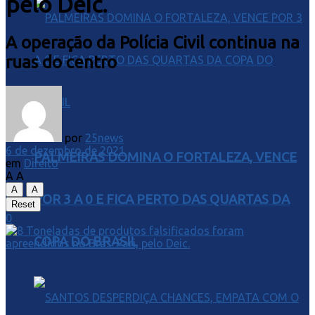
pelo Deic.
A operação da Polícia Civil continua na
ruas do centro
por
25news
6 de dezembro de 2021
PALMEIRAS DOMINA O FORTALEZA, VENCE
em
Direito
A
A
A
A
POR 3 A 0 E FICA PERTO DAS QUARTAS DA
Reset
0
COPA DO BRASIL