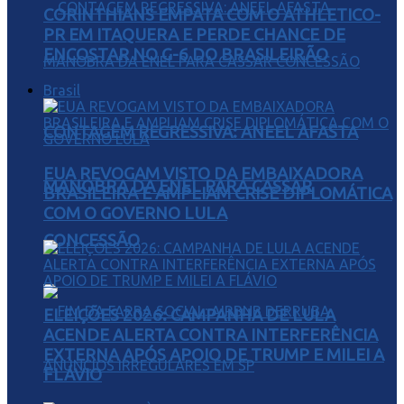
CORINTHIANS EMPATA COM O ATHLETICO-
PR EM ITAQUERA E PERDE CHANCE DE
ENCOSTAR NO G-6 DO BRASILEIRÃO
Brasil
CONTAGEM REGRESSIVA: ANEEL AFASTA
EUA REVOGAM VISTO DA EMBAIXADORA
MANOBRA DA ENEL PARA CASSAR
BRASILEIRA E AMPLIAM CRISE DIPLOMÁTICA
COM O GOVERNO LULA
CONCESSÃO
ELEIÇÕES 2026: CAMPANHA DE LULA
ACENDE ALERTA CONTRA INTERFERÊNCIA
EXTERNA APÓS APOIO DE TRUMP E MILEI A
FLÁVIO