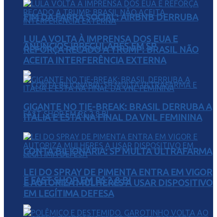
FIM DA FARRA SOCIAL: AIRBNB DERRUBA
LULA VOLTA À IMPRENSA DOS EUA E
ANÚNCIOS IRREGULARES EM SP
REFORÇA RECADO A TRUMP: BRASIL NÃO
ACEITA INTERFERÊNCIA EXTERNA
GIGANTE NO TIE-BREAK: BRASIL DERRUBA A
ITÁLIA E ESTÁ NA FINAL DA VNL FEMININA
CONTA BILIONÁRIA: SP MULTA ULTRAFARMA
LEI DO SPRAY DE PIMENTA ENTRA EM VIGOR
E FAST SHOP EM R$ 2,8 BI
E AUTORIZA MULHERES A USAR DISPOSITIVO
EM LEGÍTIMA DEFESA