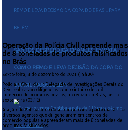
Operação da Polícia Civil apreende mais
SANTOS DESPERDIÇA CHANCES, EMPATA
de 8 toneladas de produtos falsificados
no Brás
COM O REMO E LEVA DECISÃO DA COPA DO
Sexta-feira, 3 de dezembro de 2021 (19h00)
Policiais Civis da 1ª Delegacia de Investigações Gerais do
BRASIL PARA BELÉM
Deic realizaram diligências com o intuito de coibir
comércio de produtos piratas, na região do Brás, nesta
sexta-feira (03.12).
A ação de Polícia Judiciária contou com a participação de
diversos agentes que diligenciaram em centros de
comércio popular e apreenderam mais de 8 toneladas de
produtos falsificados.