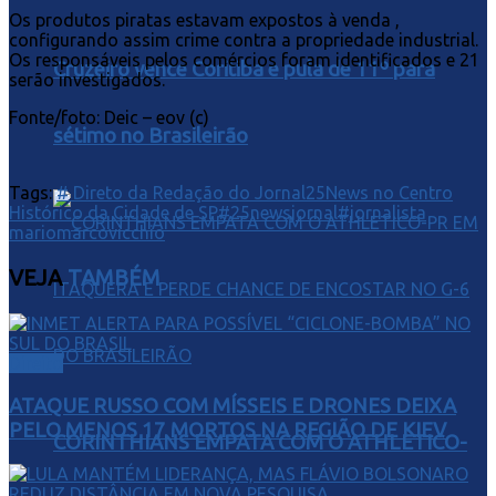
Os produtos piratas estavam expostos à venda ,
configurando assim crime contra a propriedade industrial.
Os responsáveis pelos comércios foram identificados e 21
Cruzeiro vence Coritiba e pula de 11º para
serão investigados.
Fonte/foto: Deic – eov (c)
sétimo no Brasileirão
Tags:
# Direto da Redação do Jornal25News no Centro
Histórico da Cidade de SP
#25newsjornal
#jornalista
mariomarcovicchio
VEJA
TAMBÉM
Direito
ATAQUE RUSSO COM MÍSSEIS E DRONES DEIXA
PELO MENOS 17 MORTOS NA REGIÃO DE KIEV
CORINTHIANS EMPATA COM O ATHLETICO-