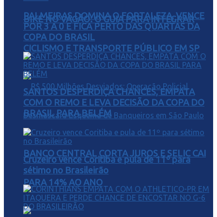
PALMEIRAS DOMINA O FORTALEZA, VENCE
BIKE NO VAGÃO: O GUIA PARA INTEGRAR
POR 3 A 0 E FICA PERTO DAS QUARTAS DA
COPA DO BRASIL
CICLISMO E TRANSPORTE PÚBLICO EM SP
SANTOS DESPERDIÇA CHANCES, EMPATA
COM O REMO E LEVA DECISÃO DA COPA DO
BRASIL PARA BELÉM
BANCO CENTRAL CORTA JUROS E SELIC CAI
Cruzeiro vence Coritiba e pula de 11º para
sétimo no Brasileirão
PARA 14% AO ANO