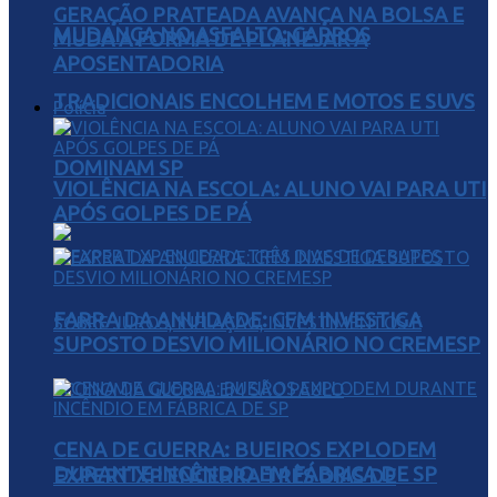
GERAÇÃO PRATEADA AVANÇA NA BOLSA E
MUDANÇA NO ASFALTO: CARROS
MUDA A FORMA DE PLANEJAR A
APOSENTADORIA
TRADICIONAIS ENCOLHEM E MOTOS E SUVS
Polícia
DOMINAM SP
VIOLÊNCIA NA ESCOLA: ALUNO VAI PARA UTI
APÓS GOLPES DE PÁ
FARRA DA ANUIDADE: CFM INVESTIGA
SUPOSTO DESVIO MILIONÁRIO NO CREMESP
CENA DE GUERRA: BUEIROS EXPLODEM
DURANTE INCÊNDIO EM FÁBRICA DE SP
EXPERT XP ENCERRA TRÊS DIAS DE