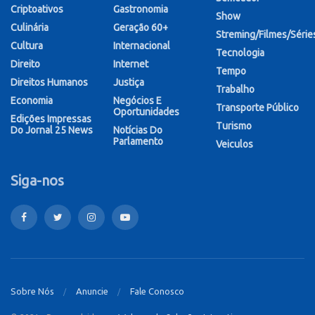
Criptoativos
Gastronomia
Show
Culinária
Geração 60+
Streming/Filmes/Série
Cultura
Internacional
Tecnologia
Direito
Internet
Tempo
Direitos Humanos
Justiça
Trabalho
Economia
Negócios E
Transporte Público
Oportunidades
Edições Impressas
Turismo
Do Jornal 25 News
Notícias Do
Parlamento
Veiculos
Siga-nos
Sobre Nós
Anuncie
Fale Conosco