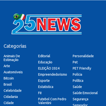
Categorias
Animais De
Editorial
Personalidade
Estimação
Educação
Pet
Arte
ELEIÇÃO 2024
PET Friendly
Auatomóveis
Empreendedorismo
Polícia
Bitcoin
Esporte
Política
Brasil
Estatistica
Saúde
Celebridade
Fé
Saúde Emocional
Cidadania
Futebol Com Pedro
Segurança
Cidade
Valentini
Semeador