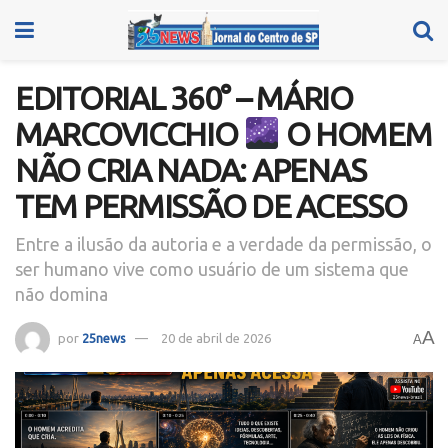
EDITORIAL 360° – MÁRIO
MARCOVICCHIO
O HOMEM
NÃO CRIA NADA: APENAS
TEM PERMISSÃO DE ACESSO
Entre a ilusão da autoria e a verdade da permissão, o
ser humano vive como usuário de um sistema que
não domina
A
por
25news
20 de abril de 2026
A