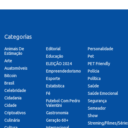
Categorias
Animais De
Editorial
Personalidade
Estimação
Educação
Pet
Arte
ELEIÇÃO 2024
PET Friendly
Auatomóveis
Empreendedorismo
Polícia
Bitcoin
Esporte
Política
Brasil
Estatistica
Saúde
Celebridade
Fé
Saúde Emocional
Cidadania
Futebol Com Pedro
Segurança
Cidade
Valentini
Semeador
Criptoativos
Gastronomia
Show
Culinária
Geração 60+
Streming/Filmes/Série
Cultura
Internacional