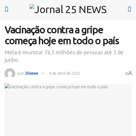
Vacinação contra a gripe
começa hoje em todo o país
Meta é imunizar 76,5 milhões de pessoas até 3 de
junho
A
por
25news
4 de abril de 2022
A