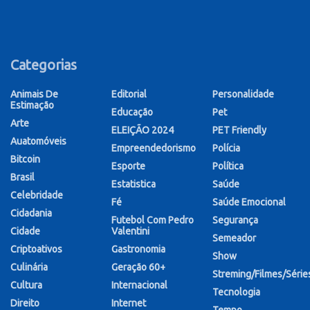
Categorias
Animais De
Editorial
Personalidade
Estimação
Educação
Pet
Arte
ELEIÇÃO 2024
PET Friendly
Auatomóveis
Empreendedorismo
Polícia
Bitcoin
Esporte
Política
Brasil
Estatistica
Saúde
Celebridade
Fé
Saúde Emocional
Cidadania
Futebol Com Pedro
Segurança
Cidade
Valentini
Semeador
Criptoativos
Gastronomia
Show
Culinária
Geração 60+
Streming/Filmes/Série
Cultura
Internacional
Tecnologia
Direito
Internet