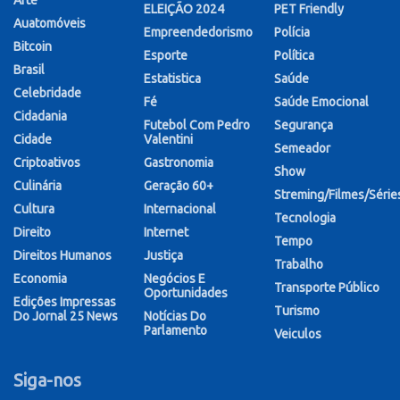
ELEIÇÃO 2024
PET Friendly
Auatomóveis
Empreendedorismo
Polícia
Bitcoin
Esporte
Política
Brasil
Estatistica
Saúde
Celebridade
Fé
Saúde Emocional
Cidadania
Futebol Com Pedro
Segurança
Cidade
Valentini
Semeador
Criptoativos
Gastronomia
Show
Culinária
Geração 60+
Streming/Filmes/Série
Cultura
Internacional
Tecnologia
Direito
Internet
Tempo
Direitos Humanos
Justiça
Trabalho
Economia
Negócios E
Transporte Público
Oportunidades
Edições Impressas
Turismo
Do Jornal 25 News
Notícias Do
Parlamento
Veiculos
Siga-nos