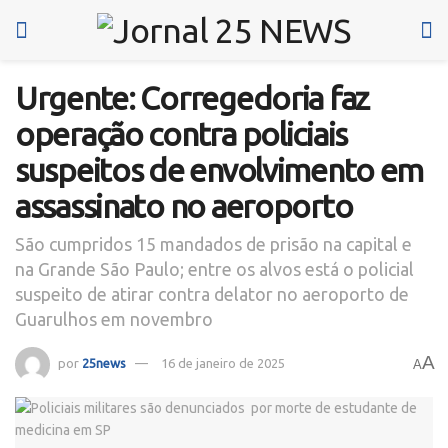
Urgente: Corregedoria faz
operação contra policiais
suspeitos de envolvimento em
assassinato no aeroporto
São cumpridos 15 mandados de prisão na capital e
na Grande São Paulo; entre os alvos está o policial
suspeito de atirar contra delator no aeroporto de
Guarulhos em novembro
A
por
25news
16 de janeiro de 2025
A