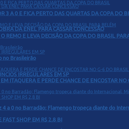
 3 A 0 E FICA PERTO DAS QUARTAS DA COPA DO B
OBRA DA ENEL PARA CASSAR CONCESSÃO
O REMO E LEVA DECISÃO DA COPA DO BRASIL PAR
o no Brasileirão
ÚNCIOS IRREGULARES EM SP
EM ITAQUERA E PERDE CHANCE DE ENCOSTAR NO 
z 4 a 0 no Barradão; Flamengo tropeça diante do Intern
FAST SHOP EM R$ 2,8 BI