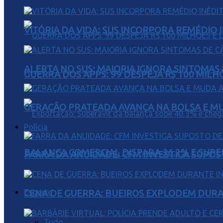
VITÓRIA DA VIDA: SUS INCORPORA REMÉDIO 
ALERTA NO SUS: MAIORIA IGNORA SINTOMAS
GUERRA DOS APPS: 99 DESPEJA R$ 100 MILH
GERAÇÃO PRATEADA AVANÇA NA BOLSA E M
Polícia
BALANÇA COMERCIAL DISPARA 36,2% E SUPER
FARRA DA ANUIDADE: CFM INVESTIGA SUPOS
Esporte
CENA DE GUERRA: BUEIROS EXPLODEM DURA
Tudo