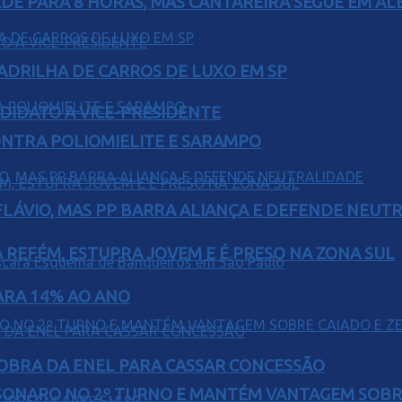
EDE PARA 8 HORAS, MAS CANTAREIRA SEGUE EM AL
UADRILHA DE CARROS DE LUXO EM SP
DIDATO A VICE-PRESIDENTE
ONTRA POLIOMIELITE E SARAMPO
E FLÁVIO, MAS PP BARRA ALIANÇA E DEFENDE NEUT
 REFÉM, ESTUPRA JOVEM E É PRESO NA ZONA SUL
PARA 14% AO ANO
OBRA DA ENEL PARA CASSAR CONCESSÃO
SONARO NO 2º TURNO E MANTÉM VANTAGEM SOBR