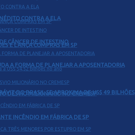
INÉDITO CONTRA A ELA
 DE CÂNCER DE INTESTINO
ÕES E LANÇA COMPRAS EM SP
UDA A FORMA DE PLANEJAR A APOSENTADORIA
ÁVIT DO BRASIL SE APROXIMA DE US$ 49 BILHÕES
TO DESVIO MILIONÁRIO NO CREMESP
NTE INCÊNDIO EM FÁBRICA DE SP