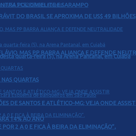
ONTRA POLIOMIELITE E SARAMPO
ÁVIT DO BRASIL SE APROXIMA DE US$ 49 BILHÕES
E FLÁVIO, MAS PP BARRA ALIANÇA E DEFENDE NEUT
 desta quarta-feira (5), na Arena Pantanal, em Cuiabá
Á NAS QUARTAS
ÕES DE SANTOS E ATLÉTICO-MG; VEJA ONDE ASSIST
PARA 14% AO ANO
POR 2 A 0 E FICA À BEIRA DA ELIMINAÇÃO”.