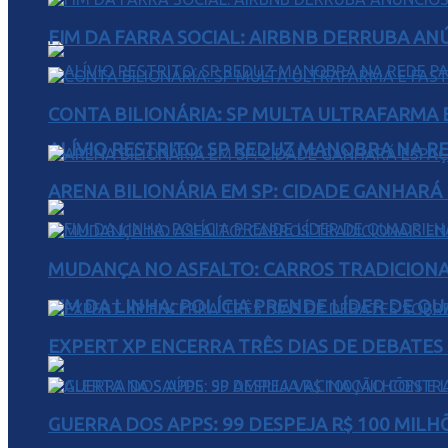
FIM DA FARRA SOCIAL: AIRBNB DERRUBA AN
CONTA BILIONÁRIA: SP MULTA ULTRAFARMA E 
ALÍVIO RESTRITO: SP REDUZ MANOBRA NA R
ARENA BILIONÁRIA EM SP: CIDADE GANHARÁ 
MUDANÇA NO ASFALTO: CARROS TRADICIONA
FIM DA LINHA: POLÍCIA PRENDE LÍDER DE Q
EXPERT XP ENCERRA TRÊS DIAS DE DEBATES
GUERRA DOS APPS: 99 DESPEJA R$ 100 MILH