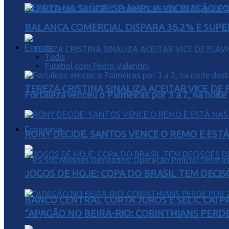
ALERTA NA SAÚDE: SP AMPLIA VACINAÇÃO C
BALANÇA COMERCIAL DISPARA 36,2% E SUPER
Esporte
Tudo
Futebol com Pedro Valentini
TEREZA CRISTINA SINALIZA ACEITAR VICE D
Fortaleza venceu o Palmeiras por 3 a 2, na noite
Economia
RONY DECIDE, SANTOS VENCE O REMO E EST
JOGOS DE HOJE: COPA DO BRASIL TEM DECIS
BANCO CENTRAL CORTA JUROS E SELIC CAI 
“APAGÃO NO BEIRA-RIO: CORINTHIANS PERDE 