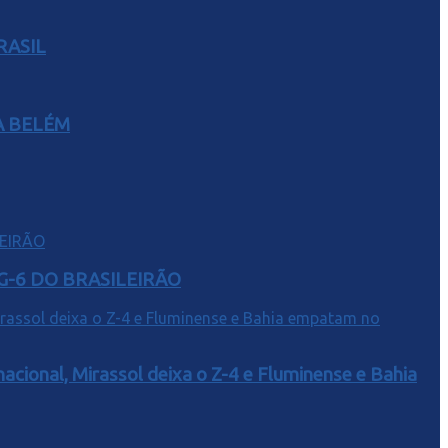
RASIL
A BELÉM
G-6 DO BRASILEIRÃO
acional, Mirassol deixa o Z-4 e Fluminense e Bahia