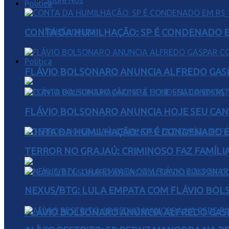
Sobre Nós
Política
Fale Conosco
CONTA DA HUMILHAÇÃO: SP É CONDENADO EM
Política
FLÁVIO BOLSONARO ANUNCIA ALFREDO GASP
FLÁVIO BOLSONARO ANUNCIA HOJE SEU CAN
CONTA DA HUMILHAÇÃO: SP É CONDENADO EM
TERROR NO GRAJAÚ: CRIMINOSO FAZ FAMÍLIA
NEXUS/BTG: LULA EMPATA COM FLÁVIO BOL
FLÁVIO BOLSONARO ANUNCIA ALFREDO GASP