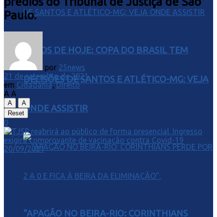
prédios do Tribunal de Justiça de São
Paulo.
JOGOS DE HOJE: COPA DO BRASIL TEM
por
25news
21 de setembro de 2021
DECISÕES DE SANTOS E ATLÉTICO-MG; VEJA
em
Cidadania
,
Direito
A
A
A
A
ONDE ASSISTIR
Reset
0
“APAGÃO NO BEIRA-RIO: CORINTHIANS