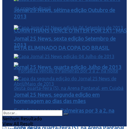
Jornal 25 News, sétima edição Outubro de
2013
CORINTHIANS VENCE O INTER POR 2X1 , MAS
Jornal 25 News, sexta edição Setembro de
2013
ESTA ELIMINADO DA COPA DO BRASIL
Jornal 25 News, quarta edição Julho de 2013
Jornal 25 News, segunda edição em
homenagem ao dias das mães
Fortaleza venceu o Palmeiras por 3 a 2, na
Nenhum Resultado
View All Result
noite desta quarta-feira (5), na Arena Pantanal,