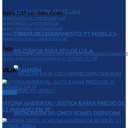
Siga o TJSP nas redes sociais:
www.facebook.com/tjspoficial
www.twitter.com/tjspoficial
www.youtube.com/tjspoficial
www.flickr.com/tjsp_oficial
TEMOR DE ESVAZIAMENTO: PT MOBILIZA
www.instagram.com/tjspoficial
Tags:
MILITÂNCIA PARA ATO DE LULA
#Jornal25NewsJornaldoCentrodeSãoPaulo
jornal25news
jor
mario marcovicchio
Portaria nº 9.998/21
TJ-SP
VEJA
TAMBÉM
Cidade
VITÓRIA AMBIENTAL: JUSTIÇA BARRA PRÉDIO DE
22 ANDARES EM SP
BATALHA EM SP: CINCO NOMES DISPUTAM