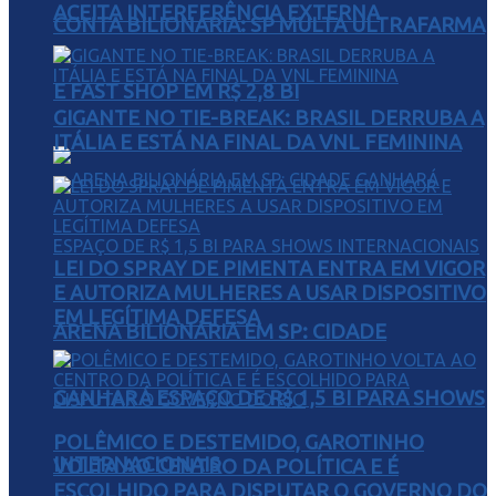
ACEITA INTERFERÊNCIA EXTERNA
CONTA BILIONÁRIA: SP MULTA ULTRAFARMA
E FAST SHOP EM R$ 2,8 BI
GIGANTE NO TIE-BREAK: BRASIL DERRUBA A
ITÁLIA E ESTÁ NA FINAL DA VNL FEMININA
LEI DO SPRAY DE PIMENTA ENTRA EM VIGOR
E AUTORIZA MULHERES A USAR DISPOSITIVO
EM LEGÍTIMA DEFESA
ARENA BILIONÁRIA EM SP: CIDADE
GANHARÁ ESPAÇO DE R$ 1,5 BI PARA SHOWS
POLÊMICO E DESTEMIDO, GAROTINHO
INTERNACIONAIS
VOLTA AO CENTRO DA POLÍTICA E É
ESCOLHIDO PARA DISPUTAR O GOVERNO DO