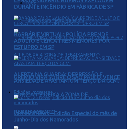
CENA DE GUERRA: BUEIROS EXPLODEM
Tudo
DURANTE INCÊNDIO EM FÁBRICA DE SP
Futebol com Pedro Valentini
BARBÁRIE VIRTUAL: POLÍCIA PRENDE
ADULTO E CERCA TRÊS MENORES POR
ESTUPRO EM SP
ALERTA NA GUARDA: DEPRESSÃO E
GRÊMIO VIRA SOBRE O SÃO PAULO, VENCE
ANSIEDADE AFASTAM UM TERÇO DA GCM.
Edições Impressas
POR 2 A 1 E DEIXA A ZONA DE
REBAIXAMENTO
Jornal25News – Edição Especial do mês de
Junho-Dia dos Namorados