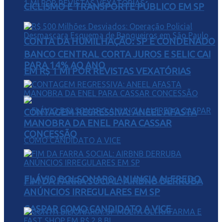
CICLISMO E TRANSPORTE PÚBLICO EM SP
CONTA DA HUMILHAÇÃO: SP É CONDENADO
BANCO CENTRAL CORTA JUROS E SELIC CAI
PARA 14% AO ANO
EM R$ 1 MI POR REVISTAS VEXATÓRIAS
CONTAGEM REGRESSIVA: ANEEL AFASTA
MANOBRA DA ENEL PARA CASSAR
CONCESSÃO
FLÁVIO BOLSONARO ANUNCIA ALFREDO
FIM DA FARRA SOCIAL: AIRBNB DERRUBA
ANÚNCIOS IRREGULARES EM SP
GASPAR COMO CANDIDATO A VICE