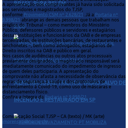
BRASIL PARA BELÉM
A apresentação dos comprovantes já havia sido solicitada
aos servidores e magistrados do TJSP,
conforme
Provimento CSM nº 2.628/21
. Já a
Portaria nº
9.998/21
abrange as demais pessoas que trabalham nos
prédios do Tribunal – como membros do Ministério
Brasil
Público, defensores públicos e servidores e estagiários
dessas instituições e funcionários da OAB e de empresas
terceirizadas, de instituições bancárias, de restaurantes e
lanchonetes –, bem como advogados, estagiários de
Direito inscritos na OAB e público em geral.
Nos casos de audiências ou outros atos processuais
previamente designados, o magistrado responsável será
imediatamente comunicado do impedimento de ingresso
de quem deles participaria. A apresentação do
comprovante não afasta a necessidade de observância das
regras de segurança à saúde e dos protocolos de
MEMÓRIA SOBRE TRILHOS: VAGÃO SALVO DE
enfrentamento à Covid-19, como uso de máscaras e
distanciamento físico.
Confira a íntegra da
Portaria nº 9.998/21
.
INCÊNDIO É RESTAURADO EM SP
Comunicação Social TJSP – CA (texto) / MK (arte)
imprensatj@tjsp.jus.br