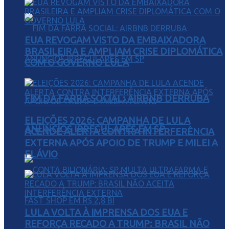
EUA REVOGAM VISTO DA EMBAIXADORA
BRASILEIRA E AMPLIAM CRISE DIPLOMÁTICA
COM O GOVERNO LULA
FIM DA FARRA SOCIAL: AIRBNB DERRUBA
ELEIÇÕES 2026: CAMPANHA DE LULA
ANÚNCIOS IRREGULARES EM SP
ACENDE ALERTA CONTRA INTERFERÊNCIA
EXTERNA APÓS APOIO DE TRUMP E MILEI A
FLÁVIO
LULA VOLTA À IMPRENSA DOS EUA E
REFORÇA RECADO A TRUMP: BRASIL NÃO