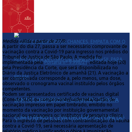
POR 3 A 0 E FICA PERTO DAS QUARTAS DA
COPA DO BRASIL
Medida válida a partir de 27/9.
A partir do dia 27, passa a ser necessário comprovante de
vacinação contra a Covid-19 para ingresso nos prédios do
Tribunal de Justiça de São Paulo. A medida foi
implementada pela
Portaria nº 9.998/21
, editada hoje (20)
pela Presidência da Corte, que será disponibilizada no
Diário da Justiça Eletrônico de amanhã (21). A vacinação a
ser comprovada corresponde a, pelo menos, uma dose,
observado o cronograma vacinal instituído pelos órgãos
competentes.
Podem ser apresentados certificado de vacinas digital
(Conecte SUS) ou comprovante/caderneta/cartão de
SANTOS DESPERDIÇA CHANCES, EMPATA
vacinação impresso em papel timbrado, emitido no
momento da vacinação por instituição governamental
nacional ou estrangeira ou institutos de pesquisa clínica.
COM O REMO E LEVA DECISÃO DA COPA DO
Para o ingresso de pessoas com contraindicação da vacina
contra a Covid-19, será necessária apresentação de
relatório médico justificando o óbice à imunização.