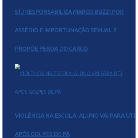
STJ RESPONSABILIZA MARCO BUZZI POR
ASSÉDIO E IMPORTUNAÇÃO SEXUAL E
PROPÕE PERDA DO CARGO
VIOLÊNCIA NA ESCOLA: ALUNO VAI PARA UTI
APÓS GOLPES DE PÁ