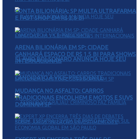
CONTA BILIONÁRIA: SP MULTA ULTRAFARMA
E FAST SHOP EM R$ 2,8 BI
ARENA BILIONÁRIA EM SP: CIDADE
GANHARÁ ESPAÇO DE R$ 1,5 BI PARA SHOWS
FLÁVIO BOLSONARO ANUNCIA HOJE SEU
INTERNACIONAIS
CANDIDATO A VICE-PRESIDENTE
MUDANÇA NO ASFALTO: CARROS
TRADICIONAIS ENCOLHEM E MOTOS E SUVS
DOMINAM SP