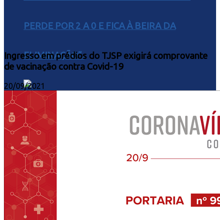
PERDE POR 2 A 0 E FICA À BEIRA DA
ELIMINAÇÃO”.
Ingresso em prédios do TJSP exigirá comprovante
de vacinação contra Covid-19
20/09/2021
PALMEIRAS DOMINA O FORTALEZA, VENCE