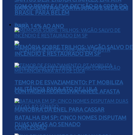
COM O REMO E LEVA DECISÃO DA COPA DO
BANCO CENTRAL CORTA JUROS E SELIC CAI
BRASIL PARA BELÉM
Brasil
PARA 14% AO ANO
MEMÓRIA SOBRE TRILHOS: VAGÃO SALVO DE
INCÊNDIO É RESTAURADO EM SP
TEMOR DE ESVAZIAMENTO: PT MOBILIZA
MILITÂNCIA PARA ATO DE LULA
CONTAGEM REGRESSIVA: ANEEL AFASTA
MANOBRA DA ENEL PARA CASSAR
BATALHA EM SP: CINCO NOMES DISPUTAM
DUAS VAGAS AO SENADO
CONCESSÃO