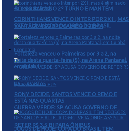
BOLSONARO NO 2º TURNO E MANTÉM
CORINTHIANS VENCE O INTER POR 2X1 , MAS
ESTA ELIMINADO DA COPA DO BRASIL
VANTAGEM SOBRE CAIADO E ZEMA
Economia
Fortaleza venceu o Palmeiras por 3 a 2, na
noite desta quarta-feira (5), na Arena Pantanal,
em Cuiabá
RONY DECIDE, SANTOS VENCE O REMO E
ESTÁ NAS QUARTAS
GUERRA VERDE: SP ACUSA GOVERNO DE
RETER R$ 3,5 BI PARA ÔNIBUS
JOGOS DE HOJE: COPA DO BRASIL TEM