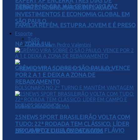
EXPERT XP ENCERRA TRÊS DIAS DE
TERROR NO GRAJAÚ: CRIMINOSO FAZ
DEBATES SOBRE JUROS, INFLAÇÃO,
INVESTIMENTOS E ECONOMIA GLOBAL EM
SÃO PAULO
FAMÍLIA REFÉM, ESTUPRA JOVEM E É PRESO
Esporte
Tudo
NA ZONA SUL
Futebol com Pedro Valentini
GRÊMIO VIRA SOBRE O SÃO PAULO, VENCE
POR 2 A 1 E DEIXA A ZONA DE
REBAIXAMENTO
25NEWS SPORT BRASILEIRÃO VOLTA COM
TUDO: 22ª RODADA TEM CLÁSSICO, LÍDER
NEXUS/BTG: LULA EMPATA COM FLÁVIO
EM CAMPO E DUELOS DECISIVOS