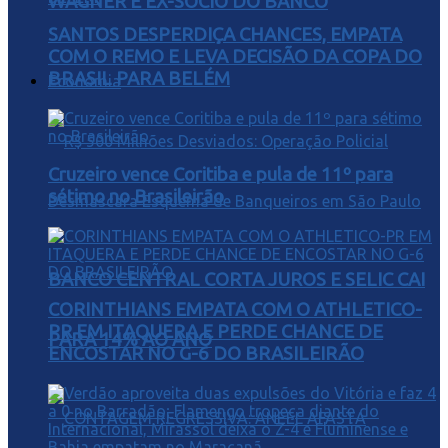
WAGNER E EX-SÓCIO DO BANCO
SANTOS DESPERDIÇA CHANCES, EMPATA
COM O REMO E LEVA DECISÃO DA COPA DO
BRASIL PARA BELÉM
Economia
Cruzeiro vence Coritiba e pula de 11º para
sétimo no Brasileirão
BANCO CENTRAL CORTA JUROS E SELIC CAI
CORINTHIANS EMPATA COM O ATHLETICO-
PR EM ITAQUERA E PERDE CHANCE DE
PARA 14% AO ANO
ENCOSTAR NO G-6 DO BRASILEIRÃO