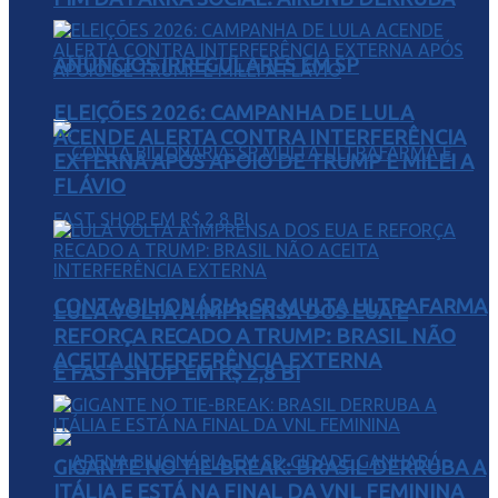
ANÚNCIOS IRREGULARES EM SP
ELEIÇÕES 2026: CAMPANHA DE LULA
ACENDE ALERTA CONTRA INTERFERÊNCIA
EXTERNA APÓS APOIO DE TRUMP E MILEI A
FLÁVIO
CONTA BILIONÁRIA: SP MULTA ULTRAFARMA
LULA VOLTA À IMPRENSA DOS EUA E
REFORÇA RECADO A TRUMP: BRASIL NÃO
ACEITA INTERFERÊNCIA EXTERNA
E FAST SHOP EM R$ 2,8 BI
GIGANTE NO TIE-BREAK: BRASIL DERRUBA A
ITÁLIA E ESTÁ NA FINAL DA VNL FEMININA