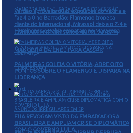
Verdão aproveita duas expulsões do Vitória e
faz 4 a 0 no Barradão; Flamengo tropeça
diante do Internacional, Mirassol deixa o Z-4 e
Fluminense e Bahia empatam no Maracanã
CONTAGEM REGRESSIVA: ANEEL AFASTA
MANOBRA DA ENEL PARA CASSAR
PALMEIRAS GOLEIA O VITÓRIA, ABRE OITO
CONCESSÃO
PONTOS SOBRE O FLAMENGO E DISPARA NA
LIDERANÇA
Brasil
EUA REVOGAM VISTO DA EMBAIXADORA
BRASILEIRA E AMPLIAM CRISE DIPLOMÁTICA
COM O GOVERNO LULA
FIM DA FARRA SOCIAL: AIRBNB DERRUBA