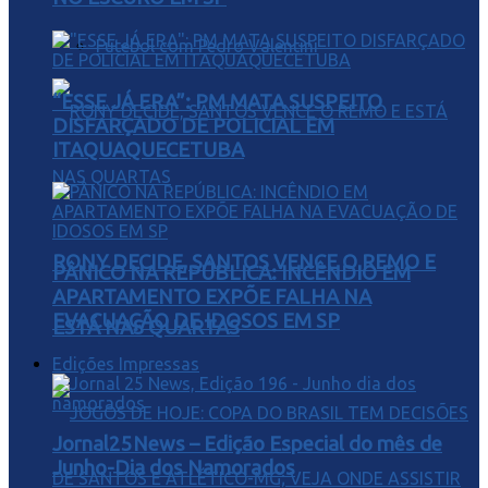
Futebol com Pedro Valentini
“ESSE JÁ ERA”: PM MATA SUSPEITO
DISFARÇADO DE POLICIAL EM
ITAQUAQUECETUBA
RONY DECIDE, SANTOS VENCE O REMO E
PÂNICO NA REPÚBLICA: INCÊNDIO EM
APARTAMENTO EXPÕE FALHA NA
EVACUAÇÃO DE IDOSOS EM SP
ESTÁ NAS QUARTAS
Edições Impressas
Jornal25News – Edição Especial do mês de
Junho-Dia dos Namorados