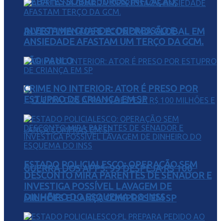
DEBATES SOBRE JUROS, INFLAÇÃO,
ALERTA NA GUARDA: DEPRESSÃO E
INVESTIMENTOS E ECONOMIA GLOBAL EM
ANSIEDADE AFASTAM UM TERÇO DA GCM.
SÃO PAULO
CRIME NO INTERIOR: ATOR É PRESO POR
ESTUPRO DE CRIANÇA EM SP
ESTADO POLICIALESCO: OPERAÇÃO SEM
GUERRA DOS APPS: 99 DESPEJA R$ 100
DESCONTO MIRA PARENTES DE SENADOR E
INVESTIGA POSSÍVEL LAVAGEM DE
DINHEIRO DO ESQUEMA DO INSS
MILHÕES E LANÇA COMPRAS EM SP