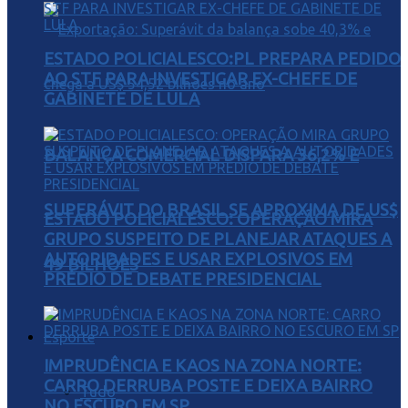
ESTADO POLICIALESCO:PL PREPARA PEDIDO
AO STF PARA INVESTIGAR EX-CHEFE DE
GABINETE DE LULA
BALANÇA COMERCIAL DISPARA 36,2% E
SUPERÁVIT DO BRASIL SE APROXIMA DE US$
ESTADO POLICIALESCO: OPERAÇÃO MIRA
GRUPO SUSPEITO DE PLANEJAR ATAQUES A
AUTORIDADES E USAR EXPLOSIVOS EM
49 BILHÕES
PRÉDIO DE DEBATE PRESIDENCIAL
Esporte
IMPRUDÊNCIA E KAOS NA ZONA NORTE:
CARRO DERRUBA POSTE E DEIXA BAIRRO
Tudo
NO ESCURO EM SP