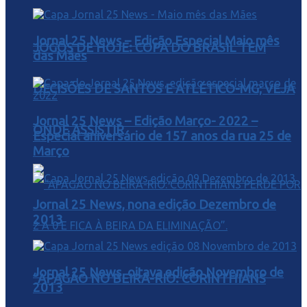
Jornal 25 News – Edição Especial Maio mês
JOGOS DE HOJE: COPA DO BRASIL TEM
das Mães
DECISÕES DE SANTOS E ATLÉTICO-MG; VEJA
Jornal 25 News – Edição Março- 2022 –
ONDE ASSISTIR
Especial aniversário de 157 anos da rua 25 de
Março
Jornal 25 News, nona edição Dezembro de
2013
Jornal 25 News, oitava edição Novembro de
“APAGÃO NO BEIRA-RIO: CORINTHIANS
2013