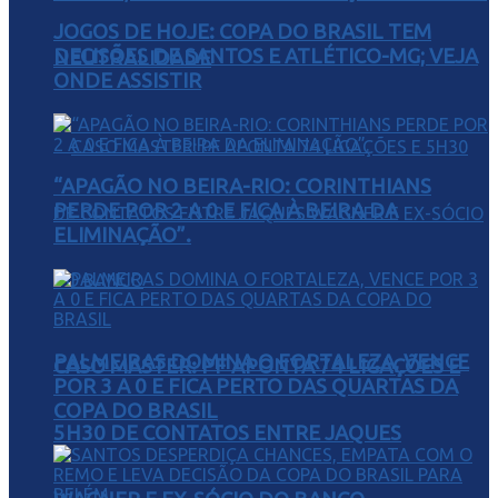
JOGOS DE HOJE: COPA DO BRASIL TEM
DECISÕES DE SANTOS E ATLÉTICO-MG; VEJA
NEUTRALIDADE
ONDE ASSISTIR
“APAGÃO NO BEIRA-RIO: CORINTHIANS
PERDE POR 2 A 0 E FICA À BEIRA DA
ELIMINAÇÃO”.
PALMEIRAS DOMINA O FORTALEZA, VENCE
CASO MASTER: PF APONTA 74 LIGAÇÕES E
POR 3 A 0 E FICA PERTO DAS QUARTAS DA
COPA DO BRASIL
5H30 DE CONTATOS ENTRE JAQUES