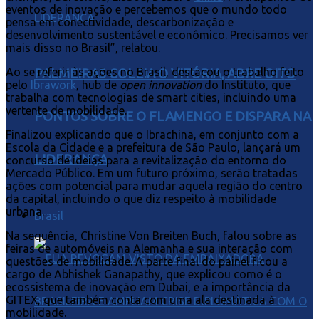
eventos de inovação e percebemos que o mundo todo
pensa em conectividade, descarbonização e
desenvolvimento sustentável e econômico. Precisamos ver
mais disso no Brasil”, relatou.
Ao se referir às ações no Brasil, destacou o trabalho feito
PALMEIRAS GOLEIA O VITÓRIA, ABRE OITO
pelo
Ibrawork
, hub de
open innovation
do Instituto, que
trabalha com tecnologias de smart cities, incluindo uma
vertente de mobilidade.
PONTOS SOBRE O FLAMENGO E DISPARA NA
Finalizou explicando que o Ibrachina, em conjunto com a
Escola da Cidade e a prefeitura de São Paulo, lançará um
LIDERANÇA
concurso de ideias para a revitalização do entorno do
Mercado Público. Em um futuro próximo, serão tratadas
ações com potencial para mudar aquela região do centro
da capital, incluindo o que diz respeito à mobilidade
urbana.
Brasil
Na sequência, Christine Von Breiten Buch, falou sobre as
feiras de automóveis na Alemanha e sua interação com
questões de mobilidade. A parte final do painel ficou a
cargo de Abhishek Ganapathy, que explicou como é o
ecossistema de inovação em Dubai, e a importância da
GITEX, que também conta com uma ala destinada à
mobilidade.