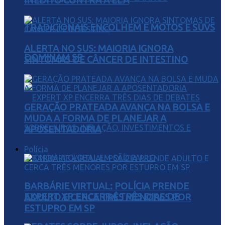
INÉDITO CONTRA A ELA
TRADICIONAIS ENCOLHEM E MOTOS E SUVS
ALERTA NO SUS: MAIORIA IGNORA
DOMINAM SP
SINTOMAS DE CÂNCER DE INTESTINO
GERAÇÃO PRATEADA AVANÇA NA BOLSA E
MUDA A FORMA DE PLANEJAR A
APOSENTADORIA
Polícia
BARBÁRIE VIRTUAL: POLÍCIA PRENDE
EXPERT XP ENCERRA TRÊS DIAS DE
ADULTO E CERCA TRÊS MENORES POR
ESTUPRO EM SP