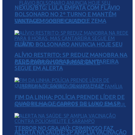
NEXUS/BTG: LULA EMPATA COM FLÁVIO
BOLSONARO NO 2º TURNO E MANTÉM
VANTAGEM SOBRE CAIADO E ZEMA
FLÁVIO BOLSONARO ANUNCIA HOJE SEU
ALÍVIO RESTRITO: SP REDUZ MANOBRA NA
REDE PARA 8 HORAS, MAS CANTAREIRA
CANDIDATO A VICE-PRESIDENTE
SEGUE EM ALERTA
FIM DA LINHA: POLÍCIA PRENDE LÍDER DE
QUADRILHA DE CARROS DE LUXO EM SP
TERROR NO GRAJAÚ: CRIMINOSO FAZ
ALERTA NA SAÚDE: SP AMPLIA VACINAÇÃO