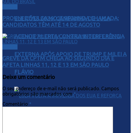
Cidade
PROUNI DIVULGA HOJE SEGUNDA CHAMADA;
ELEIÇÕES 2026: CAMPANHA DE LULA
CANDIDATOS TÊM ATÉ 14 DE AGOSTO
ACENDE ALERTA CONTRA INTERFERÊNCIA
Cidade
EXTERNA APÓS APOIO DE TRUMP E MILEI A
GREVE DA CPTM CHEGA AO SEGUNDO DIA E
AFETA LINHAS 11, 12 E 13 EM SÃO PAULO
FLÁVIO
Deixe um comentário
O seu endereço de e-mail não será publicado.
Campos
obrigatórios são marcados com
*
Comentário
*