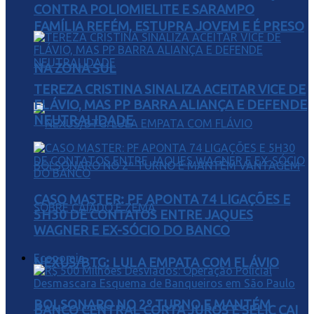
CONTRA POLIOMIELITE E SARAMPO
FAMÍLIA REFÉM, ESTUPRA JOVEM E É PRESO
NA ZONA SUL
TEREZA CRISTINA SINALIZA ACEITAR VICE DE
FLÁVIO, MAS PP BARRA ALIANÇA E DEFENDE
NEUTRALIDADE
CASO MASTER: PF APONTA 74 LIGAÇÕES E
5H30 DE CONTATOS ENTRE JAQUES
WAGNER E EX-SÓCIO DO BANCO
Economia
NEXUS/BTG: LULA EMPATA COM FLÁVIO
BOLSONARO NO 2º TURNO E MANTÉM
BANCO CENTRAL CORTA JUROS E SELIC CAI