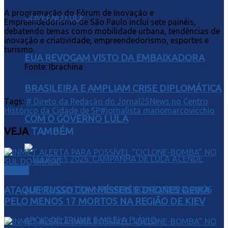
A programação do Fórum de Inovação e
Empreendedorismo de São Paulo inclui sete painéis,
debatendo temas como mobilidade urbana, tendências de
inovação e criatividade, empreendedorismo, esportes e
turismo.
EUA REVOGAM VISTO DA EMBAIXADORA
Fonte: Ibrachina
BRASILEIRA E AMPLIAM CRISE DIPLOMÁTICA
Tags:
# Direto da Redação do Jornal25News no Centro
Histórico da Cidade de SP
#jornalista mariomarcovicchio
COM O GOVERNO LULA
VEJA
TAMBÉM
Direito
ATAQUE RUSSO COM MÍSSEIS E DRONES DEIXA
PELO MENOS 17 MORTOS NA REGIÃO DE KIEV