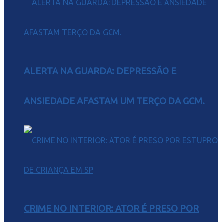
ALERTA NA GUARDA: DEPRESSÃO E
ANSIEDADE AFASTAM UM TERÇO DA GCM.
CRIME NO INTERIOR: ATOR É PRESO POR