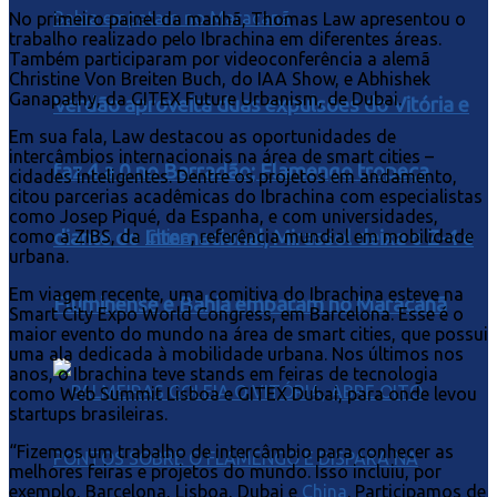
No primeiro painel da manhã, Thomas Law apresentou o
trabalho realizado pelo Ibrachina em diferentes áreas.
Também participaram por videoconferência a alemã
Christine Von Breiten Buch, do IAA Show, e Abhishek
Ganapathy, da GITEX Future Urbanism, de Dubai.
Verdão aproveita duas expulsões do Vitória e
Em sua fala, Law destacou as oportunidades de
intercâmbios internacionais na área de smart cities –
faz 4 a 0 no Barradão; Flamengo tropeça
cidades inteligentes. Dentre os projetos em andamento,
citou parcerias acadêmicas do Ibrachina com especialistas
como Josep Piqué, da Espanha, e com universidades,
diante do Internacional, Mirassol deixa o Z-4 e
como a ZIBS, da
China
, referência mundial em mobilidade
urbana.
Em viagem recente, uma comitiva do Ibrachina esteve na
Fluminense e Bahia empatam no Maracanã
Smart City Expo World Congress, em Barcelona. Esse é o
maior evento do mundo na área de smart cities, que possui
uma ala dedicada à mobilidade urbana. Nos últimos nos
anos, o Ibrachina teve stands em feiras de tecnologia
como Web Summit Lisboa e GITEX Dubai, para onde levou
startups brasileiras.
“Fizemos um trabalho de intercâmbio para conhecer as
melhores feiras e projetos do mundo. Isso incluiu, por
exemplo, Barcelona, Lisboa, Dubai e
China
. Participamos de