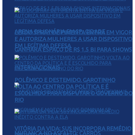
ARENA BILIONÁRIA EM SP: CIDADE
LEI DO SPRAY DE PIMENTA ENTRA EM VIGOR
E AUTORIZA MULHERES A USAR DISPOSITIVO
EM LEGÍTIMA DEFESA
GANHARÁ ESPAÇO DE R$ 1,5 BI PARA SHOWS
INTERNACIONAIS
POLÊMICO E DESTEMIDO, GAROTINHO
VOLTA AO CENTRO DA POLÍTICA E É
ESCOLHIDO PARA DISPUTAR O GOVERNO DO
RIO
VITÓRIA DA VIDA: SUS INCORPORA REMÉDIO
MUDANÇA NO ASFALTO: CARROS