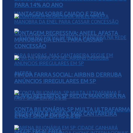
PARA 14% AO ANO
VANTAGEM SOBRE CAIADO E ZEMA
CONTAGEM REGRESSIVA: ANEEL AFASTA
MANOBRA DA ENEL PARA CASSAR
CONCESSÃO
FIM DA FARRA SOCIAL: AIRBNB DERRUBA
ANÚNCIOS IRREGULARES EM SP
ALÍVIO RESTRITO: SP REDUZ MANOBRA NA
CONTA BILIONÁRIA: SP MULTA ULTRAFARMA
REDE PARA 8 HORAS, MAS CANTAREIRA
E FAST SHOP EM R$ 2,8 BI
SEGUE EM ALERTA