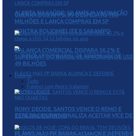
ALERTA NA SAÚDE: SP AMPLIA VACINAÇÃO
GUERRA DOS APPS: 99 DESPEJA R$ 100
MILHÕES E LANÇA COMPRAS EM SP
CONTRA POLIOMIELITE E SARAMPO
BALANÇA COMERCIAL DISPARA 36,2% E
SUPERÁVIT DO BRASIL SE APROXIMA DE US$
49 BILHÕES
Esporte
Tudo
Futebol com Pedro Valentini
RONY DECIDE, SANTOS VENCE O REMO E
TEREZA CRISTINA SINALIZA ACEITAR VICE DE
ESTÁ NAS QUARTAS
FLÁVIO, MAS PP BARRA ALIANÇA E DEFENDE