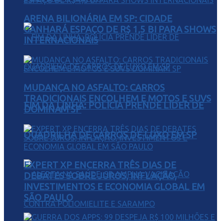
ARENA BILIONÁRIA EM SP: CIDADE
GANHARÁ ESPAÇO DE R$ 1,5 BI PARA SHOWS
INTERNACIONAIS
MUDANÇA NO ASFALTO: CARROS
TRADICIONAIS ENCOLHEM E MOTOS E SUVS
FIM DA LINHA: POLÍCIA PRENDE LÍDER DE
DOMINAM SP
QUADRILHA DE CARROS DE LUXO EM SP
EXPERT XP ENCERRA TRÊS DIAS DE
DEBATES SOBRE JUROS, INFLAÇÃO,
INVESTIMENTOS E ECONOMIA GLOBAL EM
SÃO PAULO