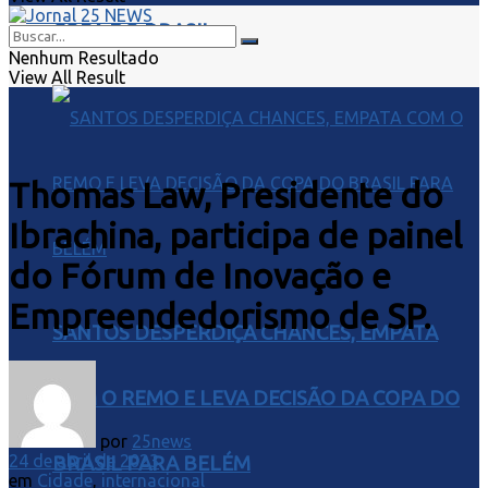
COPA DO BRASIL
Nenhum Resultado
View All Result
Thomas Law, Presidente do
Ibrachina, participa de painel
do Fórum de Inovação e
Empreendedorismo de SP.
SANTOS DESPERDIÇA CHANCES, EMPATA
COM O REMO E LEVA DECISÃO DA COPA DO
por
25news
24 de abril de 2023
BRASIL PARA BELÉM
em
Cidade
,
internacional