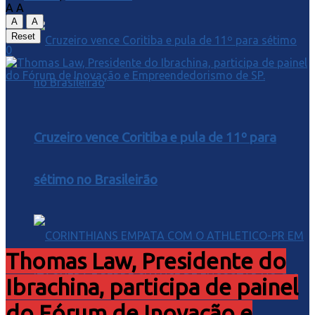
A
A
A
A
Reset
0
Cruzeiro vence Coritiba e pula de 11º para
sétimo no Brasileirão
Thomas Law, Presidente do
Ibrachina, participa de painel
do Fórum de Inovação e