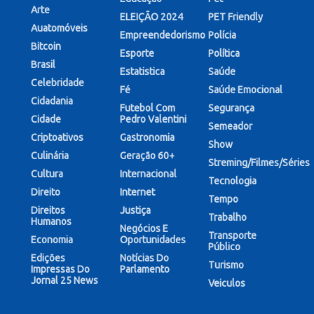
Arte
ELEIÇÃO 2024
PET Friendly
Auatomóveis
Empreendedorismo
Polícia
Bitcoin
Esporte
Política
Brasil
Estatistica
Saúde
Celebridade
Fé
Saúde Emocional
Cidadania
Futebol Com
Segurança
Cidade
Pedro Valentini
Semeador
Criptoativos
Gastronomia
Show
Culinária
Geração 60+
Streming/Filmes/Séries
Cultura
Internacional
Tecnologia
Direito
Internet
Tempo
Direitos
Justiça
Trabalho
Humanos
Negócios E
Transporte
Economia
Oportunidades
Público
Edições
Notícias Do
Turismo
Impressas Do
Parlamento
Jornal 25 News
Veiculos