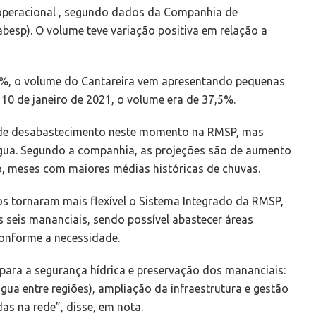
operacional , segundo dados da Companhia de
esp). O volume teve variação positiva em relação a
%, o volume do Cantareira vem apresentando pequenas
 10 de janeiro de 2021, o volume era de 37,5%.
o de desabastecimento neste momento na RMSP, mas
água. Segundo a companhia, as projeções são de aumento
iro, meses com maiores médias históricas de chuvas.
s tornaram mais flexível o Sistema Integrado da RMSP,
 seis mananciais, sendo possível abastecer áreas
conforme a necessidade.
ra a segurança hídrica e preservação dos mananciais:
gua entre regiões), ampliação da infraestrutura e gestão
s na rede”, disse, em nota.