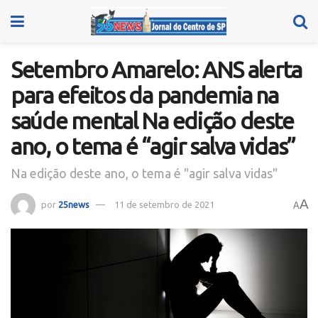
Setembro Amarelo: ANS alerta
para efeitos da pandemia na
saúde mental Na edição deste
ano, o tema é “agir salva vidas”
Na edição deste ano, o tema é "agir salva vidas"
A
por
25news
11 de setembro de 2021
A