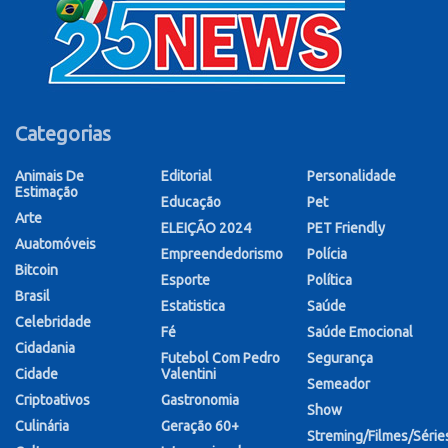
Categorias
Animais De
Editorial
Personalidade
Estimação
Educação
Pet
Arte
ELEIÇÃO 2024
PET Friendly
Auatomóveis
Empreendedorismo
Polícia
Bitcoin
Esporte
Política
Brasil
Estatistica
Saúde
Celebridade
Fé
Saúde Emocional
Cidadania
Futebol Com Pedro
Segurança
Cidade
Valentini
Semeador
Criptoativos
Gastronomia
Show
Culinária
Geração 60+
Streming/Filmes/Série