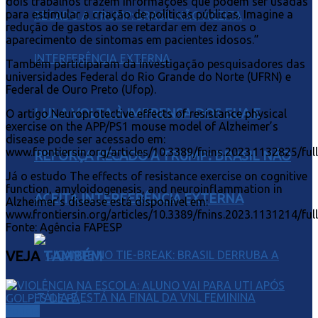
dois trabalhos trazem informações que podem ser usadas
para estimular a criação de políticas públicas. Imagine a
redução de gastos ao se retardar em dez anos o
aparecimento de sintomas em pacientes idosos.”
Também participaram da investigação pesquisadores das
universidades Federal do Rio Grande do Norte (UFRN) e
Federal de Ouro Preto (Ufop).
LULA VOLTA À IMPRENSA DOS EUA E
O artigo Neuroprotective effects of resistance physical
exercise on the APP/PS1 mouse model of Alzheimer’s
disease pode ser acessado em:
www.frontiersin.org/articles/10.3389/fnins.2023.1132825/full
REFORÇA RECADO A TRUMP: BRASIL NÃO
Já o estudo The effects of resistance exercise on cognitive
function, amyloidogenesis, and neuroinflammation in
ACEITA INTERFERÊNCIA EXTERNA
Alzheimer’s disease está disponível em:
www.frontiersin.org/articles/10.3389/fnins.2023.1131214/full
Fonte: Agência FAPESP
VEJA
TAMBÉM
Polícia