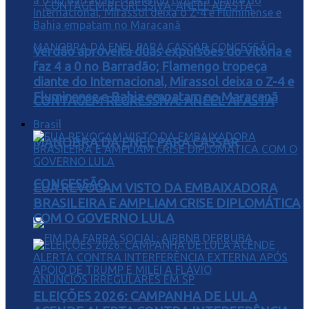
Verdão aproveita duas expulsões do Vitória e
faz 4 a 0 no Barradão; Flamengo tropeça
diante do Internacional, Mirassol deixa o Z-4 e
Fluminense e Bahia empatam no Maracanã
CONTAGEM REGRESSIVA: ANEEL AFASTA
Brasil
MANOBRA DA ENEL PARA CASSAR
CONCESSÃO
EUA REVOGAM VISTO DA EMBAIXADORA
BRASILEIRA E AMPLIAM CRISE DIPLOMÁTICA
COM O GOVERNO LULA
ELEIÇÕES 2026: CAMPANHA DE LULA