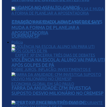
MUDANÇA NO ASFALTO: CARROS
TRADICIONAIS ENCOLHEM E MOTOS E SUVS
GERAÇÃO PRATEADA AVANÇA NA BOLSA E
MUDA A FORMA DE PLANEJAR A
APOSENTADORIA
DOMINAM SP
Polícia
VIOLÊNCIA NA ESCOLA: ALUNO VAI PARA UTI
APÓS GOLPES DE PÁ
FARRA DA ANUIDADE: CFM INVESTIGA
SUPOSTO DESVIO MILIONÁRIO NO CREMESP
EXPERT XP ENCERRA TRÊS DIAS DE