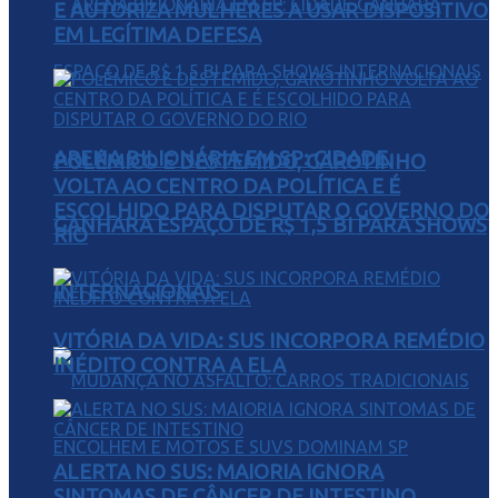
E AUTORIZA MULHERES A USAR DISPOSITIVO
EM LEGÍTIMA DEFESA
ARENA BILIONÁRIA EM SP: CIDADE
POLÊMICO E DESTEMIDO, GAROTINHO
VOLTA AO CENTRO DA POLÍTICA E É
ESCOLHIDO PARA DISPUTAR O GOVERNO DO
GANHARÁ ESPAÇO DE R$ 1,5 BI PARA SHOWS
RIO
INTERNACIONAIS
VITÓRIA DA VIDA: SUS INCORPORA REMÉDIO
INÉDITO CONTRA A ELA
ALERTA NO SUS: MAIORIA IGNORA
SINTOMAS DE CÂNCER DE INTESTINO