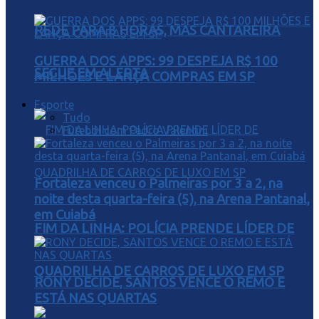
REDE PARA 8 HORAS, MAS CANTAREIRA
GUERRA DOS APPS: 99 DESPEJA R$ 100
SEGUE EM ALERTA
MILHÕES E LANÇA COMPRAS EM SP
Esporte
Tudo
Futebol com Pedro Valentini
Fortaleza venceu o Palmeiras por 3 a 2, na
noite desta quarta-feira (5), na Arena Pantanal,
em Cuiabá
FIM DA LINHA: POLÍCIA PRENDE LÍDER DE
QUADRILHA DE CARROS DE LUXO EM SP
RONY DECIDE, SANTOS VENCE O REMO E
ESTÁ NAS QUARTAS