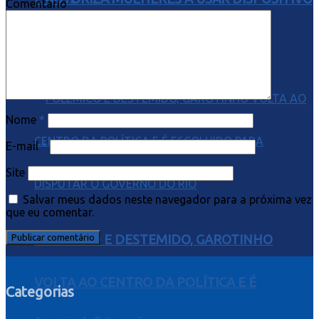
Comentário
*
EM LEGÍTIMA DEFESA
Nome
*
E-mail
*
Site
Salvar meus dados neste navegador para a próxima vez
que eu comentar.
POLÊMICO E DESTEMIDO, GAROTINHO
VOLTA AO CENTRO DA POLÍTICA E É
Categorias