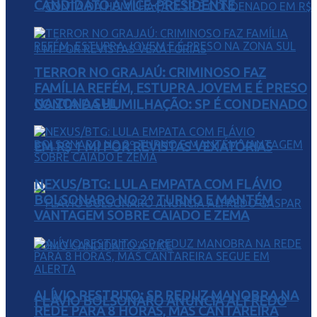
CANDIDATO A VICE-PRESIDENTE
TERROR NO GRAJAÚ: CRIMINOSO FAZ
FAMÍLIA REFÉM, ESTUPRA JOVEM E É PRESO
NA ZONA SUL
CONTA DA HUMILHAÇÃO: SP É CONDENADO
EM R$ 1 MI POR REVISTAS VEXATÓRIAS
NEXUS/BTG: LULA EMPATA COM FLÁVIO
BOLSONARO NO 2º TURNO E MANTÉM
VANTAGEM SOBRE CAIADO E ZEMA
ALÍVIO RESTRITO: SP REDUZ MANOBRA NA
FLÁVIO BOLSONARO ANUNCIA ALFREDO
REDE PARA 8 HORAS, MAS CANTAREIRA