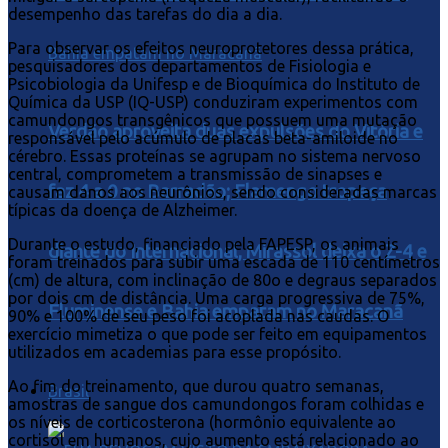
desempenho das tarefas do dia a dia.
Para observar os efeitos neuroprotetores dessa prática,
pesquisadores dos departamentos de Fisiologia e
Psicobiologia da Unifesp e de Bioquímica do Instituto de
Química da USP (IQ-USP) conduziram experimentos com
camundongos transgênicos que possuem uma mutação
Verdão aproveita duas expulsões do Vitória e
responsável pelo acúmulo de placas beta-amiloide no
cérebro. Essas proteínas se agrupam no sistema nervoso
central, comprometem a transmissão de sinapses e
faz 4 a 0 no Barradão; Flamengo tropeça
causam danos aos neurônios, sendo consideradas marcas
típicas da doença de Alzheimer.
Durante o estudo, financiado pela FAPESP, os animais
diante do Internacional, Mirassol deixa o Z-4 e
foram treinados para subir uma escada de 110 centímetros
(cm) de altura, com inclinação de 80o e degraus separados
por dois cm de distância. Uma carga progressiva de 75%,
Fluminense e Bahia empatam no Maracanã
90% e 100% de seu peso foi acoplada nas caudas. O
exercício mimetiza o que pode ser feito em equipamentos
utilizados em academias para esse propósito.
Ao fim do treinamento, que durou quatro semanas,
Brasil
amostras de sangue dos camundongos foram colhidas e
os níveis de corticosterona (hormônio equivalente ao
cortisol em humanos, cujo aumento está relacionado ao