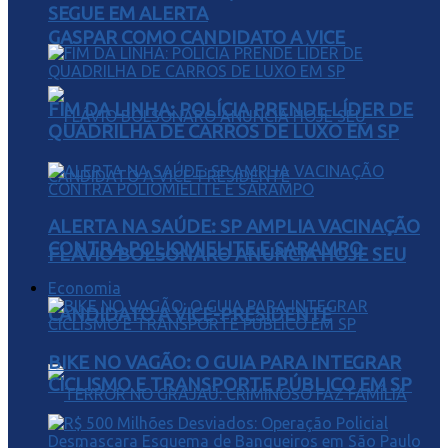
SEGUE EM ALERTA
GASPAR COMO CANDIDATO A VICE
FIM DA LINHA: POLÍCIA PRENDE LÍDER DE
QUADRILHA DE CARROS DE LUXO EM SP
ALERTA NA SAÚDE: SP AMPLIA VACINAÇÃO
CONTRA POLIOMIELITE E SARAMPO
FLÁVIO BOLSONARO ANUNCIA HOJE SEU
Economia
CANDIDATO A VICE-PRESIDENTE
BIKE NO VAGÃO: O GUIA PARA INTEGRAR
CICLISMO E TRANSPORTE PÚBLICO EM SP