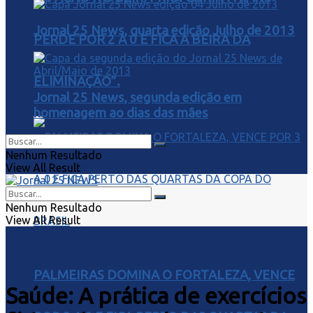
Jornal 25 News, quarta edição Julho de 2013
PERDE POR 2 A 0 E FICA À BEIRA DA
ELIMINAÇÃO”.
Jornal 25 News, segunda edição em
homenagem ao dias das mães
Nenhum Resultado
View All Result
Nenhum Resultado
View All Result
PALMEIRAS DOMINA O FORTALEZA, VENCE
Saúde: A prática de exercícios