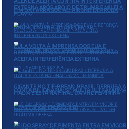
ACENDE ALERTA CONTRA INTERFERÊNCIA
EXTERNA APÓS APOIO DE TRUMP E MILEI A
FIM DA FARRA SOCIAL: AIRBNB DERRUBA
FLÁVIO
ANÚNCIOS IRREGULARES EM SP
LULA VOLTA À IMPRENSA DOS EUA E
REFORÇA RECADO A TRUMP: BRASIL NÃO
ACEITA INTERFERÊNCIA EXTERNA
GIGANTE NO TIE-BREAK: BRASIL DERRUBA A
CONTA BILIONÁRIA: SP MULTA ULTRAFARMA
ITÁLIA E ESTÁ NA FINAL DA VNL FEMININA
E FAST SHOP EM R$ 2,8 BI
LEI DO SPRAY DE PIMENTA ENTRA EM VIGOR