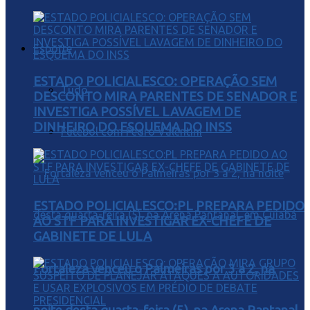
Esporte
ESTADO POLICIALESCO: OPERAÇÃO SEM
Tudo
DESCONTO MIRA PARENTES DE SENADOR E
INVESTIGA POSSÍVEL LAVAGEM DE
DINHEIRO DO ESQUEMA DO INSS
Futebol com Pedro Valentini
ESTADO POLICIALESCO:PL PREPARA PEDIDO
AO STF PARA INVESTIGAR EX-CHEFE DE
GABINETE DE LULA
Fortaleza venceu o Palmeiras por 3 a 2, na