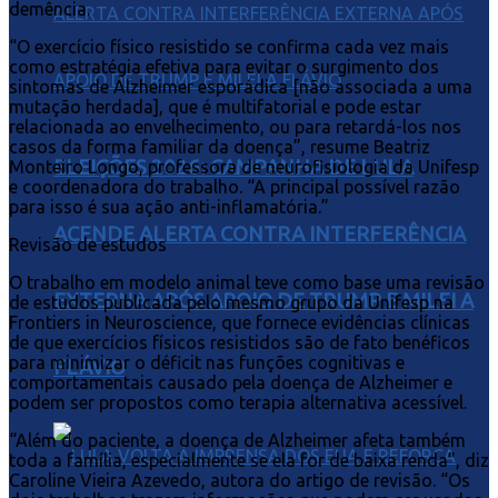
demência.
“O exercício físico resistido se confirma cada vez mais
como estratégia efetiva para evitar o surgimento dos
sintomas de Alzheimer esporádica [não associada a uma
mutação herdada], que é multifatorial e pode estar
relacionada ao envelhecimento, ou para retardá-los nos
casos da forma familiar da doença”, resume Beatriz
ELEIÇÕES 2026: CAMPANHA DE LULA
Monteiro Longo, professora de neurofisiologia da Unifesp
e coordenadora do trabalho. “A principal possível razão
para isso é sua ação anti-inflamatória.”
ACENDE ALERTA CONTRA INTERFERÊNCIA
Revisão de estudos
O trabalho em modelo animal teve como base uma revisão
EXTERNA APÓS APOIO DE TRUMP E MILEI A
de estudos publicada pelo mesmo grupo da Unifesp na
Frontiers in Neuroscience, que fornece evidências clínicas
de que exercícios físicos resistidos são de fato benéficos
para minimizar o déficit nas funções cognitivas e
FLÁVIO
comportamentais causado pela doença de Alzheimer e
podem ser propostos como terapia alternativa acessível.
“Além do paciente, a doença de Alzheimer afeta também
toda a família, especialmente se ela for de baixa renda”, diz
Caroline Vieira Azevedo, autora do artigo de revisão. “Os