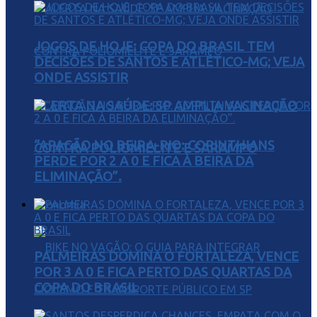
JOGOS DE HOJE: COPA DO BRASIL TEM
DECISÕES DE SANTOS E ATLÉTICO-MG; VEJA
ONDE ASSISTIR
ALERTA NA SAÚDE: SP AMPLIA VACINAÇÃO
“APAGÃO NO BEIRA-RIO: CORINTHIANS
CONTRA POLIOMIELITE E SARAMPO
PERDE POR 2 A 0 E FICA À BEIRA DA
ELIMINAÇÃO”.
Economia
PALMEIRAS DOMINA O FORTALEZA, VENCE
POR 3 A 0 E FICA PERTO DAS QUARTAS DA
COPA DO BRASIL