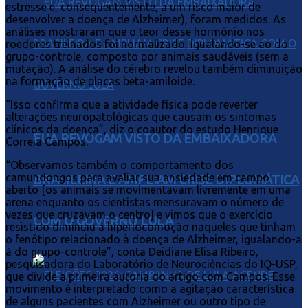
estresse e, consequentemente, a um risco maior de
desenvolver a doença de Alzheimer), foram medidos. As
análises mostraram que o teor desse hormônio nos
roedores treinados foi normalizado, igualando-se ao do
grupo-controle, composto por animais saudáveis (sem a
mutação). A análise do cérebro revelou também diminuição
na formação de placas beta-amiloide.
“Isso confirma que a atividade física pode reverter
alterações neuropatológicas que causam os sintomas
clínicos da doença”, diz o coautor do estudo Henrique
EUA REVOGAM VISTO DA EMBAIXADORA
Correia Campos.
“Observamos também o comportamento dos
camundongos para avaliar sua ansiedade em campo
BRASILEIRA E AMPLIAM CRISE DIPLOMÁTICA
aberto [os animais se movimentavam livremente em uma
arena enquanto os cientistas mensuravam o número de
vezes que cruzavam o centro] e vimos que o exercício
COM O GOVERNO LULA
resistido diminuiu a hiperlocomoção naqueles que tinham
o fenótipo relacionado à doença de Alzheimer, igualando-a
à do grupo-controle”, conta Deidiane Elisa Ribeiro,
pesquisadora do Laboratório de Neurociências do IQ-USP,
que divide a primeira autoria do artigo com Campos. Esse
movimento é interpretado como a agitação característica
de alguns pacientes com Alzheimer ou outro tipo de