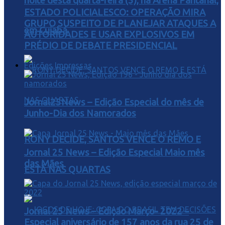
noite desta quarta-feira (5), na Arena Pantanal,
ESTADO POLICIALESCO: OPERAÇÃO MIRA
GRUPO SUSPEITO DE PLANEJAR ATAQUES A
em Cuiabá
AUTORIDADES E USAR EXPLOSIVOS EM
PRÉDIO DE DEBATE PRESIDENCIAL
Edições Impressas
Jornal25News – Edição Especial do mês de
Junho-Dia dos Namorados
RONY DECIDE, SANTOS VENCE O REMO E
Jornal 25 News – Edição Especial Maio mês
das Mães
ESTÁ NAS QUARTAS
Jornal 25 News – Edição Março- 2022 –
Especial aniversário de 157 anos da rua 25 de