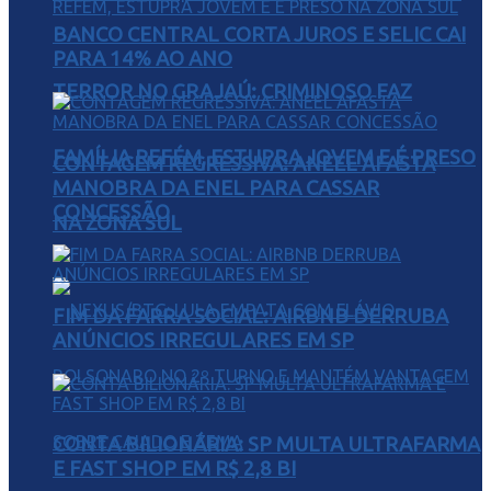
BANCO CENTRAL CORTA JUROS E SELIC CAI
PARA 14% AO ANO
TERROR NO GRAJAÚ: CRIMINOSO FAZ
FAMÍLIA REFÉM, ESTUPRA JOVEM E É PRESO
CONTAGEM REGRESSIVA: ANEEL AFASTA
MANOBRA DA ENEL PARA CASSAR
CONCESSÃO
NA ZONA SUL
FIM DA FARRA SOCIAL: AIRBNB DERRUBA
ANÚNCIOS IRREGULARES EM SP
CONTA BILIONÁRIA: SP MULTA ULTRAFARMA
E FAST SHOP EM R$ 2,8 BI