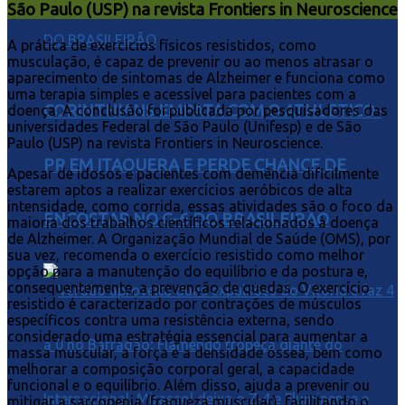
São Paulo (USP) na revista Frontiers in Neuroscience
A prática de exercícios físicos resistidos, como
musculação, é capaz de prevenir ou ao menos atrasar o
aparecimento de sintomas de Alzheimer e funciona como
uma terapia simples e acessível para pacientes com a
CORINTHIANS EMPATA COM O ATHLETICO-
doença. A conclusão foi publicada por pesquisadores das
universidades Federal de São Paulo (Unifesp) e de São
Paulo (USP) na revista Frontiers in Neuroscience.
PR EM ITAQUERA E PERDE CHANCE DE
Apesar de idosos e pacientes com demência dificilmente
estarem aptos a realizar exercícios aeróbicos de alta
intensidade, como corrida, essas atividades são o foco da
ENCOSTAR NO G-6 DO BRASILEIRÃO
maioria dos trabalhos científicos relacionados à doença
de Alzheimer. A Organização Mundial de Saúde (OMS), por
sua vez, recomenda o exercício resistido como melhor
opção para a manutenção do equilíbrio e da postura e,
consequentemente, a prevenção de quedas. O exercício
resistido é caracterizado por contrações de músculos
específicos contra uma resistência externa, sendo
considerado uma estratégia essencial para aumentar a
massa muscular, a força e a densidade óssea, bem como
melhorar a composição corporal geral, a capacidade
funcional e o equilíbrio. Além disso, ajuda a prevenir ou
mitigar a sarcopenia (fraqueza muscular), facilitando o