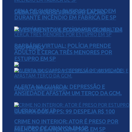
CENA DE GUERRA: BUEIROS EXPLODEM
DEBATES SOBRE JUROS, INFLAÇÃO,
DURANTE INCÊNDIO EM FÁBRICA DE SP
INVESTIMENTOS E ECONOMIA GLOBAL EM
BARBÁRIE VIRTUAL: POLÍCIA PRENDE
SÃO PAULO
ADULTO E CERCA TRÊS MENORES POR
ESTUPRO EM SP
ALERTA NA GUARDA: DEPRESSÃO E
ANSIEDADE AFASTAM UM TERÇO DA GCM.
GUERRA DOS APPS: 99 DESPEJA R$ 100
CRIME NO INTERIOR: ATOR É PRESO POR
ESTUPRO DE CRIANÇA EM SP
MILHÕES E LANÇA COMPRAS EM SP