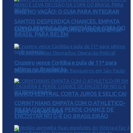
BIKE NO VAGÃO: O GUIA PARA INTEGRAR
SANTOS DESPERDIÇA CHANCES, EMPATA
COM O REMO E LEVA DECISÃO DA COPA DO
CICLISMO E TRANSPORTE PÚBLICO EM SP
BRASIL PARA BELÉM
Cruzeiro vence Coritiba e pula de 11º para
sétimo no Brasileirão
BANCO CENTRAL CORTA JUROS E SELIC CAI
CORINTHIANS EMPATA COM O ATHLETICO-
PR EM ITAQUERA E PERDE CHANCE DE
PARA 14% AO ANO
ENCOSTAR NO G-6 DO BRASILEIRÃO