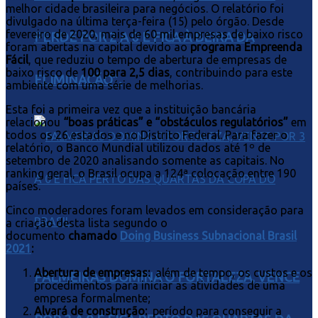
melhor cidade brasileira para negócios. O relatório foi
divulgado na última terça-feira (15) pelo órgão. Desde
fevereiro de 2020, mais de 60 mil empresas de baixo risco
PERDE POR 2 A 0 E FICA À BEIRA DA
foram abertas na capital devido ao
programa Empreenda
Fácil
, que reduziu o tempo de abertura de empresas de
baixo risco de
100 para 2,5 dias
, contribuindo para este
ELIMINAÇÃO”.
ambiente com uma série de melhorias.
Esta foi a primeira vez que a instituição bancária
relacionou
“boas práticas” e “obstáculos regulatórios”
em
todos os 26 estados e no Distrito Federal. Para fazer o
relatório, o Banco Mundial utilizou dados até 1º de
setembro de 2020 analisando somente as capitais. No
ranking geral, o Brasil ocupa a 124ª colocação entre 190
países.
Cinco moderadores foram levados em consideração para
a criação desta lista segundo o
documento
chamado
Doing Business Subnacional Brasil
2021
:
Abertura de empresas:
além de tempo, os custos e os
PALMEIRAS DOMINA O FORTALEZA, VENCE
procedimentos para iniciar as atividades de uma
empresa formalmente;
Alvará de construção:
período para conseguir a