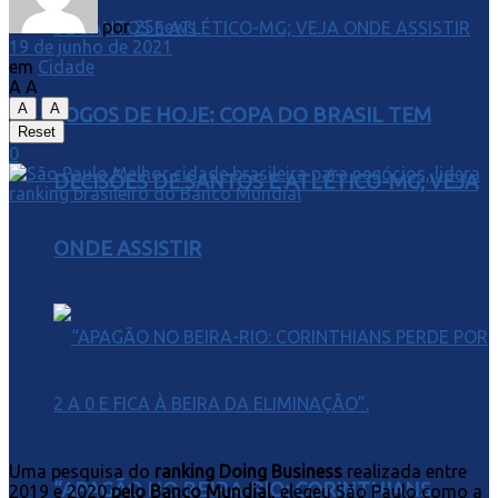
por
25news
19 de junho de 2021
em
Cidade
A
A
A
A
JOGOS DE HOJE: COPA DO BRASIL TEM
Reset
0
DECISÕES DE SANTOS E ATLÉTICO-MG; VEJA
ONDE ASSISTIR
Uma pesquisa do
ranking Doing Business
realizada entre
“APAGÃO NO BEIRA-RIO: CORINTHIANS
2019 e 2020
pelo Banco Mundial
, elegeu São Paulo como a