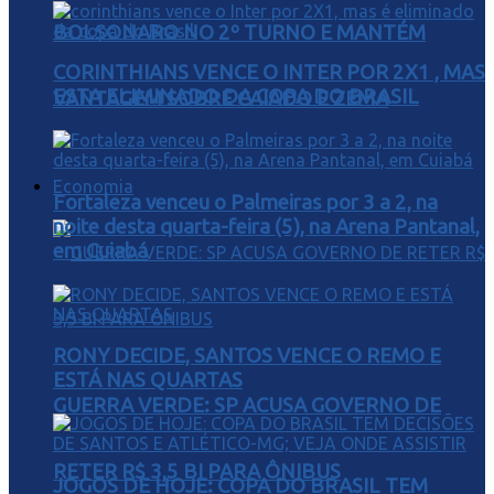
BOLSONARO NO 2º TURNO E MANTÉM
CORINTHIANS VENCE O INTER POR 2X1 , MAS
ESTA ELIMINADO DA COPA DO BRASIL
VANTAGEM SOBRE CAIADO E ZEMA
Economia
Fortaleza venceu o Palmeiras por 3 a 2, na
noite desta quarta-feira (5), na Arena Pantanal,
em Cuiabá
RONY DECIDE, SANTOS VENCE O REMO E
ESTÁ NAS QUARTAS
GUERRA VERDE: SP ACUSA GOVERNO DE
RETER R$ 3,5 BI PARA ÔNIBUS
JOGOS DE HOJE: COPA DO BRASIL TEM