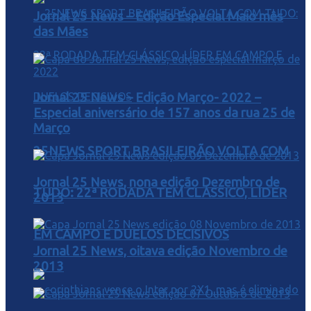
Jornal 25 News – Edição Especial Maio mês
das Mães
Jornal 25 News – Edição Março- 2022 –
Especial aniversário de 157 anos da rua 25 de
Março
25NEWS SPORT BRASILEIRÃO VOLTA COM
Jornal 25 News, nona edição Dezembro de
TUDO: 22ª RODADA TEM CLÁSSICO, LÍDER
2013
EM CAMPO E DUELOS DECISIVOS
Jornal 25 News, oitava edição Novembro de
2013