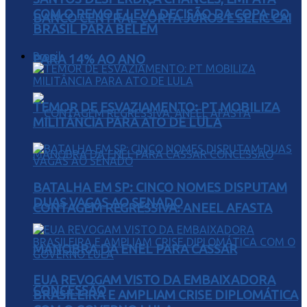
COM O REMO E LEVA DECISÃO DA COPA DO
BANCO CENTRAL CORTA JUROS E SELIC CAI
BRASIL PARA BELÉM
Brasil
PARA 14% AO ANO
TEMOR DE ESVAZIAMENTO: PT MOBILIZA
MILITÂNCIA PARA ATO DE LULA
BATALHA EM SP: CINCO NOMES DISPUTAM
DUAS VAGAS AO SENADO
CONTAGEM REGRESSIVA: ANEEL AFASTA
MANOBRA DA ENEL PARA CASSAR
EUA REVOGAM VISTO DA EMBAIXADORA
CONCESSÃO
BRASILEIRA E AMPLIAM CRISE DIPLOMÁTICA