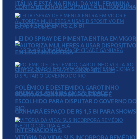
ITÁLIA E ESTÁ NA FINAL DA VNL FEMININA
CONTA BILIONÁRIA: SP MULTA ULTRAFARMA
E FAST SHOP EM R$ 2,8 BI
LEI DO SPRAY DE PIMENTA ENTRA EM VIGOR
E AUTORIZA MULHERES A USAR DISPOSITIVO
EM LEGÍTIMA DEFESA
POLÊMICO E DESTEMIDO, GAROTINHO
ARENA BILIONÁRIA EM SP: CIDADE
VOLTA AO CENTRO DA POLÍTICA E É
ESCOLHIDO PARA DISPUTAR O GOVERNO DO
RIO
GANHARÁ ESPAÇO DE R$ 1,5 BI PARA SHOWS
INTERNACIONAIS
VITÓRIA DA VIDA: SUS INCORPORA REMÉDIO