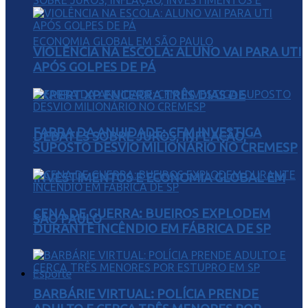
VIOLÊNCIA NA ESCOLA: ALUNO VAI PARA UTI
APÓS GOLPES DE PÁ
EXPERT XP ENCERRA TRÊS DIAS DE
FARRA DA ANUIDADE: CFM INVESTIGA
DEBATES SOBRE JUROS, INFLAÇÃO,
SUPOSTO DESVIO MILIONÁRIO NO CREMESP
INVESTIMENTOS E ECONOMIA GLOBAL EM
CENA DE GUERRA: BUEIROS EXPLODEM
SÃO PAULO
DURANTE INCÊNDIO EM FÁBRICA DE SP
Esporte
BARBÁRIE VIRTUAL: POLÍCIA PRENDE