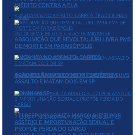
INÉDITO CONTRA A ELA
Polícia
ABSOLVIÇÃO QUE REVOLTA: JÚRI LIVRA PMS
DE MORTE EM PARAISÓPOLIS
MUDANÇA NO ASFALTO: CARROS
AÇÃO RELÂMPAGO: PMS INTERVÊM EM
TRADICIONAIS ENCOLHEM E MOTOS E SUVS
ASSALTO E MATAM DOIS EM SP
DOMINAM SP
STJ RESPONSABILIZA MARCO BUZZI POR
ASSÉDIO E IMPORTUNAÇÃO SEXUAL E
PROPÕE PERDA DO CARGO