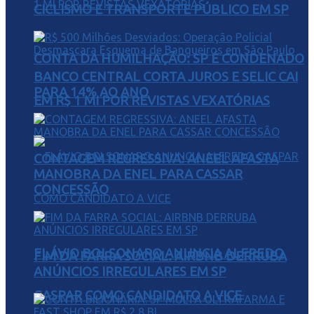
CICLISMO E TRANSPORTE PÚBLICO EM SP
CONTA DA HUMILHAÇÃO: SP É CONDENADO
BANCO CENTRAL CORTA JUROS E SELIC CAI
PARA 14% AO ANO
EM R$ 1 MI POR REVISTAS VEXATÓRIAS
CONTAGEM REGRESSIVA: ANEEL AFASTA
MANOBRA DA ENEL PARA CASSAR
CONCESSÃO
FLÁVIO BOLSONARO ANUNCIA ALFREDO
FIM DA FARRA SOCIAL: AIRBNB DERRUBA
ANÚNCIOS IRREGULARES EM SP
GASPAR COMO CANDIDATO A VICE