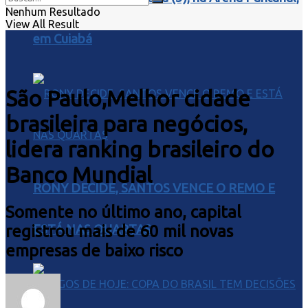
Nenhum Resultado
View All Result
em Cuiabá
São Paulo,Melhor cidade
brasileira para negócios,
lidera ranking brasileiro do
Banco Mundial
RONY DECIDE, SANTOS VENCE O REMO E
Somente no último ano, capital
registrou mais de 60 mil novas
ESTÁ NAS QUARTAS
empresas de baixo risco