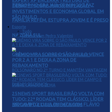
EXPERT XP ENCERRA TRÊS DIAS DE
TERROR NO GRAJAÚ: CRIMINOSO FAZ
DEBATES SOBRE JUROS, INFLAÇÃO,
INVESTIMENTOS E ECONOMIA GLOBAL EM
SÃO PAULO
FAMÍLIA REFÉM, ESTUPRA JOVEM E É PRESO
Esporte
Tudo
NA ZONA SUL
Futebol com Pedro Valentini
GRÊMIO VIRA SOBRE O SÃO PAULO, VENCE
POR 2 A 1 E DEIXA A ZONA DE
REBAIXAMENTO
25NEWS SPORT BRASILEIRÃO VOLTA COM
TUDO: 22ª RODADA TEM CLÁSSICO, LÍDER
NEXUS/BTG: LULA EMPATA COM FLÁVIO
EM CAMPO E DUELOS DECISIVOS