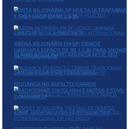
CONTA BILIONÁRIA: SP MULTA ULTRAFARMA
E FAST SHOP EM R$ 2,8 BI
ARENA BILIONÁRIA EM SP: CIDADE
GANHARÁ ESPAÇO DE R$ 1,5 BI PARA SHOWS
FLÁVIO BOLSONARO ANUNCIA HOJE SEU
INTERNACIONAIS
CANDIDATO A VICE-PRESIDENTE
MUDANÇA NO ASFALTO: CARROS
TRADICIONAIS ENCOLHEM E MOTOS E SUVS
DOMINAM SP