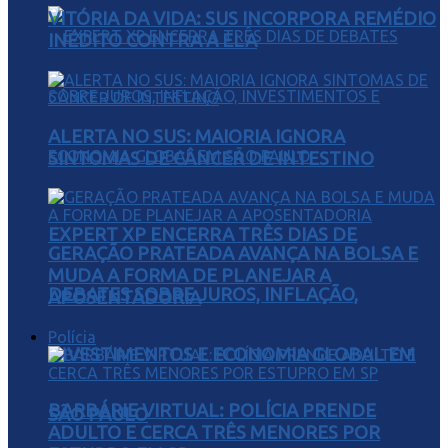
VITÓRIA DA VIDA: SUS INCORPORA REMÉDIO
INÉDITO CONTRA A ELA
ALERTA NO SUS: MAIORIA IGNORA
SINTOMAS DE CÂNCER DE INTESTINO
EXPERT XP ENCERRA TRÊS DIAS DE
GERAÇÃO PRATEADA AVANÇA NA BOLSA E
MUDA A FORMA DE PLANEJAR A
DEBATES SOBRE JUROS, INFLAÇÃO,
APOSENTADORIA
Polícia
INVESTIMENTOS E ECONOMIA GLOBAL EM
BARBÁRIE VIRTUAL: POLÍCIA PRENDE
SÃO PAULO
ADULTO E CERCA TRÊS MENORES POR