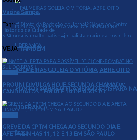
Vacina Sampa.
Tags:
# Direto da Redação do Jornal25News no Centro
Histórico da Cidade de
SP
#jornalismoalternativo
#jornalista mariomarcovicchio
VEJA
TAMBÉM
PALMEIRAS GOLEIA O VITÓRIA, ABRE OITO
Cidade
PROUNI DIVULGA HOJE SEGUNDA CHAMADA;
PONTOS SOBRE O FLAMENGO E DISPARA NA
CANDIDATOS TÊM ATÉ 14 DE AGOSTO
LIDERANÇA
Cidade
GREVE DA CPTM CHEGA AO SEGUNDO DIA E
Brasil
AFETA LINHAS 11, 12 E 13 EM SÃO PAULO