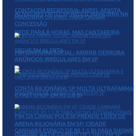
CONTAGEM REGRESSIVA: ANEEL AFASTA
ALÍVIO RESTRITO: SP REDUZ MANOBRA NA
MANOBRA DA ENEL PARA CASSAR
CONCESSÃO
REDE PARA 8 HORAS, MAS CANTAREIRA
SEGUE EM ALERTA
FIM DA FARRA SOCIAL: AIRBNB DERRUBA
ANÚNCIOS IRREGULARES EM SP
CONTA BILIONÁRIA: SP MULTA ULTRAFARMA
E FAST SHOP EM R$ 2,8 BI
FIM DA LINHA: POLÍCIA PRENDE LÍDER DE
ARENA BILIONÁRIA EM SP: CIDADE
GANHARÁ ESPAÇO DE R$ 1,5 BI PARA SHOWS
QUADRILHA DE CARROS DE LUXO EM SP