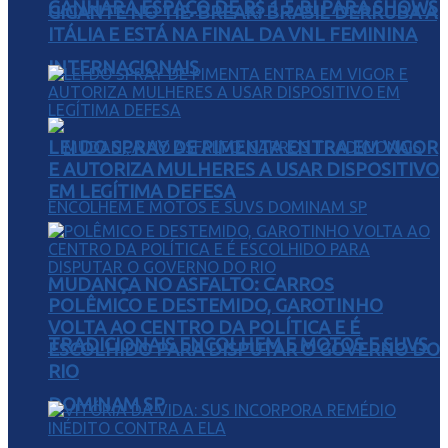
GANHARÁ ESPAÇO DE R$ 1,5 BI PARA SHOWS
GIGANTE NO TIE-BREAK: BRASIL DERRUBA A
ITÁLIA E ESTÁ NA FINAL DA VNL FEMININA
INTERNACIONAIS
LEI DO SPRAY DE PIMENTA ENTRA EM VIGOR
E AUTORIZA MULHERES A USAR DISPOSITIVO
EM LEGÍTIMA DEFESA
MUDANÇA NO ASFALTO: CARROS
POLÊMICO E DESTEMIDO, GAROTINHO
VOLTA AO CENTRO DA POLÍTICA E É
TRADICIONAIS ENCOLHEM E MOTOS E SUVS
ESCOLHIDO PARA DISPUTAR O GOVERNO DO
RIO
DOMINAM SP