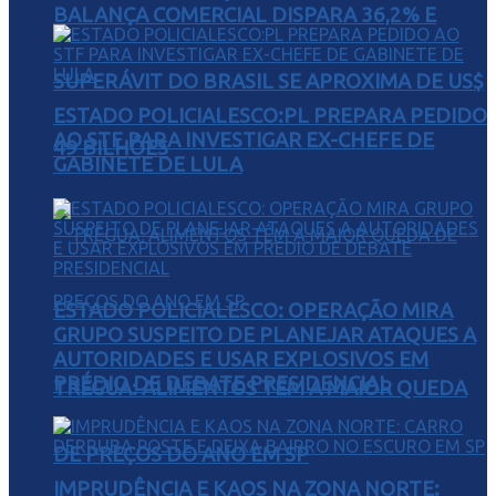
BALANÇA COMERCIAL DISPARA 36,2% E
SUPERÁVIT DO BRASIL SE APROXIMA DE US$
ESTADO POLICIALESCO:PL PREPARA PEDIDO
AO STF PARA INVESTIGAR EX-CHEFE DE
49 BILHÕES
GABINETE DE LULA
ESTADO POLICIALESCO: OPERAÇÃO MIRA
GRUPO SUSPEITO DE PLANEJAR ATAQUES A
AUTORIDADES E USAR EXPLOSIVOS EM
PRÉDIO DE DEBATE PRESIDENCIAL
TRÉGUA: ALIMENTOS TÊM A MAIOR QUEDA
DE PREÇOS DO ANO EM SP
IMPRUDÊNCIA E KAOS NA ZONA NORTE: