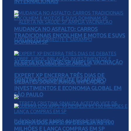
INTERNACIONAIS
MUDANÇA NO ASFALTO: CARROS
TRADICIONAIS ENCOLHEM E MOTOS E SUVS
DOMINAM SP
ALERTA NA SAÚDE: SP AMPLIA VACINAÇÃO
EXPERT XP ENCERRA TRÊS DIAS DE
CONTRA POLIOMIELITE E SARAMPO
DEBATES SOBRE JUROS, INFLAÇÃO,
INVESTIMENTOS E ECONOMIA GLOBAL EM
SÃO PAULO
GUERRA DOS APPS: 99 DESPEJA R$ 100
MILHÕES E LANÇA COMPRAS EM SP