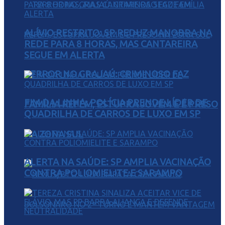
ALÍVIO RESTRITO: SP REDUZ MANOBRA NA
REDE PARA 8 HORAS, MAS CANTAREIRA
SEGUE EM ALERTA
TERROR NO GRAJAÚ: CRIMINOSO FAZ
FIM DA LINHA: POLÍCIA PRENDE LÍDER DE
FAMÍLIA REFÉM, ESTUPRA JOVEM E É PRESO
QUADRILHA DE CARROS DE LUXO EM SP
NA ZONA SUL
ALERTA NA SAÚDE: SP AMPLIA VACINAÇÃO
CONTRA POLIOMIELITE E SARAMPO