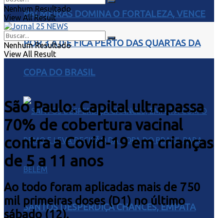
Nenhum Resultado
PALMEIRAS DOMINA O FORTALEZA, VENCE
View All Result
POR 3 A 0 E FICA PERTO DAS QUARTAS DA
Nenhum Resultado
View All Result
COPA DO BRASIL
São Paulo: Capital ultrapassa
70% de cobertura vacinal
contra a Covid-19 em crianças
de 5 a 11 anos
Ao todo foram aplicadas mais de 750
mil primeiras doses (D1) no último
SANTOS DESPERDIÇA CHANCES, EMPATA
sábado (12).