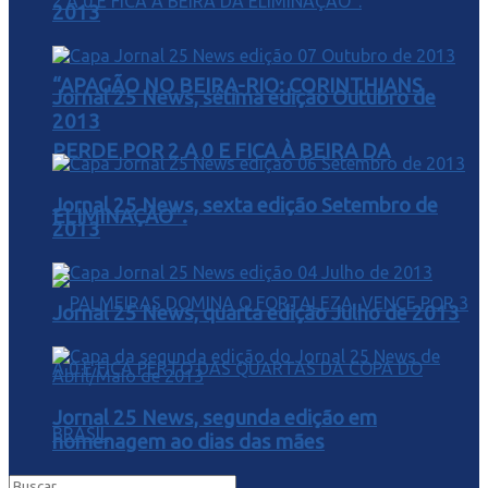
2013
“APAGÃO NO BEIRA-RIO: CORINTHIANS
Jornal 25 News, sétima edição Outubro de
2013
PERDE POR 2 A 0 E FICA À BEIRA DA
Jornal 25 News, sexta edição Setembro de
ELIMINAÇÃO”.
2013
Jornal 25 News, quarta edição Julho de 2013
Jornal 25 News, segunda edição em
homenagem ao dias das mães