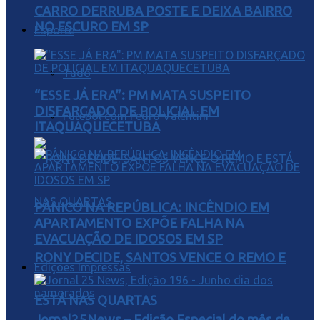
CARRO DERRUBA POSTE E DEIXA BAIRRO
NO ESCURO EM SP
Esporte
Tudo
“ESSE JÁ ERA”: PM MATA SUSPEITO
DISFARÇADO DE POLICIAL EM
Futebol com Pedro Valentini
ITAQUAQUECETUBA
PÂNICO NA REPÚBLICA: INCÊNDIO EM
APARTAMENTO EXPÕE FALHA NA
EVACUAÇÃO DE IDOSOS EM SP
RONY DECIDE, SANTOS VENCE O REMO E
Edições Impressas
ESTÁ NAS QUARTAS
Jornal25News – Edição Especial do mês de