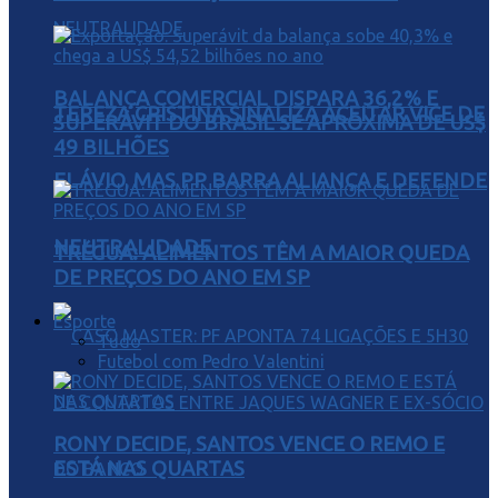
BALANÇA COMERCIAL DISPARA 36,2% E
TEREZA CRISTINA SINALIZA ACEITAR VICE DE
SUPERÁVIT DO BRASIL SE APROXIMA DE US$
49 BILHÕES
FLÁVIO, MAS PP BARRA ALIANÇA E DEFENDE
NEUTRALIDADE
TRÉGUA: ALIMENTOS TÊM A MAIOR QUEDA
DE PREÇOS DO ANO EM SP
Esporte
Tudo
Futebol com Pedro Valentini
RONY DECIDE, SANTOS VENCE O REMO E
ESTÁ NAS QUARTAS