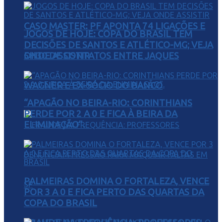
CASO MASTER: PF APONTA 74 LIGAÇÕES E
JOGOS DE HOJE: COPA DO BRASIL TEM
DECISÕES DE SANTOS E ATLÉTICO-MG; VEJA
5H30 DE CONTATOS ENTRE JAQUES
ONDE ASSISTIR
WAGNER E EX-SÓCIO DO BANCO
“APAGÃO NO BEIRA-RIO: CORINTHIANS
PERDE POR 2 A 0 E FICA À BEIRA DA
ELIMINAÇÃO”.
PALMEIRAS DOMINA O FORTALEZA, VENCE
POR 3 A 0 E FICA PERTO DAS QUARTAS DA
COPA DO BRASIL