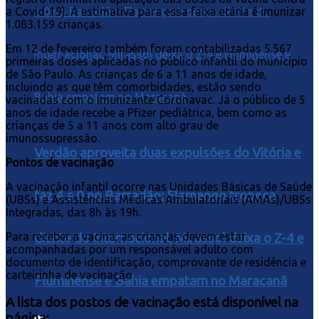
a Covid-19). A estimativa para essa faixa etária é imunizar
1.083.159 crianças.
Em 12 de fevereiro também foram contabilizadas 5.567
primeiras doses aplicadas no público infantil do município
de São Paulo. As crianças de 6 a 11 anos de idade,
incluindo as que têm comorbidades, estão sendo
vacinadas com o imunizante Coronavac. Já o público de 5
anos de idade recebe a Pfizer pediátrica, bem como as
crianças de 5 a 11 anos com alto grau de
imunossupressão.
Verdão aproveita duas expulsões do Vitória e
Pontos de vacinação
A vacinação infantil ocorre nas Unidades Básicas de Saúde
faz 4 a 0 no Barradão; Flamengo tropeça
(UBSs) e Assistências Médicas Ambulatoriais (AMAs)/UBSs
Integradas, das 8h às 19h.
Para receber a vacina, as crianças devem estar
diante do Internacional, Mirassol deixa o Z-4 e
acompanhadas por um responsável adulto com
documento de identificação, comprovante de residência e
carteirinha de vacinação.
Fluminense e Bahia empatam no Maracanã
A lista dos postos de vacinação está disponível na
página: