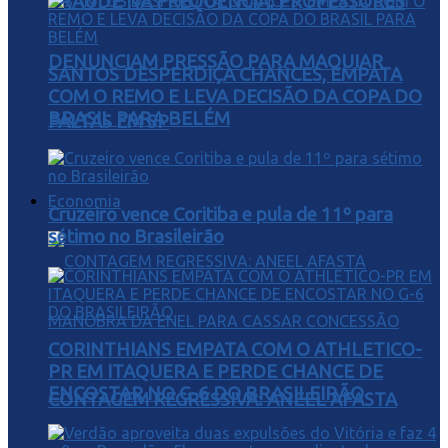
FRAUDE NA FREQUÊNCIA: PROFESSORES
DENUNCIAM PRESSÃO PARA MAQUIAR
SANTOS DESPERDIÇA CHANCES, EMPATA
COM O REMO E LEVA DECISÃO DA COPA DO
BRASIL PARA BELÉM
FALTAS EM SP
Economia
Cruzeiro vence Coritiba e pula de 11º para
sétimo no Brasileirão
CORINTHIANS EMPATA COM O ATHLETICO-
PR EM ITAQUERA E PERDE CHANCE DE
ENCOSTAR NO G-6 DO BRASILEIRÃO
CONTAGEM REGRESSIVA: ANEEL AFASTA