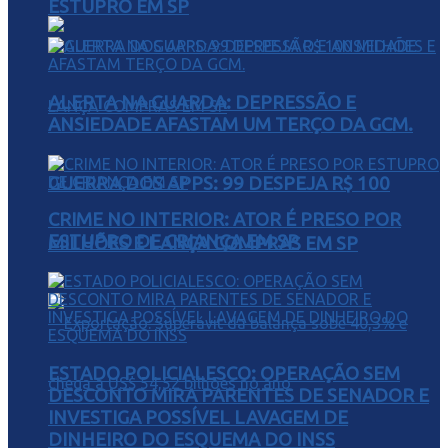
ESTUPRO EM SP
ALERTA NA GUARDA: DEPRESSÃO E
ANSIEDADE AFASTAM UM TERÇO DA GCM.
GUERRA DOS APPS: 99 DESPEJA R$ 100
CRIME NO INTERIOR: ATOR É PRESO POR
ESTUPRO DE CRIANÇA EM SP
MILHÕES E LANÇA COMPRAS EM SP
ESTADO POLICIALESCO: OPERAÇÃO SEM
DESCONTO MIRA PARENTES DE SENADOR E
INVESTIGA POSSÍVEL LAVAGEM DE
DINHEIRO DO ESQUEMA DO INSS