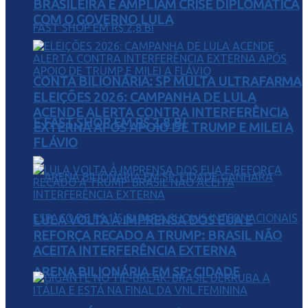
BRASILEIRA E AMPLIAM CRISE DIPLOMÁTICA
COM O GOVERNO LULA
CONTA BILIONÁRIA: SP MULTA ULTRAFARMA
ELEIÇÕES 2026: CAMPANHA DE LULA
ACENDE ALERTA CONTRA INTERFERÊNCIA
E FAST SHOP EM R$ 2,8 BI
EXTERNA APÓS APOIO DE TRUMP E MILEI A
FLÁVIO
LULA VOLTA À IMPRENSA DOS EUA E
REFORÇA RECADO A TRUMP: BRASIL NÃO
ACEITA INTERFERÊNCIA EXTERNA
ARENA BILIONÁRIA EM SP: CIDADE