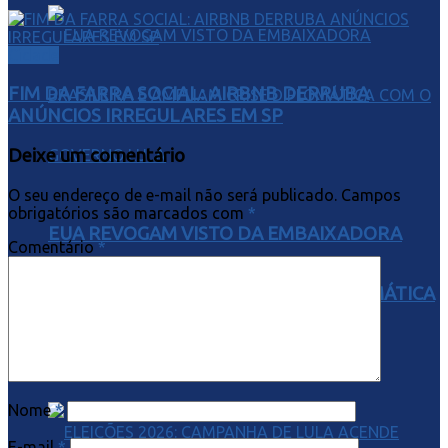
Cidade
FIM DA FARRA SOCIAL: AIRBNB DERRUBA
ANÚNCIOS IRREGULARES EM SP
Deixe um comentário
O seu endereço de e-mail não será publicado.
Campos
obrigatórios são marcados com
*
EUA REVOGAM VISTO DA EMBAIXADORA
Comentário
*
BRASILEIRA E AMPLIAM CRISE DIPLOMÁTICA
COM O GOVERNO LULA
Nome
*
E-mail
*