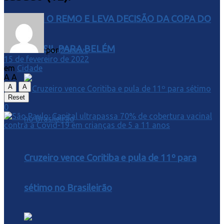
COM O REMO E LEVA DECISÃO DA COPA DO
BRASIL PARA BELÉM
por
25news
15 de fevereiro de 2022
em
Cidade
A
A
A
A
Reset
0
Cruzeiro vence Coritiba e pula de 11º para
sétimo no Brasileirão