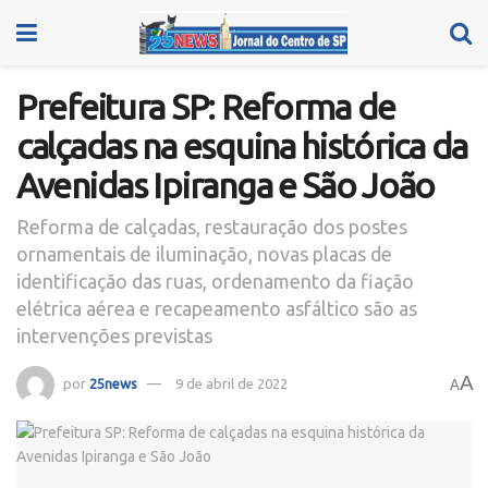
Prefeitura SP: Reforma de
calçadas na esquina histórica da
Avenidas Ipiranga e São João
Reforma de calçadas, restauração dos postes
ornamentais de iluminação, novas placas de
identificação das ruas, ordenamento da fiação
elétrica aérea e recapeamento asfáltico são as
intervenções previstas
A
por
25news
9 de abril de 2022
A