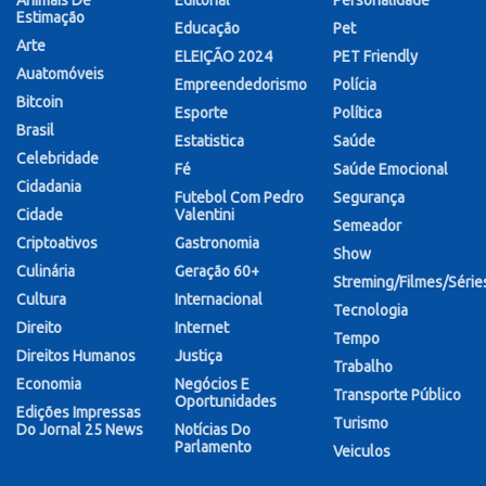
Animais De
Editorial
Personalidade
Estimação
Educação
Pet
Arte
ELEIÇÃO 2024
PET Friendly
Auatomóveis
Empreendedorismo
Polícia
Bitcoin
Esporte
Política
Brasil
Estatistica
Saúde
Celebridade
Fé
Saúde Emocional
Cidadania
Futebol Com Pedro
Segurança
Cidade
Valentini
Semeador
Criptoativos
Gastronomia
Show
Culinária
Geração 60+
Streming/Filmes/Série
Cultura
Internacional
Tecnologia
Direito
Internet
Tempo
Direitos Humanos
Justiça
Trabalho
Economia
Negócios E
Transporte Público
Oportunidades
Edições Impressas
Turismo
Do Jornal 25 News
Notícias Do
Parlamento
Veiculos