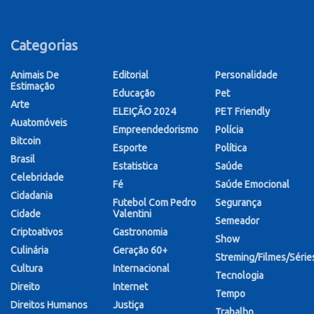
Categorias
Animais De
Editorial
Personalidade
Estimação
Educação
Pet
Arte
ELEIÇÃO 2024
PET Friendly
Auatomóveis
Empreendedorismo
Polícia
Bitcoin
Esporte
Política
Brasil
Estatistica
Saúde
Celebridade
Fé
Saúde Emocional
Cidadania
Futebol Com Pedro
Segurança
Cidade
Valentini
Semeador
Criptoativos
Gastronomia
Show
Culinária
Geração 60+
Streming/Filmes/Série
Cultura
Internacional
Tecnologia
Direito
Internet
Tempo
Direitos Humanos
Justiça
Trabalho