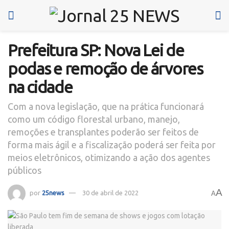
Prefeitura SP: Nova Lei de
podas e remoção de árvores
na cidade
Com a nova legislação, que na prática funcionará
como um código florestal urbano, manejo,
remoções e transplantes poderão ser feitos de
forma mais ágil e a fiscalização poderá ser feita por
meios eletrônicos, otimizando a ação dos agentes
públicos
A
por
25news
30 de abril de 2022
A