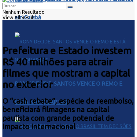
Nenhum Resultado
em Cuiabá
View All Result
Prefeitura e Estado investem
R$ 40 milhões para atrair
filmes que mostram a capital
no exterior
RONY DECIDE, SANTOS VENCE O REMO E
O “cash rebate”, espécie de reembolso,
ESTÁ NAS QUARTAS
beneficiará filmagens na capital
paulista com grande potencial de
impacto internacional