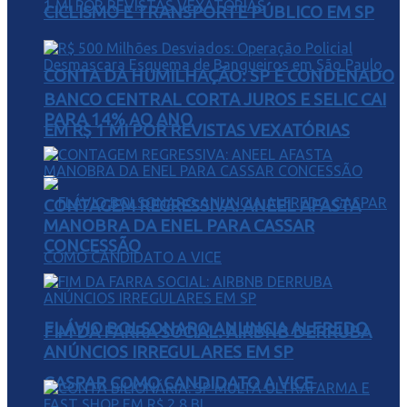
CICLISMO E TRANSPORTE PÚBLICO EM SP
CONTA DA HUMILHAÇÃO: SP É CONDENADO
BANCO CENTRAL CORTA JUROS E SELIC CAI
PARA 14% AO ANO
EM R$ 1 MI POR REVISTAS VEXATÓRIAS
CONTAGEM REGRESSIVA: ANEEL AFASTA
MANOBRA DA ENEL PARA CASSAR
CONCESSÃO
FLÁVIO BOLSONARO ANUNCIA ALFREDO
FIM DA FARRA SOCIAL: AIRBNB DERRUBA
ANÚNCIOS IRREGULARES EM SP
GASPAR COMO CANDIDATO A VICE