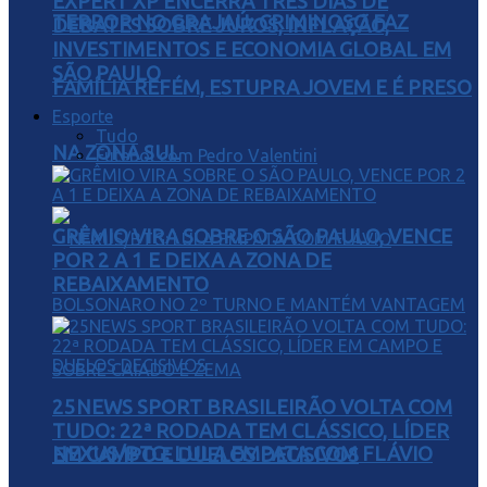
EXPERT XP ENCERRA TRÊS DIAS DE
TERROR NO GRAJAÚ: CRIMINOSO FAZ
DEBATES SOBRE JUROS, INFLAÇÃO,
INVESTIMENTOS E ECONOMIA GLOBAL EM
SÃO PAULO
FAMÍLIA REFÉM, ESTUPRA JOVEM E É PRESO
Esporte
Tudo
NA ZONA SUL
Futebol com Pedro Valentini
GRÊMIO VIRA SOBRE O SÃO PAULO, VENCE
POR 2 A 1 E DEIXA A ZONA DE
REBAIXAMENTO
25NEWS SPORT BRASILEIRÃO VOLTA COM
TUDO: 22ª RODADA TEM CLÁSSICO, LÍDER
NEXUS/BTG: LULA EMPATA COM FLÁVIO
EM CAMPO E DUELOS DECISIVOS