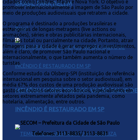
cidades como Londres, Madri e Nova York. O objetivo é
BRASIL PARA BELÉM
promover internacionalmente a imagem de São Paulo por
meio de produções audiovisuais que retratem a cidade.
O programa é destinado a produções brasileiras e
Brasil
estrangeiras de longas-metragens (live actions ou
animações), séries e obras publicitárias internacionais,
filmadas total ou parcialmente na cidade. Portanto, atrair
filmagens para a cidade é gerar empregos e investimentos,
além é claro, de promover São Paulo nacional e
internacionalmente, o que também aumenta o número de
turistas.
Conforme estudo da Olsberg-SPI (instituição de referência
internacional em pesquisa sobre o setor audiovisual), em
média 67% dos custos de uma produção audiovisual são
MEMÓRIA SOBRE TRILHOS: VAGÃO SALVO DE
gastos em outros setores econômicos, especialmente em
setores extremamente afetados pela pandemia, como
hotelaria, alimentação, entre outros.
INCÊNDIO É RESTAURADO EM SP
SECOM – Prefeitura da Cidade de São Paulo
Telefones: 3113-8835/ 3113-8831