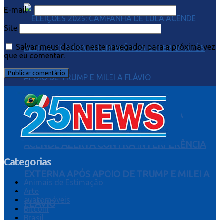
E-mail
*
Site
Salvar meus dados neste navegador para a próxima vez
que eu comentar.
ELEIÇÕES 2026: CAMPANHA DE LULA
ACENDE ALERTA CONTRA INTERFERÊNCIA
Categorias
EXTERNA APÓS APOIO DE TRUMP E MILEI A
Animais de Estimação
Arte
auatomóveis
FLÁVIO
Bitcoin
Brasil