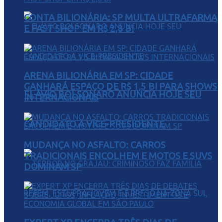
CONTA BILIONÁRIA: SP MULTA ULTRAFARMA
E FAST SHOP EM R$ 2,8 BI
ARENA BILIONÁRIA EM SP: CIDADE
GANHARÁ ESPAÇO DE R$ 1,5 BI PARA SHOWS
FLÁVIO BOLSONARO ANUNCIA HOJE SEU
INTERNACIONAIS
CANDIDATO A VICE-PRESIDENTE
MUDANÇA NO ASFALTO: CARROS
TRADICIONAIS ENCOLHEM E MOTOS E SUVS
DOMINAM SP