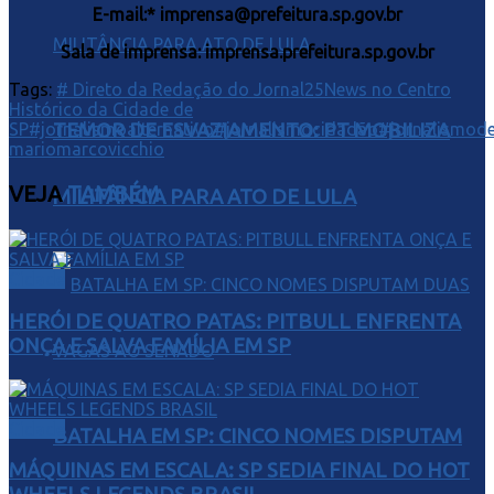
E-mail:* imprensa@prefeitura.sp.gov.br
Sala de imprensa: imprensa.prefeitura.sp.gov.br
Tags:
# Direto da Redação do Jornal25News no Centro
Histórico da Cidade de
TEMOR DE ESVAZIAMENTO: PT MOBILIZA
SP
#jornalismoalternativo
#jornalismocidadão
#jornalismode
mariomarcovicchio
VEJA
TAMBÉM
MILITÂNCIA PARA ATO DE LULA
Cidade
HERÓI DE QUATRO PATAS: PITBULL ENFRENTA
ONÇA E SALVA FAMÍLIA EM SP
Cidade
BATALHA EM SP: CINCO NOMES DISPUTAM
MÁQUINAS EM ESCALA: SP SEDIA FINAL DO HOT