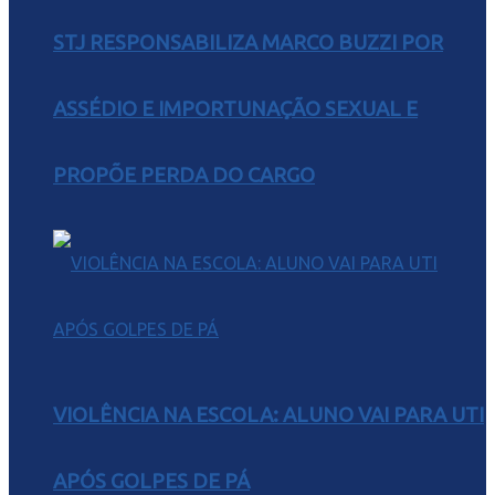
STJ RESPONSABILIZA MARCO BUZZI POR
ASSÉDIO E IMPORTUNAÇÃO SEXUAL E
PROPÕE PERDA DO CARGO
VIOLÊNCIA NA ESCOLA: ALUNO VAI PARA UTI
APÓS GOLPES DE PÁ