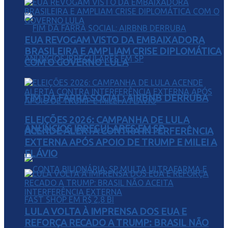
EUA REVOGAM VISTO DA EMBAIXADORA
BRASILEIRA E AMPLIAM CRISE DIPLOMÁTICA
COM O GOVERNO LULA
FIM DA FARRA SOCIAL: AIRBNB DERRUBA
ELEIÇÕES 2026: CAMPANHA DE LULA
ANÚNCIOS IRREGULARES EM SP
ACENDE ALERTA CONTRA INTERFERÊNCIA
EXTERNA APÓS APOIO DE TRUMP E MILEI A
FLÁVIO
LULA VOLTA À IMPRENSA DOS EUA E
REFORÇA RECADO A TRUMP: BRASIL NÃO