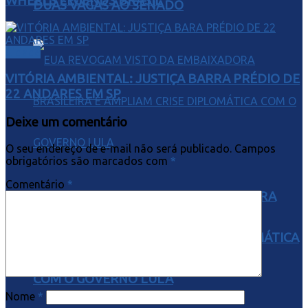
WHEELS LEGENDS BRASIL
DUAS VAGAS AO SENADO
Cidade
VITÓRIA AMBIENTAL: JUSTIÇA BARRA PRÉDIO DE
22 ANDARES EM SP
Deixe um comentário
O seu endereço de e-mail não será publicado.
Campos
obrigatórios são marcados com
*
Comentário
*
EUA REVOGAM VISTO DA EMBAIXADORA
BRASILEIRA E AMPLIAM CRISE DIPLOMÁTICA
COM O GOVERNO LULA
Nome
*