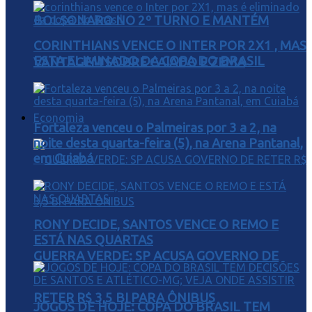
BOLSONARO NO 2º TURNO E MANTÉM
CORINTHIANS VENCE O INTER POR 2X1 , MAS
ESTA ELIMINADO DA COPA DO BRASIL
VANTAGEM SOBRE CAIADO E ZEMA
Economia
Fortaleza venceu o Palmeiras por 3 a 2, na
noite desta quarta-feira (5), na Arena Pantanal,
em Cuiabá
RONY DECIDE, SANTOS VENCE O REMO E
ESTÁ NAS QUARTAS
GUERRA VERDE: SP ACUSA GOVERNO DE
RETER R$ 3,5 BI PARA ÔNIBUS
JOGOS DE HOJE: COPA DO BRASIL TEM