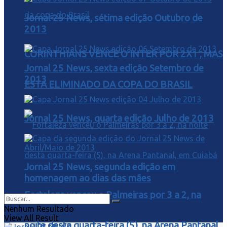
Jornal 25 News, sétima edição Outubro de
2013
CORINTHIANS VENCE O INTER POR 2X1 , MAS
Jornal 25 News, sexta edição Setembro de
2013
ESTA ELIMINADO DA COPA DO BRASIL
Jornal 25 News, quarta edição Julho de 2013
Jornal 25 News, segunda edição em
homenagem ao dias das mães
Fortaleza venceu o Palmeiras por 3 a 2, na
Nenhum Resultado
View All Result
noite desta quarta-feira (5), na Arena Pantanal,