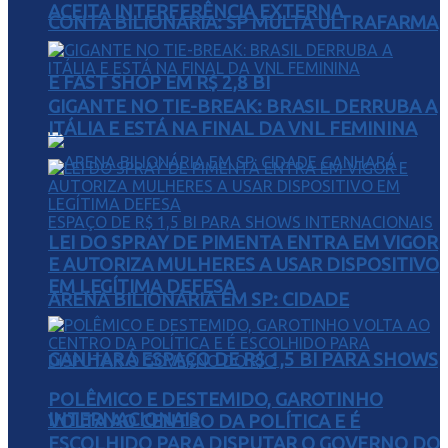
ACEITA INTERFERÊNCIA EXTERNA
CONTA BILIONÁRIA: SP MULTA ULTRAFARMA
E FAST SHOP EM R$ 2,8 BI
GIGANTE NO TIE-BREAK: BRASIL DERRUBA A
ITÁLIA E ESTÁ NA FINAL DA VNL FEMININA
LEI DO SPRAY DE PIMENTA ENTRA EM VIGOR
E AUTORIZA MULHERES A USAR DISPOSITIVO
EM LEGÍTIMA DEFESA
ARENA BILIONÁRIA EM SP: CIDADE
GANHARÁ ESPAÇO DE R$ 1,5 BI PARA SHOWS
POLÊMICO E DESTEMIDO, GAROTINHO
INTERNACIONAIS
VOLTA AO CENTRO DA POLÍTICA E É
ESCOLHIDO PARA DISPUTAR O GOVERNO DO