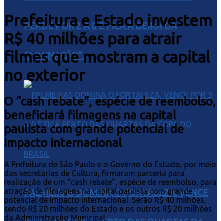
Prefeitura e Estado investem
PERDE POR 2 A 0 E FICA À BEIRA DA
R$ 40 milhões para atrair
filmes que mostram a capital
ELIMINAÇÃO”.
no exterior
O “cash rebate”, espécie de reembolso,
beneficiará filmagens na capital
paulista com grande potencial de
impacto internacional
A Prefeitura de São Paulo e o Governo do Estado, por meio
das secretarias de Cultura, firmaram parceria para
realização de um “cash rebate”, espécie de reembolso, para
atração de filmagens na capital paulista com grande
PALMEIRAS DOMINA O FORTALEZA, VENCE
potencial de impacto internacional. Serão R$ 40 milhões,
sendo R$ 20 milhões do Estado e os outros R$ 20 milhões
da Administração Municipal.