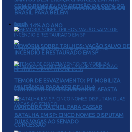
COM O REMO E LEVA DECISÃO DA COPA DO
BANCO CENTRAL CORTA JUROS E SELIC CAI
BRASIL PARA BELÉM
Brasil
PARA 14% AO ANO
MEMÓRIA SOBRE TRILHOS: VAGÃO SALVO DE
INCÊNDIO É RESTAURADO EM SP
TEMOR DE ESVAZIAMENTO: PT MOBILIZA
MILITÂNCIA PARA ATO DE LULA
CONTAGEM REGRESSIVA: ANEEL AFASTA
MANOBRA DA ENEL PARA CASSAR
BATALHA EM SP: CINCO NOMES DISPUTAM
DUAS VAGAS AO SENADO
CONCESSÃO