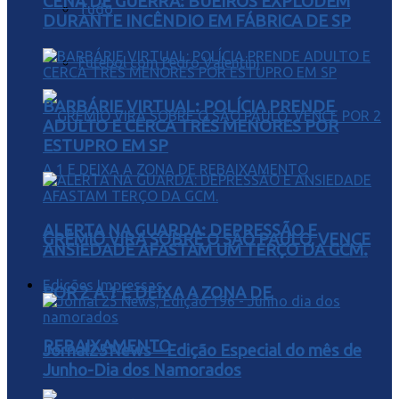
CENA DE GUERRA: BUEIROS EXPLODEM
Tudo
DURANTE INCÊNDIO EM FÁBRICA DE SP
Futebol com Pedro Valentini
BARBÁRIE VIRTUAL: POLÍCIA PRENDE
ADULTO E CERCA TRÊS MENORES POR
ESTUPRO EM SP
ALERTA NA GUARDA: DEPRESSÃO E
GRÊMIO VIRA SOBRE O SÃO PAULO, VENCE
ANSIEDADE AFASTAM UM TERÇO DA GCM.
Edições Impressas
POR 2 A 1 E DEIXA A ZONA DE
REBAIXAMENTO
Jornal25News – Edição Especial do mês de
Junho-Dia dos Namorados