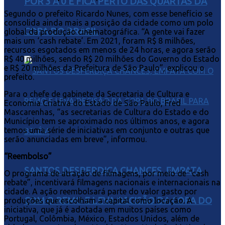
POR 3 A 0 E FICA PERTO DAS QUARTAS DA
Segundo o prefeito Ricardo Nunes, com esse benefício se
consolida ainda mais a posição da cidade como um polo
COPA DO BRASIL
global da produção cinematográfica. “A gente vai fazer
mais um ‘cash rebate’. Em 2021, foram R$ 8 milhões,
recursos esgotados em menos de 24 horas, e agora serão
R$ 40 milhões, sendo R$ 20 milhões do Governo do Estado
e R$ 20 milhões da Prefeitura de São Paulo”, explicou o
prefeito.
Para o chefe de gabinete da Secretaria de Cultura e
Economia Criativa do Estado de São Paulo, Fred
Mascarenhas, “as secretarias de Cultura do Estado e do
Município tem se aproximado nos últimos anos, e agora
temos uma série de iniciativas em conjunto e outras que
serão anunciadas em breve”, informou.
“Reembolso”
SANTOS DESPERDIÇA CHANCES, EMPATA
O programa de atração de filmagens, por meio de “cash
rebate”, incentivará filmagens nacionais e internacionais na
cidade. A ação reembolsará parte do valor gasto por
COM O REMO E LEVA DECISÃO DA COPA DO
produções que escolham a capital como locação. A
iniciativa, que já é adotada em muitos países como
Portugal, Colômbia, México, Estados Unidos, além de