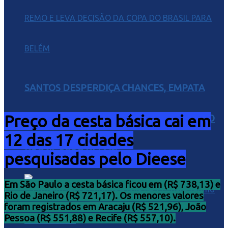
SANTOS DESPERDIÇA CHANCES, EMPATA
Preço da cesta básica cai em
COM O REMO E LEVA DECISÃO DA COPA DO
12 das 17 cidades
BRASIL PARA BELÉM
pesquisadas pelo Dieese
Em São Paulo a cesta básica ficou em (R$ 738,13) e
Rio de Janeiro (R$ 721,17). Os menores valores
foram registrados em Aracaju (R$ 521,96), João
Pessoa (R$ 551,88) e Recife (R$ 557,10).