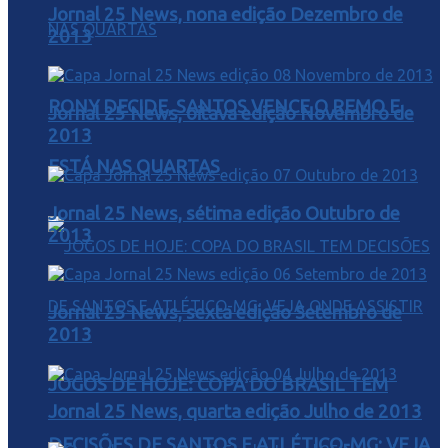
Jornal 25 News, nona edição Dezembro de
2013
RONY DECIDE, SANTOS VENCE O REMO E
Jornal 25 News, oitava edição Novembro de
2013
ESTÁ NAS QUARTAS
Jornal 25 News, sétima edição Outubro de
2013
Jornal 25 News, sexta edição Setembro de
2013
JOGOS DE HOJE: COPA DO BRASIL TEM
Jornal 25 News, quarta edição Julho de 2013
DECISÕES DE SANTOS E ATLÉTICO-MG; VEJA