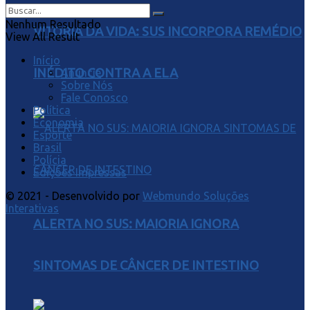
Nenhum Resultado
VITÓRIA DA VIDA: SUS INCORPORA REMÉDIO
View All Result
Início
INÉDITO CONTRA A ELA
Anuncie
Sobre Nós
Fale Conosco
Política
Economia
Esporte
Brasil
Polícia
Edições Impressas
© 2021 - Desenvolvido por
Webmundo Soluções
Interativas
ALERTA NO SUS: MAIORIA IGNORA
SINTOMAS DE CÂNCER DE INTESTINO