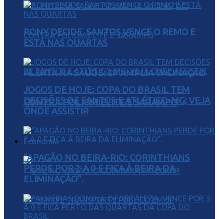
RONY DECIDE, SANTOS VENCE O REMO E
ESTÁ NAS QUARTAS
ALERTA NA SAÚDE: SP AMPLIA VACINAÇÃO
JOGOS DE HOJE: COPA DO BRASIL TEM
DECISÕES DE SANTOS E ATLÉTICO-MG; VEJA
CONTRA POLIOMIELITE E SARAMPO
ONDE ASSISTIR
Economia
“APAGÃO NO BEIRA-RIO: CORINTHIANS
PERDE POR 2 A 0 E FICA À BEIRA DA
ELIMINAÇÃO”.