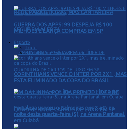
REDE PARA 8 HORAS, MAS CANTAREIRA
GUERRA DOS APPS: 99 DESPEJA R$ 100
SEGUE EM ALERTA
MILHÕES E LANÇA COMPRAS EM SP
Esporte
Tudo
Futebol com Pedro Valentini
CORINTHIANS VENCE O INTER POR 2X1 , MAS
ESTA ELIMINADO DA COPA DO BRASIL
FIM DA LINHA: POLÍCIA PRENDE LÍDER DE
Fortaleza venceu o Palmeiras por 3 a 2, na
QUADRILHA DE CARROS DE LUXO EM SP
noite desta quarta-feira (5), na Arena Pantanal,
em Cuiabá