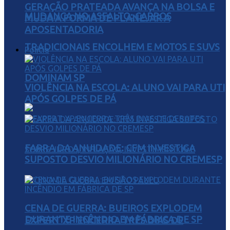
GERAÇÃO PRATEADA AVANÇA NA BOLSA E
MUDANÇA NO ASFALTO: CARROS
MUDA A FORMA DE PLANEJAR A
APOSENTADORIA
TRADICIONAIS ENCOLHEM E MOTOS E SUVS
Polícia
DOMINAM SP
VIOLÊNCIA NA ESCOLA: ALUNO VAI PARA UTI
APÓS GOLPES DE PÁ
FARRA DA ANUIDADE: CFM INVESTIGA
SUPOSTO DESVIO MILIONÁRIO NO CREMESP
CENA DE GUERRA: BUEIROS EXPLODEM
DURANTE INCÊNDIO EM FÁBRICA DE SP
EXPERT XP ENCERRA TRÊS DIAS DE