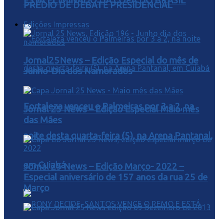
ESTA ELIMINADO DA COPA DO BRASIL
PRÉDIO DE DEBATE PRESIDENCIAL
Edições Impressas
Jornal25News – Edição Especial do mês de
Junho-Dia dos Namorados
Fortaleza venceu o Palmeiras por 3 a 2, na
Jornal 25 News – Edição Especial Maio mês
das Mães
noite desta quarta-feira (5), na Arena Pantanal,
em Cuiabá
Jornal 25 News – Edição Março- 2022 –
Especial aniversário de 157 anos da rua 25 de
Março