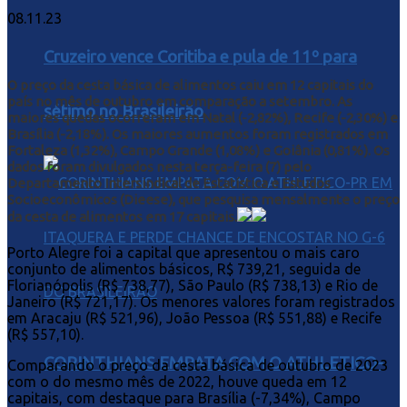
08.11.23
Cruzeiro vence Coritiba e pula de 11º para
O preço da cesta básica de alimentos caiu em 12 capitais do
país no mês de outubro em comparação a setembro. As
sétimo no Brasileirão
maiores quedas ocorreram em Natal (-2,82%), Recife (-2,30%) e
Brasília (-2,18%). Os maiores aumentos foram registrados em
Fortaleza (1,32%), Campo Grande (1,08%) e Goiânia (0,81%). Os
dados foram divulgados nesta terça-feira (7) pelo
Departamento Intersindical de Estatística e Estudos
Socioeconômicos (Dieese), que pesquisa mensalmente o preço
da cesta de alimentos em 17 capitais.
Porto Alegre foi a capital que apresentou o mais caro
conjunto de alimentos básicos, R$ 739,21, seguida de
Florianópolis (R$ 738,77), São Paulo (R$ 738,13) e Rio de
Janeiro (R$ 721,17). Os menores valores foram registrados
em Aracaju (R$ 521,96), João Pessoa (R$ 551,88) e Recife
(R$ 557,10).
CORINTHIANS EMPATA COM O ATHLETICO-
Comparando o preço da cesta básica de outubro de 2023
com o do mesmo mês de 2022, houve queda em 12
capitais, com destaque para Brasília (-7,34%), Campo