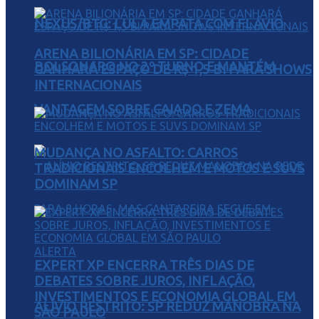
NEXUS/BTG: LULA EMPATA COM FLÁVIO
ARENA BILIONÁRIA EM SP: CIDADE
BOLSONARO NO 2º TURNO E MANTÉM
GANHARÁ ESPAÇO DE R$ 1,5 BI PARA SHOWS
INTERNACIONAIS
VANTAGEM SOBRE CAIADO E ZEMA
MUDANÇA NO ASFALTO: CARROS
TRADICIONAIS ENCOLHEM E MOTOS E SUVS
DOMINAM SP
EXPERT XP ENCERRA TRÊS DIAS DE
DEBATES SOBRE JUROS, INFLAÇÃO,
INVESTIMENTOS E ECONOMIA GLOBAL EM
ALÍVIO RESTRITO: SP REDUZ MANOBRA NA
SÃO PAULO