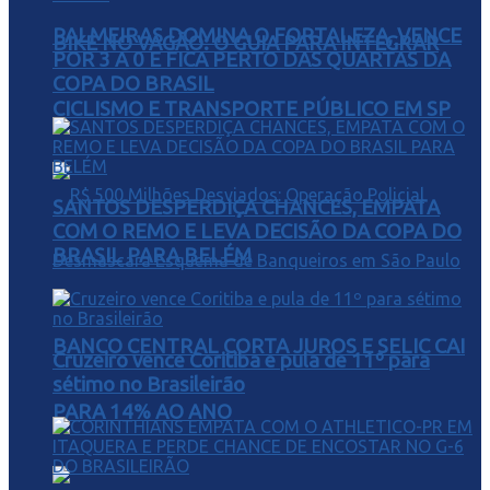
PALMEIRAS DOMINA O FORTALEZA, VENCE
BIKE NO VAGÃO: O GUIA PARA INTEGRAR
POR 3 A 0 E FICA PERTO DAS QUARTAS DA
COPA DO BRASIL
CICLISMO E TRANSPORTE PÚBLICO EM SP
SANTOS DESPERDIÇA CHANCES, EMPATA
COM O REMO E LEVA DECISÃO DA COPA DO
BRASIL PARA BELÉM
BANCO CENTRAL CORTA JUROS E SELIC CAI
Cruzeiro vence Coritiba e pula de 11º para
sétimo no Brasileirão
PARA 14% AO ANO