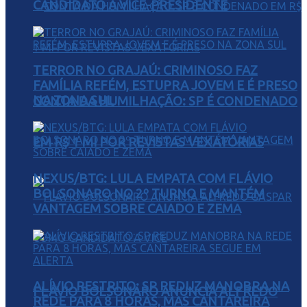
CANDIDATO A VICE-PRESIDENTE
TERROR NO GRAJAÚ: CRIMINOSO FAZ
FAMÍLIA REFÉM, ESTUPRA JOVEM E É PRESO
NA ZONA SUL
CONTA DA HUMILHAÇÃO: SP É CONDENADO
EM R$ 1 MI POR REVISTAS VEXATÓRIAS
NEXUS/BTG: LULA EMPATA COM FLÁVIO
BOLSONARO NO 2º TURNO E MANTÉM
VANTAGEM SOBRE CAIADO E ZEMA
ALÍVIO RESTRITO: SP REDUZ MANOBRA NA
FLÁVIO BOLSONARO ANUNCIA ALFREDO
REDE PARA 8 HORAS, MAS CANTAREIRA