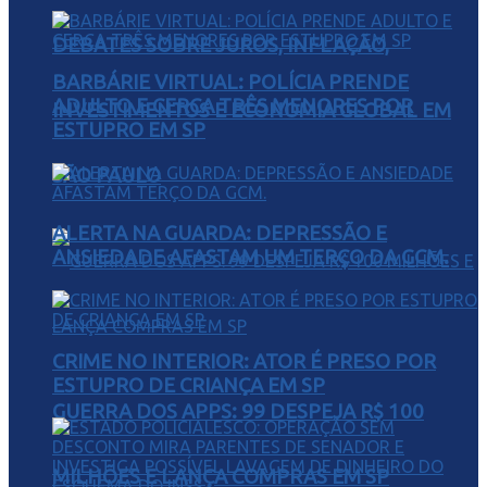
DEBATES SOBRE JUROS, INFLAÇÃO,
BARBÁRIE VIRTUAL: POLÍCIA PRENDE
ADULTO E CERCA TRÊS MENORES POR
INVESTIMENTOS E ECONOMIA GLOBAL EM
ESTUPRO EM SP
SÃO PAULO
ALERTA NA GUARDA: DEPRESSÃO E
ANSIEDADE AFASTAM UM TERÇO DA GCM.
CRIME NO INTERIOR: ATOR É PRESO POR
ESTUPRO DE CRIANÇA EM SP
GUERRA DOS APPS: 99 DESPEJA R$ 100
MILHÕES E LANÇA COMPRAS EM SP