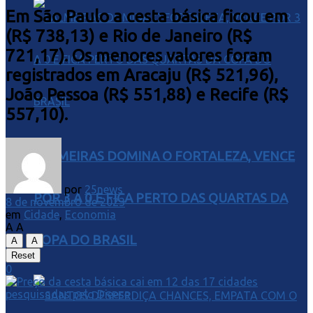
Em São Paulo a cesta básica ficou em
(R$ 738,13) e Rio de Janeiro (R$
721,17). Os menores valores foram
registrados em Aracaju (R$ 521,96),
João Pessoa (R$ 551,88) e Recife (R$
557,10).
PALMEIRAS DOMINA O FORTALEZA, VENCE
por
25news
POR 3 A 0 E FICA PERTO DAS QUARTAS DA
8 de novembro de 2023
em
Cidade
,
Economia
A
A
COPA DO BRASIL
A
A
Reset
0