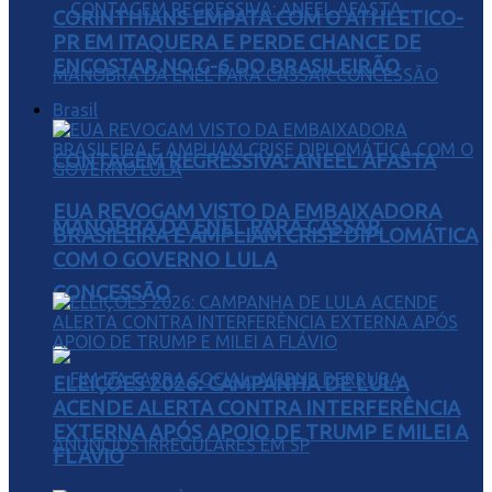
CORINTHIANS EMPATA COM O ATHLETICO-
PR EM ITAQUERA E PERDE CHANCE DE
ENCOSTAR NO G-6 DO BRASILEIRÃO
Brasil
CONTAGEM REGRESSIVA: ANEEL AFASTA
EUA REVOGAM VISTO DA EMBAIXADORA
MANOBRA DA ENEL PARA CASSAR
BRASILEIRA E AMPLIAM CRISE DIPLOMÁTICA
COM O GOVERNO LULA
CONCESSÃO
ELEIÇÕES 2026: CAMPANHA DE LULA
ACENDE ALERTA CONTRA INTERFERÊNCIA
EXTERNA APÓS APOIO DE TRUMP E MILEI A
FLÁVIO