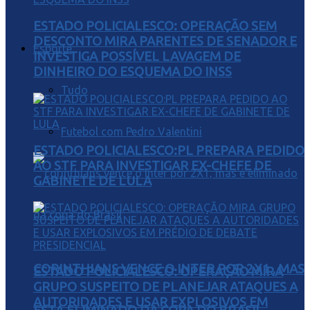
ESTADO POLICIALESCO: OPERAÇÃO SEM
DESCONTO MIRA PARENTES DE SENADOR E
Esporte
INVESTIGA POSSÍVEL LAVAGEM DE
DINHEIRO DO ESQUEMA DO INSS
Tudo
Futebol com Pedro Valentini
ESTADO POLICIALESCO:PL PREPARA PEDIDO
AO STF PARA INVESTIGAR EX-CHEFE DE
GABINETE DE LULA
CORINTHIANS VENCE O INTER POR 2X1 , MAS
ESTADO POLICIALESCO: OPERAÇÃO MIRA
GRUPO SUSPEITO DE PLANEJAR ATAQUES A
AUTORIDADES E USAR EXPLOSIVOS EM