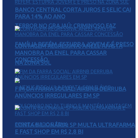
BANCO CENTRAL CORTA JUROS E SELIC CAI
PARA 14% AO ANO
TERROR NO GRAJAÚ: CRIMINOSO FAZ
FAMÍLIA REFÉM, ESTUPRA JOVEM E É PRESO
CONTAGEM REGRESSIVA: ANEEL AFASTA
MANOBRA DA ENEL PARA CASSAR
CONCESSÃO
NA ZONA SUL
FIM DA FARRA SOCIAL: AIRBNB DERRUBA
ANÚNCIOS IRREGULARES EM SP
CONTA BILIONÁRIA: SP MULTA ULTRAFARMA
E FAST SHOP EM R$ 2,8 BI