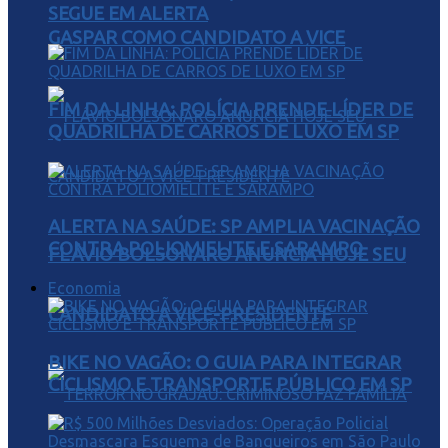
SEGUE EM ALERTA
GASPAR COMO CANDIDATO A VICE
FIM DA LINHA: POLÍCIA PRENDE LÍDER DE
QUADRILHA DE CARROS DE LUXO EM SP
ALERTA NA SAÚDE: SP AMPLIA VACINAÇÃO
CONTRA POLIOMIELITE E SARAMPO
FLÁVIO BOLSONARO ANUNCIA HOJE SEU
Economia
CANDIDATO A VICE-PRESIDENTE
BIKE NO VAGÃO: O GUIA PARA INTEGRAR
CICLISMO E TRANSPORTE PÚBLICO EM SP