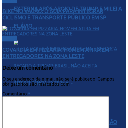
Cidade
EXTERNA APÓS APOIO DE TRUMP E MILEI A
BIKE NO VAGÃO: O GUIA PARA INTEGRAR
CICLISMO E TRANSPORTE PÚBLICO EM SP
FLÁVIO
Cidade
COVARDIA EM PIZZARIA: HOMEM ATIRA EM
ENTREGADORES NA ZONA LESTE
Deixe um comentário
O seu endereço de e-mail não será publicado.
Campos
obrigatórios são marcados com
*
Comentário
*
LULA VOLTA À IMPRENSA DOS EUA E
REFORÇA RECADO A TRUMP: BRASIL NÃO