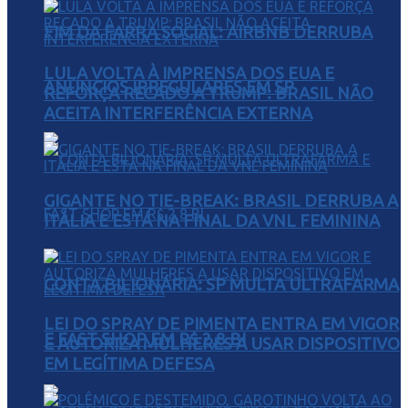
FIM DA FARRA SOCIAL: AIRBNB DERRUBA
LULA VOLTA À IMPRENSA DOS EUA E
ANÚNCIOS IRREGULARES EM SP
REFORÇA RECADO A TRUMP: BRASIL NÃO
ACEITA INTERFERÊNCIA EXTERNA
GIGANTE NO TIE-BREAK: BRASIL DERRUBA A
ITÁLIA E ESTÁ NA FINAL DA VNL FEMININA
CONTA BILIONÁRIA: SP MULTA ULTRAFARMA
LEI DO SPRAY DE PIMENTA ENTRA EM VIGOR
E FAST SHOP EM R$ 2,8 BI
E AUTORIZA MULHERES A USAR DISPOSITIVO
EM LEGÍTIMA DEFESA