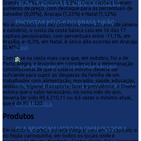
Grande (-6,9%), e Goiânia (-5,8%). Cinco capitais tiveram
PR EM ITAQUERA E PERDE CHANCE DE
aumento de preço, com destaque para os percentuais de
Salvador (0,09%), Aracaju (1,25%) e Natal (1,52%).
ENCOSTAR NO G-6 DO BRASILEIRÃO
No acumulado dos dez primeiros meses do ano (de janeiro
a outubro), o custo da cesta básica caiu em 16 das 17
capitais pesquisadas, com percentuais entre -11,1%, em
Brasília, e -0,3%, em Natal. A única alta ocorreu em Aracaju
(0,17%).
Brasil
Com base na cesta mais cara que, em outubro, foi a de
Porto Alegre, e levando em consideração a determinação
constitucional de que o salário mínimo deveria ser
suficiente para suprir as despesas da família de um
trabalhador com alimentação, moradia, saúde, educação,
vestuário, higiene, transporte, lazer e previdência, o Dieese
estima que o valor necessário, no nono mês do ano,
deveria ter sido R$ 6.210,11 ou 4,6 vezes o mínimo atual,
que é de R$ 1.320.
Produtos
EUA REVOGAM VISTO DA EMBAIXADORA
Em outubro, o preço do leite integral caiu em 15 capitais; o
do feijão carioquinha, em todos os locais onde é