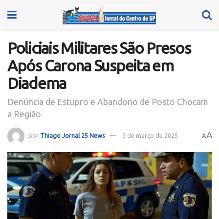
Policiais Militares São Presos
Após Carona Suspeita em
Diadema
Denúncia de Estupro e Abandono de Posto Chocam
a Região
A
por
Thiago Jornal 25 News
5 de março de 2025
A