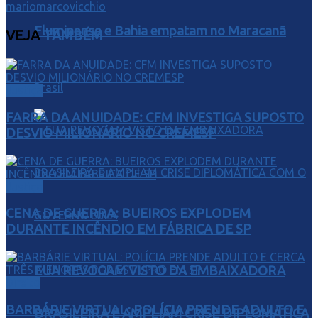
mariomarcovicchio
Fluminense e Bahia empatam no Maracanã
VEJA
TAMBÉM
Brasil
Justiça
FARRA DA ANUIDADE: CFM INVESTIGA SUPOSTO
DESVIO MILIONÁRIO NO CREMESP
Justiça
CENA DE GUERRA: BUEIROS EXPLODEM
DURANTE INCÊNDIO EM FÁBRICA DE SP
EUA REVOGAM VISTO DA EMBAIXADORA
Direito
BARBÁRIE VIRTUAL: POLÍCIA PRENDE ADULTO E
BRASILEIRA E AMPLIAM CRISE DIPLOMÁTICA