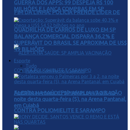
GUERRA DOS APPS: 99 DESPEJA R$ 100
MILHÕES E LANÇA COMPRAS EM SP
FIM DA LINHA: POLÍCIA PRENDE LÍDER DE
QUADRILHA DE CARROS DE LUXO EM SP
BALANÇA COMERCIAL DISPARA 36,2% E
SUPERÁVIT DO BRASIL SE APROXIMA DE US$
49 BILHÕES
Esporte
Tudo
Futebol com Pedro Valentini
Fortaleza venceu o Palmeiras por 3 a 2, na
ALERTA NA SAÚDE: SP AMPLIA VACINAÇÃO
noite desta quarta-feira (5), na Arena Pantanal,
em Cuiabá
CONTRA POLIOMIELITE E SARAMPO