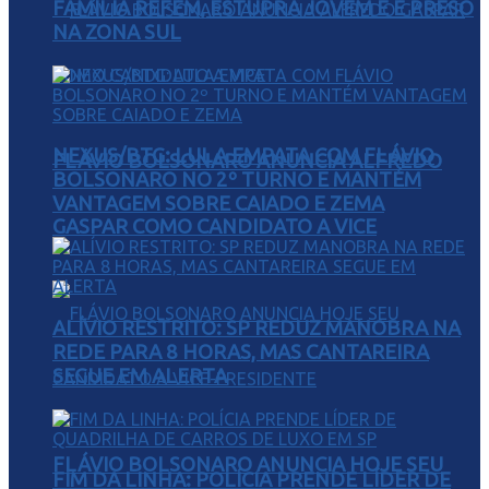
FAMÍLIA REFÉM, ESTUPRA JOVEM E É PRESO
NA ZONA SUL
NEXUS/BTG: LULA EMPATA COM FLÁVIO
FLÁVIO BOLSONARO ANUNCIA ALFREDO
BOLSONARO NO 2º TURNO E MANTÉM
VANTAGEM SOBRE CAIADO E ZEMA
GASPAR COMO CANDIDATO A VICE
ALÍVIO RESTRITO: SP REDUZ MANOBRA NA
REDE PARA 8 HORAS, MAS CANTAREIRA
SEGUE EM ALERTA
FLÁVIO BOLSONARO ANUNCIA HOJE SEU
FIM DA LINHA: POLÍCIA PRENDE LÍDER DE