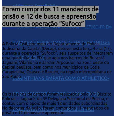
sétimo no Brasileirão
Foram cumpridos 11 mandados de
prisão e 12 de busca e apreensão
durante a operação “Sufoco”
A
Polícia Civil, por meio do Departamento de Polícia
Judiciária da Capital (Decap), deteve nesta terça-feira (17),
durante a operação “Sufoco”, seis suspeitos de integrarem
uma quadrilha do PIX que agia nos bairros do Butantã,
Jaguaré, Vila Sônia e Jardim Arpoador, na zona oeste da
Capital paulista, bem como nos municípios de Cotia,
Carapicuíba, Osasco e Barueri, na região metropolitana de
São Paulo.
CORINTHIANS EMPATA COM O ATHLETICO-
PR EM ITAQUERA E PERDE CHANCE DE
Os trabalhos de campo foram realizados pelo 93º Distrito
Policial – Jaguaré, da 3ª Delegacia Seccional de Polícia, e
contou com o apoio de mais 12 unidades subordinadas.
No decorrer da ação, foram cumpridos 11 mandados de
ENCOSTAR NO G-6 DO BRASILEIRÃO
prisão e 12 de busca e apreensão.