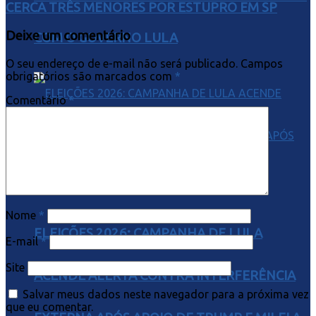
CERCA TRÊS MENORES POR ESTUPRO EM SP
Deixe um comentário
COM O GOVERNO LULA
O seu endereço de e-mail não será publicado.
Campos
obrigatórios são marcados com
*
Comentário
*
Nome
*
ELEIÇÕES 2026: CAMPANHA DE LULA
E-mail
*
Site
ACENDE ALERTA CONTRA INTERFERÊNCIA
Salvar meus dados neste navegador para a próxima vez
que eu comentar.