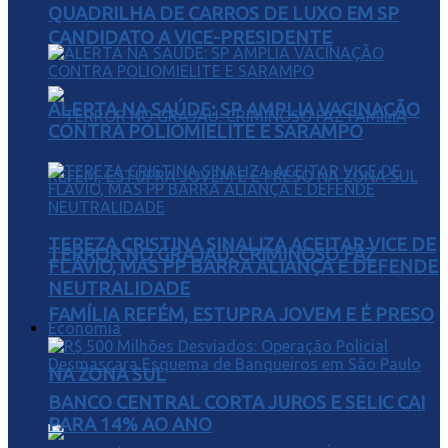
QUADRILHA DE CARROS DE LUXO EM SP
CANDIDATO A VICE-PRESIDENTE
ALERTA NA SAÚDE: SP AMPLIA VACINAÇÃO
CONTRA POLIOMIELITE E SARAMPO
TEREZA CRISTINA SINALIZA ACEITAR VICE DE
TERROR NO GRAJAÚ: CRIMINOSO FAZ
FLÁVIO, MAS PP BARRA ALIANÇA E DEFENDE
NEUTRALIDADE
FAMÍLIA REFÉM, ESTUPRA JOVEM E É PRESO
Economia
NA ZONA SUL
BANCO CENTRAL CORTA JUROS E SELIC CAI
PARA 14% AO ANO