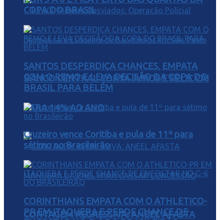
COPA DO BRASIL
SANTOS DESPERDIÇA CHANCES, EMPATA
COM O REMO E LEVA DECISÃO DA COPA DO
BANCO CENTRAL CORTA JUROS E SELIC CAI
BRASIL PARA BELÉM
PARA 14% AO ANO
Cruzeiro vence Coritiba e pula de 11º para
sétimo no Brasileirão
CORINTHIANS EMPATA COM O ATHLETICO-
PR EM ITAQUERA E PERDE CHANCE DE
CONTAGEM REGRESSIVA: ANEEL AFASTA