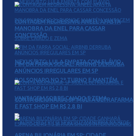
CONTAGEM REGRESSIVA: ANEEL AFASTA
MANOBRA DA ENEL PARA CASSAR
CONCESSÃO
NEXUS/BTG: LULA EMPATA COM FLÁVIO
FIM DA FARRA SOCIAL: AIRBNB DERRUBA
ANÚNCIOS IRREGULARES EM SP
BOLSONARO NO 2º TURNO E MANTÉM
VANTAGEM SOBRE CAIADO E ZEMA
CONTA BILIONÁRIA: SP MULTA ULTRAFARMA
E FAST SHOP EM R$ 2,8 BI
ARENA BILIONÁRIA EM SP: CIDADE