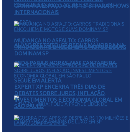
GANHARÁ ESPAÇO DE R$ 1,5 BI PARA SHOWS
INTERNACIONAIS
MUDANÇA NO ASFALTO: CARROS
ALÍVIO RESTRITO: SP REDUZ MANOBRA NA
TRADICIONAIS ENCOLHEM E MOTOS E SUVS
DOMINAM SP
REDE PARA 8 HORAS, MAS CANTAREIRA
SEGUE EM ALERTA
EXPERT XP ENCERRA TRÊS DIAS DE
DEBATES SOBRE JUROS, INFLAÇÃO,
INVESTIMENTOS E ECONOMIA GLOBAL EM
SÃO PAULO