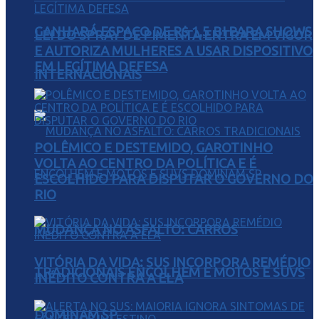
GANHARÁ ESPAÇO DE R$ 1,5 BI PARA SHOWS
LEI DO SPRAY DE PIMENTA ENTRA EM VIGOR
E AUTORIZA MULHERES A USAR DISPOSITIVO
EM LEGÍTIMA DEFESA
INTERNACIONAIS
POLÊMICO E DESTEMIDO, GAROTINHO
VOLTA AO CENTRO DA POLÍTICA E É
ESCOLHIDO PARA DISPUTAR O GOVERNO DO
RIO
MUDANÇA NO ASFALTO: CARROS
VITÓRIA DA VIDA: SUS INCORPORA REMÉDIO
TRADICIONAIS ENCOLHEM E MOTOS E SUVS
INÉDITO CONTRA A ELA
DOMINAM SP