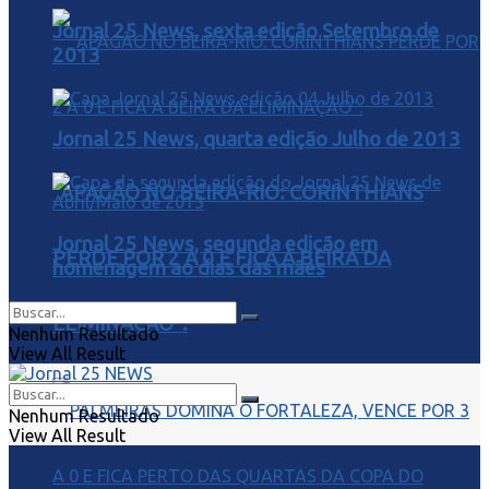
Jornal 25 News, sexta edição Setembro de
2013
Jornal 25 News, quarta edição Julho de 2013
“APAGÃO NO BEIRA-RIO: CORINTHIANS
Jornal 25 News, segunda edição em
PERDE POR 2 A 0 E FICA À BEIRA DA
homenagem ao dias das mães
ELIMINAÇÃO”.
Nenhum Resultado
View All Result
Nenhum Resultado
View All Result