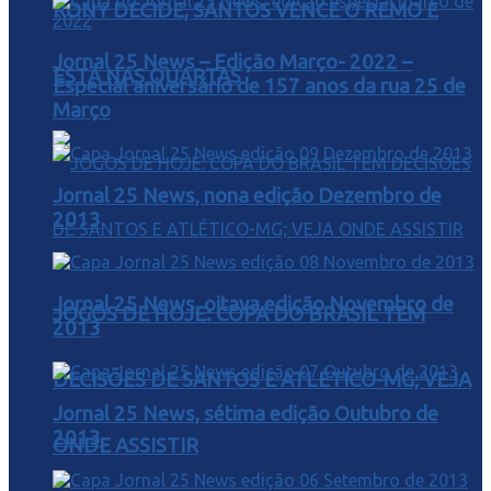
RONY DECIDE, SANTOS VENCE O REMO E
Jornal 25 News – Edição Março- 2022 –
ESTÁ NAS QUARTAS
Especial aniversário de 157 anos da rua 25 de
Março
Jornal 25 News, nona edição Dezembro de
2013
Jornal 25 News, oitava edição Novembro de
JOGOS DE HOJE: COPA DO BRASIL TEM
2013
DECISÕES DE SANTOS E ATLÉTICO-MG; VEJA
Jornal 25 News, sétima edição Outubro de
2013
ONDE ASSISTIR