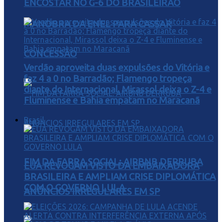
ENCOSTAR NO G-6 DO BRASILEIRÃO
MANOBRA DA ENEL PARA CASSAR
CONCESSÃO
Verdão aproveita duas expulsões do Vitória e
faz 4 a 0 no Barradão; Flamengo tropeça
diante do Internacional, Mirassol deixa o Z-4 e
Fluminense e Bahia empatam no Maracanã
Brasil
FIM DA FARRA SOCIAL: AIRBNB DERRUBA
EUA REVOGAM VISTO DA EMBAIXADORA
BRASILEIRA E AMPLIAM CRISE DIPLOMÁTICA
COM O GOVERNO LULA
ANÚNCIOS IRREGULARES EM SP