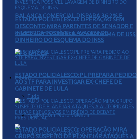
BALANÇA COMERCIAL DISPARA 36,2% E
ESTADO POLICIALESCO: OPERAÇÃO SEM
DESCONTO MIRA PARENTES DE SENADOR E
INVESTIGA POSSÍVEL LAVAGEM DE
SUPERÁVIT DO BRASIL SE APROXIMA DE US$
DINHEIRO DO ESQUEMA DO INSS
49 BILHÕES
ESTADO POLICIALESCO:PL PREPARA PEDIDO
Esporte
AO STF PARA INVESTIGAR EX-CHEFE DE
GABINETE DE LULA
Tudo
Futebol com Pedro Valentini
ESTADO POLICIALESCO: OPERAÇÃO MIRA
GRUPO SUSPEITO DE PLANEJAR ATAQUES A