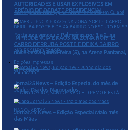
AUTORIDADES E USAR EXPLOSIVOS EM
PRÉDIO DE DEBATE PRESIDENCIAL
Fortaleza venceu o Palmeiras por 3 a 2, na
IMPRUDÊNCIA E KAOS NA ZONA NORTE:
CARRO DERRUBA POSTE E DEIXA BAIRRO
NO ESCURO EM SP
noite desta quarta-feira (5), na Arena Pantanal,
Edições Impressas
em Cuiabá
Jornal25News – Edição Especial do mês de
Junho-Dia dos Namorados
Jornal 25 News – Edição Especial Maio mês
das Mães