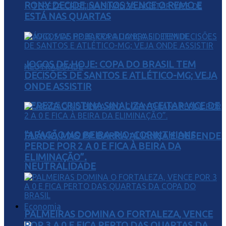
RONY DECIDE, SANTOS VENCE O REMO E
ESTÁ NAS QUARTAS
JOGOS DE HOJE: COPA DO BRASIL TEM
DECISÕES DE SANTOS E ATLÉTICO-MG; VEJA
ONDE ASSISTIR
TEREZA CRISTINA SINALIZA ACEITAR VICE DE
“APAGÃO NO BEIRA-RIO: CORINTHIANS
FLÁVIO, MAS PP BARRA ALIANÇA E DEFENDE
PERDE POR 2 A 0 E FICA À BEIRA DA
ELIMINAÇÃO”.
NEUTRALIDADE
Economia
PALMEIRAS DOMINA O FORTALEZA, VENCE
POR 3 A 0 E FICA PERTO DAS QUARTAS DA