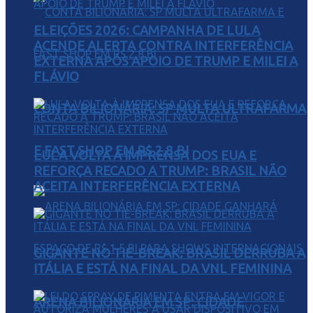
ELEIÇÕES 2026: CAMPANHA DE LULA
ACENDE ALERTA CONTRA INTERFERÊNCIA
EXTERNA APÓS APOIO DE TRUMP E MILEI A
FLÁVIO
CONTA BILIONÁRIA: SP MULTA ULTRAFARMA
E FAST SHOP EM R$ 2,8 BI
LULA VOLTA À IMPRENSA DOS EUA E
REFORÇA RECADO A TRUMP: BRASIL NÃO
ACEITA INTERFERÊNCIA EXTERNA
GIGANTE NO TIE-BREAK: BRASIL DERRUBA A
ITÁLIA E ESTÁ NA FINAL DA VNL FEMININA
ARENA BILIONÁRIA EM SP: CIDADE