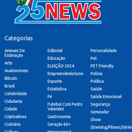
Categorias
Animais De
Editorial
Personalidade
Estimação
Educação
Pet
Arte
ELEIÇÃO 2024
PET Friendly
Auatomóveis
Empreendedorismo
Polícia
Bitcoin
Esporte
Política
Brasil
Estatistica
Saúde
Celebridade
Fé
Saúde Emocional
Cidadania
Futebol Com Pedro
Segurança
Cidade
Valentini
Semeador
Criptoativos
Gastronomia
Show
Culinária
Geração 60+
Streming/Filmes/Série
Cultura
Internacional