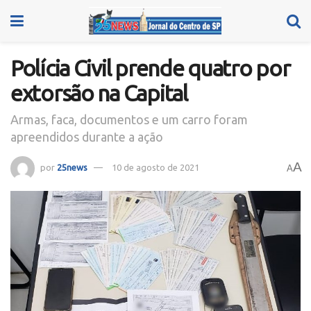
Polícia Civil prende quatro por
extorsão na Capital
Armas, faca, documentos e um carro foram
apreendidos durante a ação
A
por
25news
10 de agosto de 2021
A